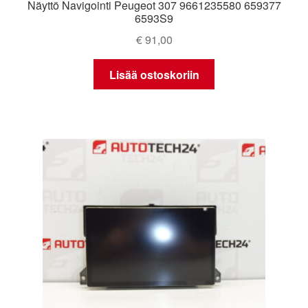
Näyttö Navigointi Peugeot 307 9661235580 659377
6593S9
€
91,00
Lisää ostoskoriin