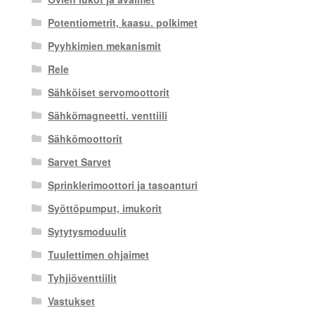
Potentiometrit, kaasu. polkimet
Pyyhkimien mekanismit
Rele
Sähköiset servomoottorit
Sähkömagneetti. venttiili
Sähkömoottorit
Sarvet Sarvet
Sprinklerimoottori ja tasoanturi
Syöttöpumput, imukorit
Sytytysmoduulit
Tuulettimen ohjaimet
Tyhjiöventtiilit
Vastukset