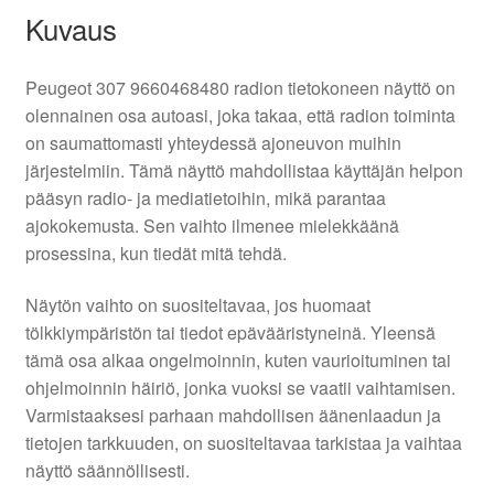
Kuvaus
Peugeot 307 9660468480 radion tietokoneen näyttö on
olennainen osa autoasi, joka takaa, että radion toiminta
on saumattomasti yhteydessä ajoneuvon muihin
järjestelmiin. Tämä näyttö mahdollistaa käyttäjän helpon
pääsyn radio- ja mediatietoihin, mikä parantaa
ajokokemusta. Sen vaihto ilmenee mielekkäänä
prosessina, kun tiedät mitä tehdä.
Näytön vaihto on suositeltavaa, jos huomaat
tölkkiympäristön tai tiedot epävääristyneinä. Yleensä
tämä osa alkaa ongelmoinnin, kuten vaurioituminen tai
ohjelmoinnin häiriö, jonka vuoksi se vaatii vaihtamisen.
Varmistaaksesi parhaan mahdollisen äänenlaadun ja
tietojen tarkkuuden, on suositeltavaa tarkistaa ja vaihtaa
näyttö säännöllisesti.