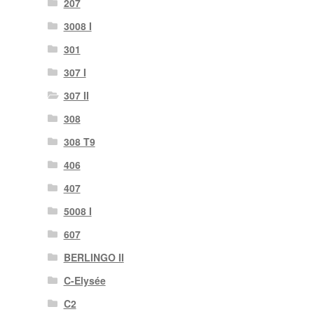
207
3008 I
301
307 I
307 II
308
308 T9
406
407
5008 I
607
BERLINGO II
C-Elysée
C2