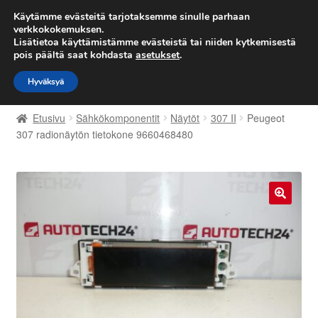
TOIMITUS alkaen 7 EUR
Käytämme evästeitä tarjotaksemme sinulle parhaan
verkkokokemuksen.
Lisätietoa käyttämistämme evästeistä tai niiden kytkemisestä
Siirry
Siirry
Valikko
pois päältä saat kohdasta
asetukset
.
navigointiin
sisältöön
Hyväksyä
Etusivu
Etusivu
Sähkökomponentit
Näytöt
307 II
Peugeot
Kärry
307 radionäytön tietokone 9660468480
Käyttöehdot
Kuljetus
🔍
Maailmanlaajuinen toimitus
Maksut
Meistä