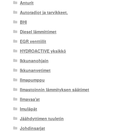
Anturit
Autoradiot ja tarvikkeet.
BHI
Diesel lämmittimet
EGR venttiilit
HYDROACTIVE yksikkö
Ikkunanohjain
Ikkunanvetimet
Ilmapumppu
Ilmastoinnin lämmityksen säätimet
Ilmavaa'at
Imuläpät
Jäähdyttimen tuuletin
Johdinsarjat