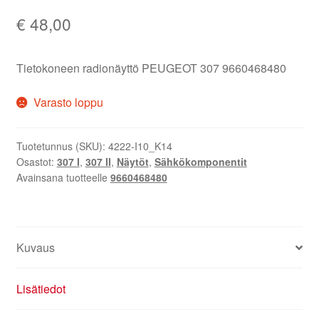
€
48,00
Tietokoneen radionäyttö PEUGEOT 307 9660468480
Varasto loppu
Tuotetunnus (SKU):
4222-I10_K14
Osastot:
307 I
,
307 II
,
Näytöt
,
Sähkökomponentit
Avainsana tuotteelle
9660468480
Kuvaus
Lisätiedot