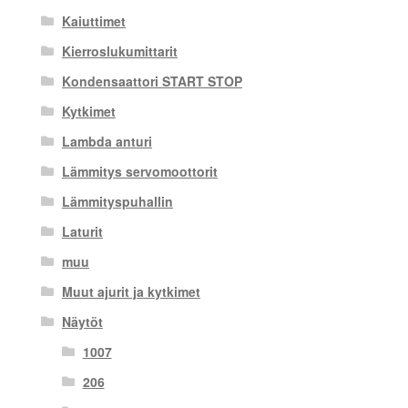
Kaiuttimet
Kierroslukumittarit
Kondensaattori START STOP
Kytkimet
Lambda anturi
Lämmitys servomoottorit
Lämmityspuhallin
Laturit
muu
Muut ajurit ja kytkimet
Näytöt
1007
206