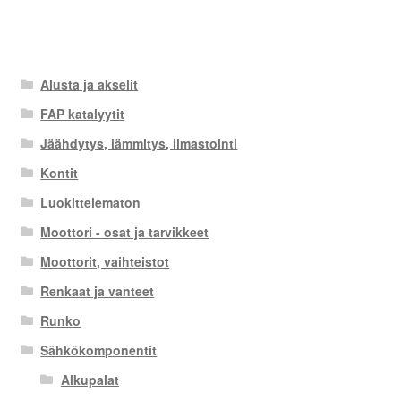
Alusta ja akselit
FAP katalyytit
Jäähdytys, lämmitys, ilmastointi
Kontit
Luokittelematon
Moottori - osat ja tarvikkeet
Moottorit, vaihteistot
Renkaat ja vanteet
Runko
Sähkökomponentit
Alkupalat