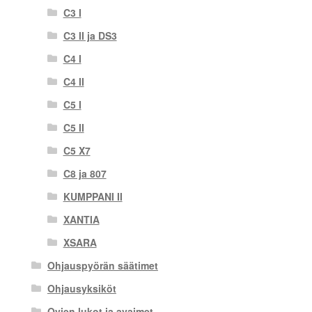
C3 I
C3 II ja DS3
C4 I
C4 II
C5 I
C5 II
C5 X7
C8 ja 807
KUMPPANI II
XANTIA
XSARA
Ohjauspyörän säätimet
Ohjausyksiköt
Ovien lukot ja avaimet