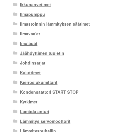
Ikkunanvetimet
Ilmapumppu
Ilmastoinnin lämmityksen säätimet
Ilmavaa'at
Imuläpät
Jäähdyttimen tuuletin
Johdinsarjat
Kaiuttimet
Kierroslukumittarit
Kondensaattori START STOP
Kytkimet
Lambda anturi
Lämmitys servomoottorit
Lämmityspuhallin