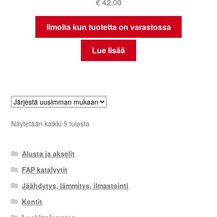
€
42,00
Ilmoita kun tuotetta on varastossa
Lue lisää
Sorted
Näytetään kaikki 5 tulosta
by
latest
Alusta ja akselit
FAP katalyytit
Jäähdytys, lämmitys, ilmastointi
Kontit