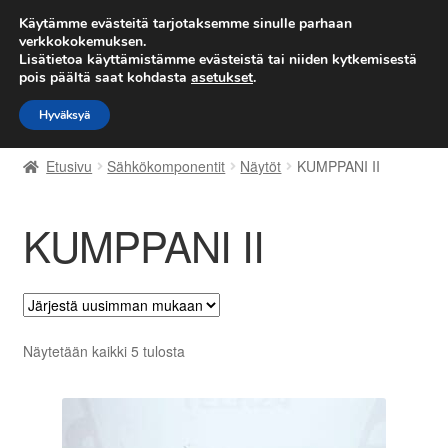
TOIMITUS alkaen 7 EUR
Käytämme evästeitä tarjotaksemme sinulle parhaan
verkkokokemuksen.
Lisätietoa käyttämistämme evästeistä tai niiden kytkemisestä
Siirry
Siirry
Valikko
pois päältä saat kohdasta
asetukset
.
navigointiin
sisältöön
Hyväksyä
Etusivu
Etusivu
Sähkökomponentit
Näytöt
KUMPPANI II
Kärry
KUMPPANI II
Käyttöehdot
Kuljetus
Maailmanlaajuinen toimitus
Sorted
Näytetään kaikki 5 tulosta
by
Maksut
latest
Meistä