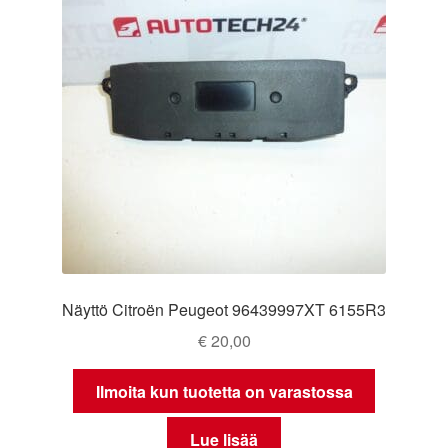
Ota yhteyttä
Reklamaatiomenettely
Tarkista
Tietosuojakäytäntö
Tilini
Näyttö Citroën Peugeot 96439997XT 6155R3
Valitukset
€
20,00
Ilmoita kun tuotetta on varastossa
Lue lisää