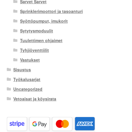
Sarvet Sarvet
Sprinklerimoottori ja tasoanturi
Syöttöpumput, imukorit
Sytytysmoduulit
Tuulettimen ohjaimet
Tyhjiöventtiilit
Vastukset
Sisustus
Työkalusarjat
Uncategorized
Vetoaisat ja köysirata