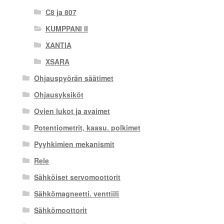
C8 ja 807
KUMPPANI II
XANTIA
XSARA
Ohjauspyörän säätimet
Ohjausyksiköt
Ovien lukot ja avaimet
Potentiometrit, kaasu. polkimet
Pyyhkimien mekanismit
Rele
Sähköiset servomoottorit
Sähkömagneetti. venttiili
Sähkömoottorit