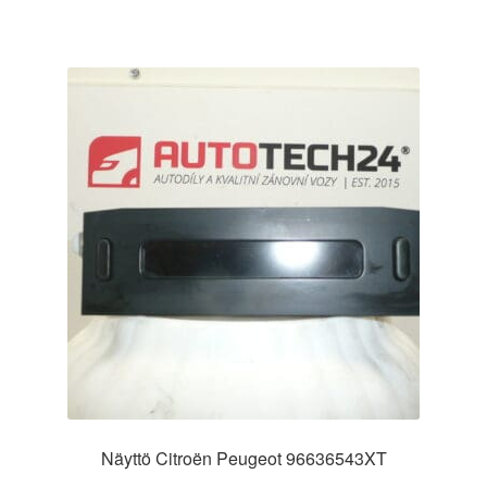
Näyttö Citroën Peugeot 96636543XT