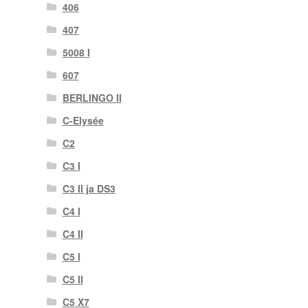
406
407
5008 I
607
BERLINGO II
C-Elysée
C2
C3 I
C3 II ja DS3
C4 I
C4 II
C5 I
C5 II
C5 X7