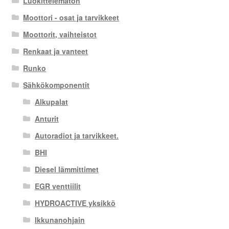
Luokittelematon
Moottori - osat ja tarvikkeet
Moottorit, vaihteistot
Renkaat ja vanteet
Runko
Sähkökomponentit
Alkupalat
Anturit
Autoradiot ja tarvikkeet.
BHI
Diesel lämmittimet
EGR venttiilit
HYDROACTIVE yksikkö
Ikkunanohjain