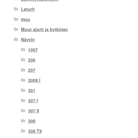
Laturit
muu
Muut ajurit ja kytkimet
Näytöt
1007
206
207
3008 I
301
307 I
307 II
308
308 T9