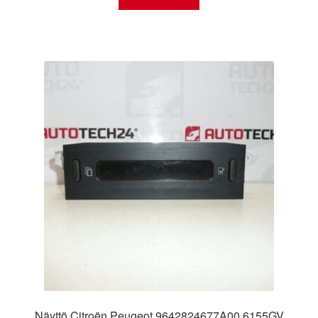
Näyttö Citroën Peugeot 9642824677A00 6155GV