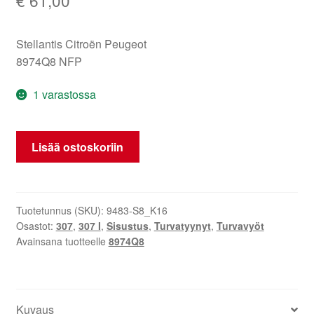
Stellantis Citroën Peugeot
8974Q8 NFP
1 varastossa
Kuljettajan
Lisää ostoskoriin
turvavyön
lukon
kiinnike
Peugeot
Tuotetunnus (SKU):
9483-S8_K16
Osastot:
307
,
307 I
,
Sisustus
,
Turvatyynyt
,
Turvavyöt
307
Avainsana tuotteelle
8974Q8
CC
8974Q8
määrä
Kuvaus