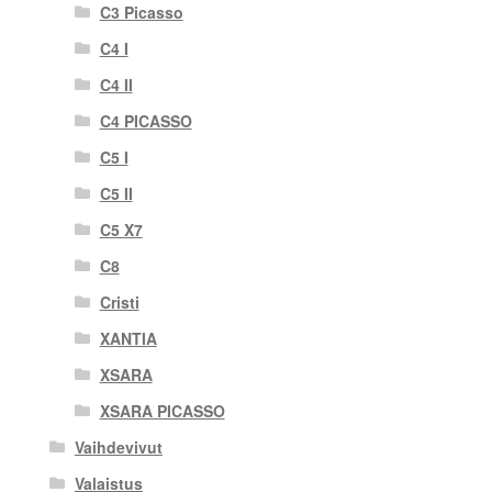
C3 Picasso
C4 I
C4 II
C4 PICASSO
C5 I
C5 II
C5 X7
C8
Cristi
XANTIA
XSARA
XSARA PICASSO
Vaihdevivut
Valaistus