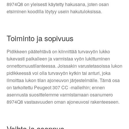
8974Q8 on yleisesti käytetty hakusana, joten osan
etsiminen koodilla löytyy usein hakutuloksissa.
Toiminto ja sopivuus
Pidikkeen päätehtävä on kiinnittää turvavyön lukko
tukevasti paikalleen ja varmistaa vyön lukittuminen
onnettomuustilanteessa. Joissakin varustetasoissa lukon
pidikkeessä voi olla turvavyön kytkin tai anturi, joka
ilmoittaa lukon tilan ajoneuvon järjestelmälle. Tämä osa
on tarkoitettu Peugeot 307 CC -malleihin; ennen
asennusta suosittelemme varmistamaan osanumero
8974Q8 vastaavuuden oman ajoneuvosi rakenteeseen.
Vaihto ja asennus