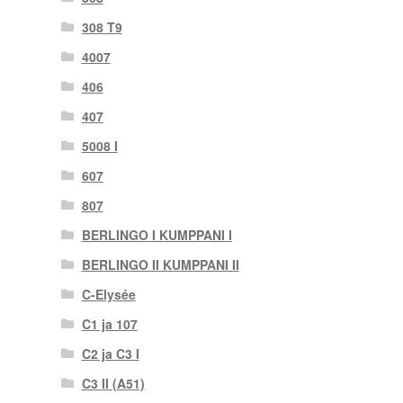
308 T9
4007
406
407
5008 I
607
807
BERLINGO I KUMPPANI I
BERLINGO II KUMPPANI II
C-Elysée
C1 ja 107
C2 ja C3 I
C3 II (A51)