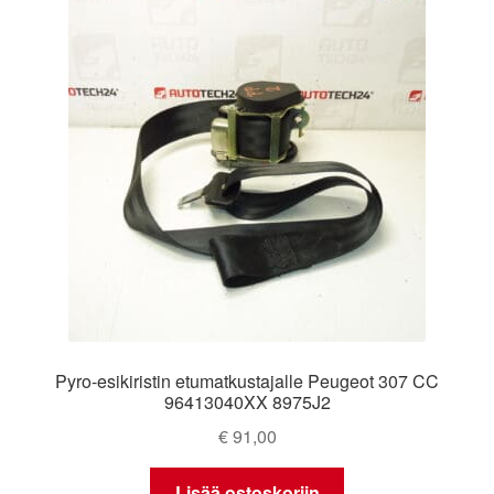
Pyro-esikiristin etumatkustajalle Peugeot 307 CC
96413040XX 8975J2
€
91,00
Lisää ostoskoriin