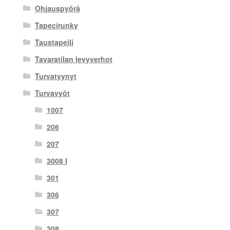
Ohjauspyörä
Tapecírunky
Taustapeili
Tavaratilan levyverhot
Turvatyynyt
Turvavyöt
1007
206
207
3008 I
301
306
307
308