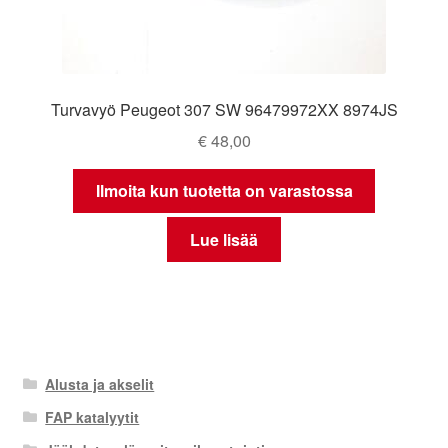
Turvavyö Peugeot 307 SW 96479972XX 8974JS
€
48,00
Ilmoita kun tuotetta on varastossa
Lue lisää
Alusta ja akselit
FAP katalyytit