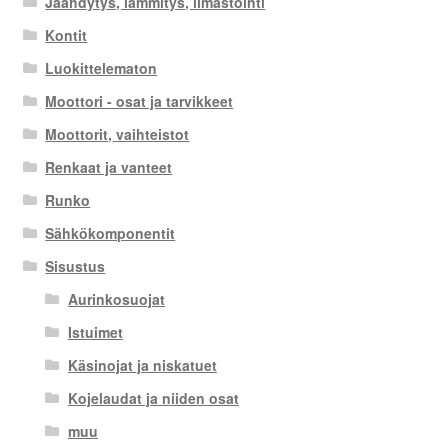
Jäähdytys, lämmitys, ilmastointi
Kontit
Luokittelematon
Moottori - osat ja tarvikkeet
Moottorit, vaihteistot
Renkaat ja vanteet
Runko
Sähkökomponentit
Sisustus
Aurinkosuojat
Istuimet
Käsinojat ja niskatuet
Kojelaudat ja niiden osat
muu