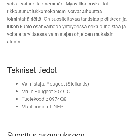
voivat vaihdella enemmän. Myös lika, roskat tai
rikkoutunut lukkomekanismi voivat aiheuttaa
toimintahäiriöitä. On suositeltavaa tarkistaa pidikkeen ja
lukon kunto osanvaihdon yhteydessä sekä puhdistaa ja
voitele tarvittaessa valmistajan ohjeiden mukaisin
ainein.
Tekniset tiedot
Valmistaja: Peugeot (Stellantis)
Malli: Peugeot 307 CC
Tuotekoodit: 8974Q8
Muut numerot: NFP
Suositus asennukseen