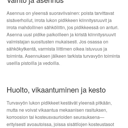
Asennus on yleensä suoraviivainen: poista tarvittavat
sisäverhoilut, irrota lukon pidikkeen kiinnitysruuvit ja
irrota mahdollinen sähköliitin, jos pidikkeessä on anturi.
Asenna uusi pidike paikoilleen ja kiristä kiinnitysruuvit
valmistajan suositusten mukaisesti. Jos osassa on
sähkökytkentä, varmista liittimen oikea istuvuus ja
toiminta. Asennuksen jälkeen tarkista turvavyön toiminta
useilla pistoilla ja vedoilla.
Huolto, vikaantuminen ja kesto
Turvavyön lukon pidikkeet kestävät yleensä pitkään,
mutta ne voivat vikaantua mekaanisen rasituksen,
korroosion tai kosteusvaurioiden seurauksena—
erityisesti avoautoissa, joissa sisätilojen kosteustasot