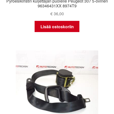
Pyroesikiristin kuljettajan puolelle Peugeot 307 5-ovinen
96346431XX 8974T9
€
36,00
Lisää ostoskoriin