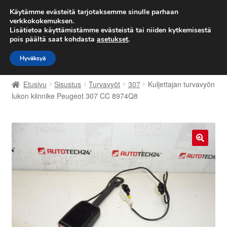
TOIMITUS alkaen 7 EUR
Käytämme evästeitä tarjotaksemme sinulle parhaan
verkkokokemuksen.
Lisätietoa käyttämistämme evästeistä tai niiden kytkemisestä
Siirry
Siirry
Valikko
pois päältä saat kohdasta
asetukset
.
navigointiin
sisältöön
Hyväksyä
Etusivu
Etusivu
Sisustus
Turvavyöt
307
Kuljettajan turvavyön
Kärry
lukon kiinnike Peugeot 307 CC 8974Q8
Käyttöehdot
Kuljetus
🔍
Maailmanlaajuinen toimitus
Maksut
Meistä