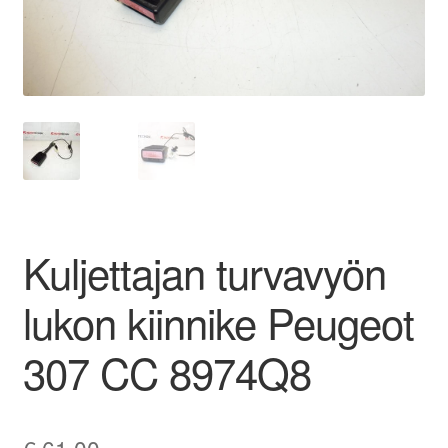
Ota yhteyttä
Reklamaatiomenettely
Tarkista
Tietosuojakäytäntö
Kuljettajan turvavyön
Tilini
lukon kiinnike Peugeot
Valitukset
307 CC 8974Q8
€
61,00