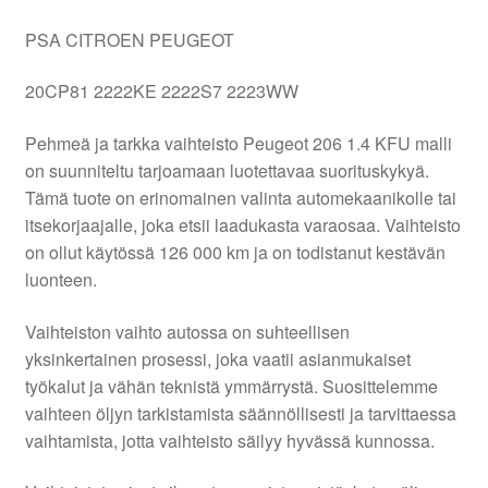
PSA CITROEN PEUGEOT
20CP81 2222KE 2222S7 2223WW
Pehmeä ja tarkka vaihteisto Peugeot 206 1.4 KFU malli
on suunniteltu tarjoamaan luotettavaa suorituskykyä.
Tämä tuote on erinomainen valinta automekaanikolle tai
itsekorjaajalle, joka etsii laadukasta varaosaa. Vaihteisto
on ollut käytössä 126 000 km ja on todistanut kestävän
luonteen.
Vaihteiston vaihto autossa on suhteellisen
yksinkertainen prosessi, joka vaatii asianmukaiset
työkalut ja vähän teknistä ymmärrystä. Suosittelemme
vaihteen öljyn tarkistamista säännöllisesti ja tarvittaessa
vaihtamista, jotta vaihteisto säilyy hyvässä kunnossa.