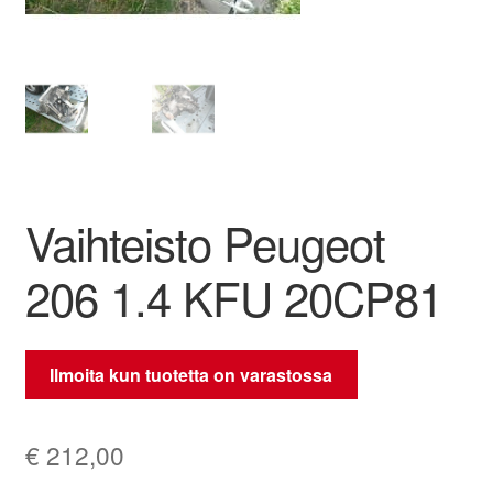
Ota yhteyttä
Reklamaatiomenettely
Tarkista
Vaihteisto Peugeot
Tietosuojakäytäntö
206 1.4 KFU 20CP81
Tilini
Valitukset
Ilmoita kun tuotetta on varastossa
€
212,00