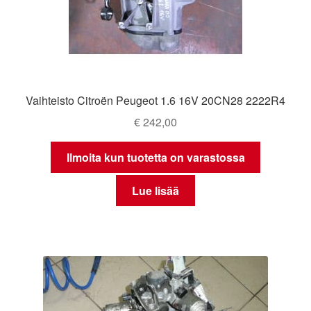
Vaihteisto Citroën Peugeot 1.6 16V 20CN28 2222R4
€
242,00
Ilmoita kun tuotetta on varastossa
Lue lisää