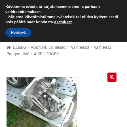
TOIMITUS alkaen 7 EUR
Käytämme evästeitä tarjotaksemme sinulle parhaan
verkkokokemuksen.
Lisätietoa käyttämistämme evästeistä tai niiden kytkemisestä
Siirry
Siirry
Valikko
pois päältä saat kohdasta
asetukset
.
navigointiin
sisältöön
Hyväksyä
Etusivu
Etusivu
Moottorit, vaihteistot
Vaihteistot
Vaihteisto
Kärry
Peugeot 206 1.4 KFU 20CP81
Käyttöehdot
Kuljetus
🔍
Maailmanlaajuinen toimitus
Maksut
Meistä