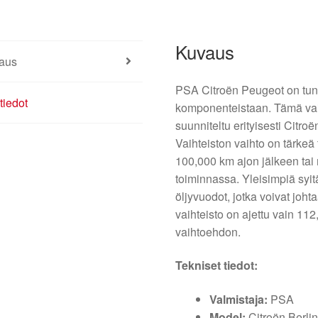
Kuvaus
aus
PSA Citroën Peugeot on tunne
tiedot
komponenteistaan. Tämä va
suunniteltu erityisesti Citro
Vaihteiston vaihto on tärkeä
100,000 km ajon jälkeen tai 
toiminnassa. Yleisimpiä syit
öljyvuodot, jotka voivat joh
vaihteisto on ajettu vain 11
vaihtoehdon.
Tekniset tiedot:
Valmistaja:
PSA
Model:
Citroën Berli