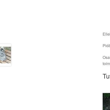
Elle
Pidä
Osat
toim
Tu