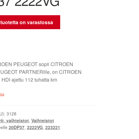
37 2222VG
 tuotetta on varastossa
ITROEN PEUGEOT sopii CITROEN
UGEOT PARTNERille, on CITROEN
DI ajettu 112 tuhatta km
pu
U):
3128
it, vaihteistot
,
Vaihteistot
eelle
20DP37
,
2222VG
,
223221