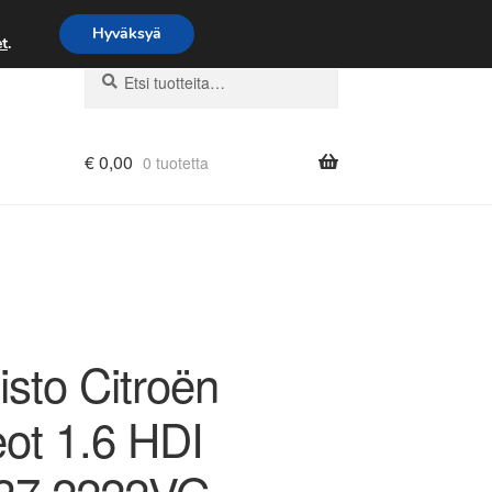
Hyväksyä
t
.
Etsi:
Haku
€
0,00
0 tuotetta
isto Citroën
ot 1.6 HDI