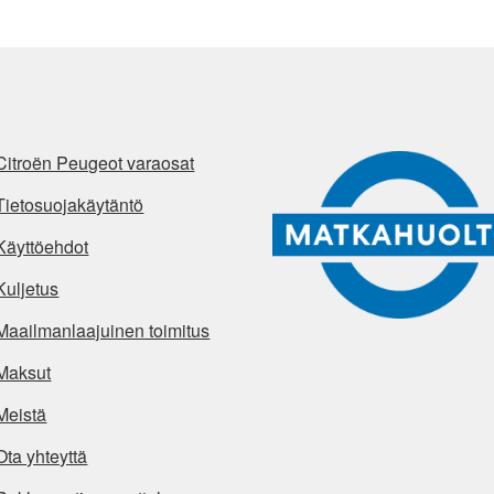
Citroën Peugeot varaosat
Tietosuojakäytäntö
Käyttöehdot
Kuljetus
Maailmanlaajuinen toimitus
Maksut
Meistä
Ota yhteyttä