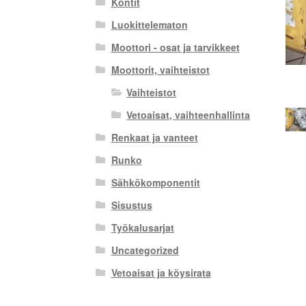
Kontit
Luokittelematon
Moottori - osat ja tarvikkeet
Moottorit, vaihteistot
Vaihteistot
Vetoaisat, vaihteenhallinta
Renkaat ja vanteet
Runko
Sähkökomponentit
Sisustus
Työkalusarjat
Uncategorized
Vetoaisat ja köysirata