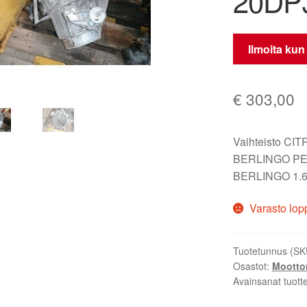
20DP
Ilmoita kun
€
303,00
Vaihteisto C
BERLINGO PE
BERLINGO 1.6 H
Varasto lop
Tuotetunnus (SK
Osastot:
Moottor
Avainsanat tuott