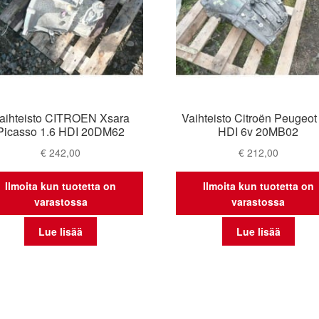
aihteisto CITROEN Xsara
Vaihteisto Citroën Peugeot
Picasso 1.6 HDI 20DM62
HDI 6v 20MB02
€
242,00
€
212,00
Ilmoita kun tuotetta on
Ilmoita kun tuotetta on
varastossa
varastossa
Lue lisää
Lue lisää