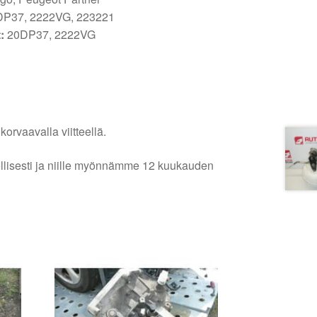
P37, 2222VG, 223221
:
20DP37, 2222VG
orvaavalla viitteellä.
lellisesti ja niille myönnämme 12 kuukauden