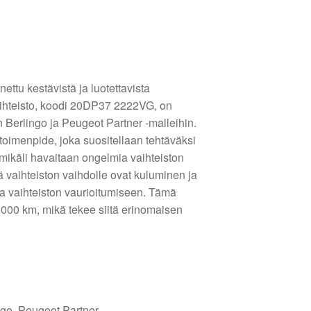
ttu kestävistä ja luotettavista
ihteisto, koodi 20DP37 2222VG, on
ën Berlingo ja Peugeot Partner -malleihin.
 toimenpide, joka suositellaan tehtäväksi
mikäli havaitaan ongelmia vaihteiston
ä vaihteiston vaihdolle ovat kuluminen ja
taa vaihteiston vaurioitumiseen. Tämä
2,000 km, mikä tekee siitä erinomaisen
ngo, Peugeot Partner