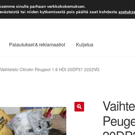
TOIMITUS alkaen 7 EUR
aksemme sinulle parhaan verkkokokemuksen.
västeistä tai niiden kytkemisestä pois päältä saat kohdasta
asetukse
Palautukset & reklamaatiot
Kuljetus
laajuinen toimitus
Maksut
Meistä
Ota yhteyttä
Vaihteisto Citroën Peugeot 1.6 HDI 20DP37 2222VG
äytäntö
Tilini
Valitukset
Vaihte
Peuge
🔍