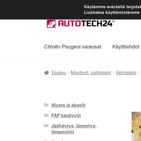
Käytämme evästeitä tarjot
Lisätietoa käyttämistämme e
Siirry
Siirry
navigointiin
sisältöön
Citroën Peugeot varaosat
Käyttöehdot
Etusivu
Kärry
Käyttöehdot
Kuljetus
Maailman
Etusivu
Moottorit, vaihteistot
Vaihteistot
Reklamaatiomenettely
Tarkista
Tietosuojak
Alusta ja akselit
FAP katalyytit
Jäähdytys, lämmitys,
ilmastointi