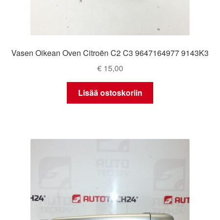
Vasen Oikean Oven Citroën C2 C3 9647164977 9143K3
€
15,00
Lisää ostoskoriin