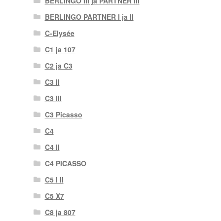
BERLINGO III ja PARTNER III
BERLINGO PARTNER I ja II
C-Elysée
C1 ja 107
C2 ja C3
C3 II
C3 III
C3 Picasso
C4
C4 II
C4 PICASSO
C5 I II
C5 X7
C8 ja 807