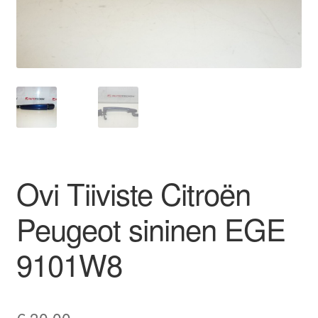
Ota yhteyttä
Reklamaatiomenettely
Tarkista
Tietosuojakäytäntö
Ovi Tiiviste Citroën
Tilini
Peugeot sininen EGE
Valitukset
9101W8
€
30,00