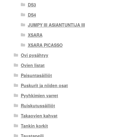
DS3
DS4
JUMPY III ASIANTUNTIJA III
XSARA
XSARA PICASSO
Ovi pysähtyy
Ovien listat
Paisuntasäiliöt
Puskurit ja niiden osat
Pyyhkimien varret
Ruiskutussäiliöt
Takaovien kahvat
Tankin korkit
Taustapeili