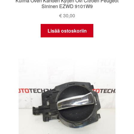
Kulma Oven Kahden Kyljen Ovi Citroën Peugeot
Sininen EZWD 9101W9
€
30,00
Lisää ostoskoriin