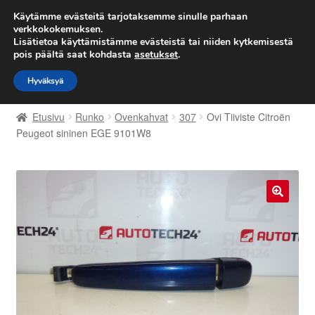
TOIMITUS alkaen 7 EUR
Käytämme evästeitä tarjotaksemme sinulle parhaan
verkkokokemuksen.
Lisätietoa käyttämistämme evästeistä tai niiden kytkemisestä
Siirry
Siirry
Valikko
pois päältä saat kohdasta
asetukset
.
navigointiin
sisältöön
Hyväksyä
Etusivu
Etusivu
Runko
Ovenkahvat
307
Ovi Tiiviste Citroën
Kärry
Peugeot sininen EGE 9101W8
Käyttöehdot
Kuljetus
🔍
Maailmanlaajuinen toimitus
Maksut
Meistä