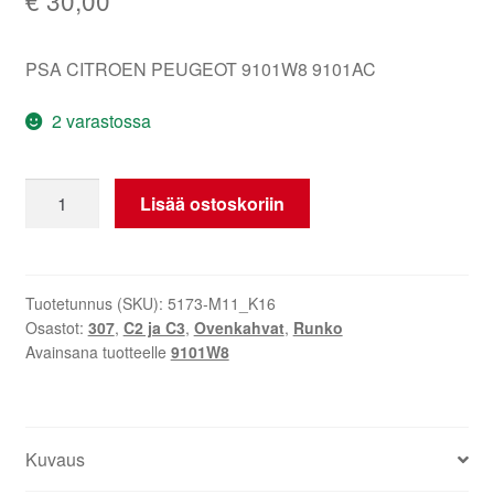
PSA CITROEN PEUGEOT 9101W8 9101AC
2 varastossa
Ovi
Lisää ostoskoriin
Tiiviste
Citroën
Peugeot
sininen
Tuotetunnus (SKU):
5173-M11_K16
Osastot:
307
,
C2 ja C3
,
Ovenkahvat
,
Runko
EGE
Avainsana tuotteelle
9101W8
9101W8
määrä
Kuvaus