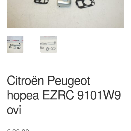
Ota yhteyttä
Reklamaatiomenettely
Tarkista
Tietosuojakäytäntö
Citroën Peugeot
Tilini
hopea EZRC 9101W9
Valitukset
ovi
€
20,00