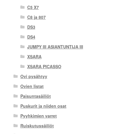
C5 X7
C8 ja 807
DS3
DS4
JUMPY III ASIANTUNTIJA III
XSARA
XSARA PICASSO
Ovi pysähtyy
Ovien listat
Paisuntasäiliöt
Puskurit ja niiden osat
Pyyhkimien varret
Ruiskutussäiliöt