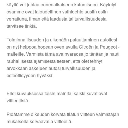
käyttö voi johtaa ennenaikaiseen kulumiseen. Käytetyt
osamme ovat taloudellinen vaihtoehto uusiin osiin
verrattuna, ilman että laadusta tai turvallisuudesta
tarvitsee tinkiä.
Toiminnallisuuden ja ulkonäön palauttaminen autollesi
on nyt helppoa hopean oven avulla Citroën ja Peugeot -
malleille. Varmista tämä avainvaraosa jo tänään ja nauti
rauhallisesta ajamisesta tietäen, että olet tehnyt
arvokkaan askeleen autosi turvallisuuden ja
esteettisyyden hyväksi.
Ellei kuvauksessa toisin mainita, kaikki kuvat ovat
viitteellisiä.
Pidätämme oikeuden korvata tilatun viitteen valmistajan
mukaisella korvaavalla viitteellä.