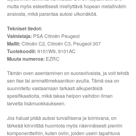
mutta myös esteettisesti miellyttävä hopean metallivärin
ansiosta, mikä parantaa autosi ulkonäköä.
Tekniset tiedot:
Valmistaja:
PSA Citroën Peugeot
Mallit:
Citroën C2, Citroën C3, Peugeot 307
Tuotekoodit:
9101W9, 9101AC
Muuta numeroa:
EZRC
Tämän oven asentaminen on suoraviivaista, ja voit tehdä
sen itse tai ammattimekaanikon avulla. Tämä osa on
suunniteltu vastaamaan tarkasti alkuperäisiä
spesifikaatioita, mikä takaa helpon vaihdon ilman
tarvetta lisämuokkaukseen.
Jos haluat pitää autosi turvallisena ja toimivana, on
tärkeää kiinnittää huomiota myös näennäisesti pieniin
komponentteihin, kuten oviin, joiden usein tapahtuva