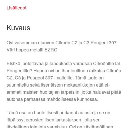
Lisätiedot
Kuvaus
Ovi vasemman etuoven Citroën C2 ja C3 Peugeot 307
Väri hopea metalli EZRC
Etsitkö luotettavaa ja laadukasta varaosaa Citroënille tai
Peugeotille? Hopea ovi on ihanteellinen ratkaisu Citroën
C2, C3 ja Peugeot 307 -malleille. Tämä tuote on
suunniteltu sekä itsenäisten mekaanikkojen että ei-
ammattimaisten huoltajien tarpeisiin, jotka haluavat pitää
autonsa parhaassa mahdollisessa kunnossa.
Tämä osa on huolellisesti purkanut autosta ja se on
läpäissyt perusteellisen tarkastuksen, jotta sen
täydellinen toiminta varmistuu. Ovi on käytännöllinen,