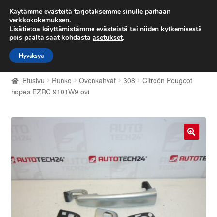
TOIMITUS alkaen 7 EUR
Käytämme evästeitä tarjotaksemme sinulle parhaan
verkkokokemuksen.
Lisätietoa käyttämistämme evästeistä tai niiden kytkemisestä
Siirry
Siirry
Valikko
pois päältä saat kohdasta
asetukset
.
navigointiin
sisältöön
Hyväksyä
Etusivu
Etusivu
Runko
Ovenkahvat
308
Citroën Peugeot
Kärry
hopea EZRC 9101W9 ovi
Käyttöehdot
Kuljetus
🔍
Maailmanlaajuinen toimitus
Maksut
Meistä