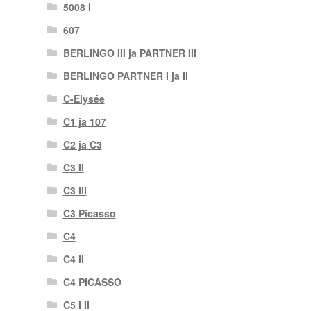
5008 I
607
BERLINGO III ja PARTNER III
BERLINGO PARTNER I ja II
C-Elysée
C1 ja 107
C2 ja C3
C3 II
C3 III
C3 Picasso
C4
C4 II
C4 PICASSO
C5 I II