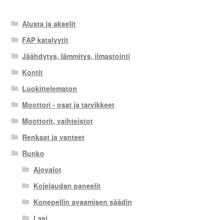
Alusta ja akselit
FAP katalyytit
Jäähdytys, lämmitys, ilmastointi
Kontit
Luokittelematon
Moottori - osat ja tarvikkeet
Moottorit, vaihteistot
Renkaat ja vanteet
Runko
Ajovalot
Kojelaudan paneelit
Konepellin avaamisen säädin
Lasi