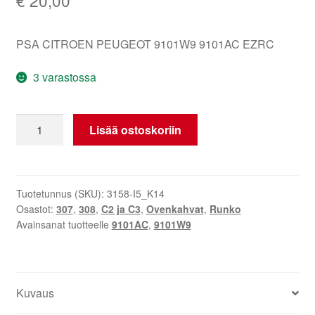
PSA CITROEN PEUGEOT 9101W9 9101AC EZRC
3 varastossa
Citroën
Lisää ostoskoriin
Peugeot
hopea
EZRC
9101W9
Tuotetunnus (SKU):
3158-I5_K14
Osastot:
307
,
308
,
C2 ja C3
,
Ovenkahvat
,
Runko
ovi
Avainsanat tuotteelle
9101AC
,
9101W9
määrä
Kuvaus