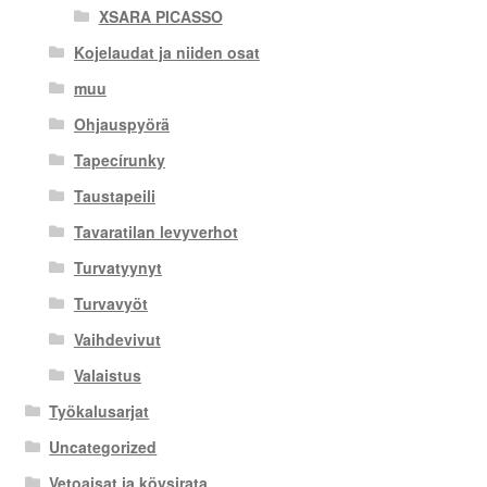
XSARA PICASSO
Kojelaudat ja niiden osat
muu
Ohjauspyörä
Tapecírunky
Taustapeili
Tavaratilan levyverhot
Turvatyynyt
Turvavyöt
Vaihdevivut
Valaistus
Työkalusarjat
Uncategorized
Vetoaisat ja köysirata