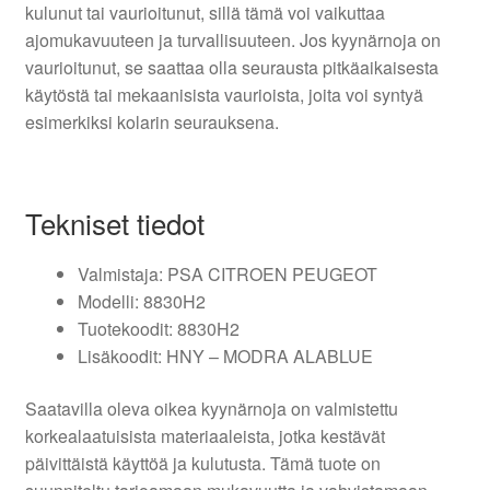
kulunut tai vaurioitunut, sillä tämä voi vaikuttaa
ajomukavuuteen ja turvallisuuteen. Jos kyynärnoja on
vaurioitunut, se saattaa olla seurausta pitkäaikaisesta
käytöstä tai mekaanisista vaurioista, joita voi syntyä
esimerkiksi kolarin seurauksena.
Tekniset tiedot
Valmistaja: PSA CITROEN PEUGEOT
Modelli: 8830H2
Tuotekoodit: 8830H2
Lisäkoodit: HNY – MODRA ALABLUE
Saatavilla oleva oikea kyynärnoja on valmistettu
korkealaatuisista materiaaleista, jotka kestävät
päivittäistä käyttöä ja kulutusta. Tämä tuote on