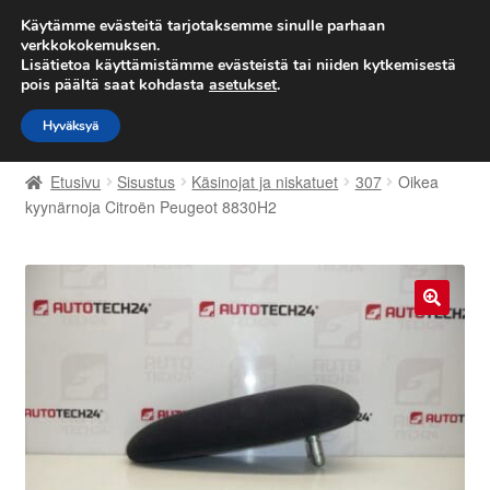
TOIMITUS alkaen 7 EUR
Käytämme evästeitä tarjotaksemme sinulle parhaan
verkkokokemuksen.
Lisätietoa käyttämistämme evästeistä tai niiden kytkemisestä
Siirry
Siirry
Valikko
pois päältä saat kohdasta
asetukset
.
navigointiin
sisältöön
Hyväksyä
Etusivu
Etusivu
Sisustus
Käsinojat ja niskatuet
307
Oikea
Kärry
kyynärnoja Citroën Peugeot 8830H2
Käyttöehdot
Kuljetus
🔍
Maailmanlaajuinen toimitus
Maksut
Meistä