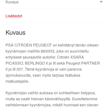
Kuvaus
Lisätiedot
Kuvaus
PSA CITROEN PEUGEOT on kehittänyt tämän oikean
kyynärnojan mallille 8830H2, joka on suunniteltu
erityisesti seuraaville autoille: Citroën XSARA
PICASSO, BERLINGO II ja III sekä Peugeot PARTNER
II ja III 307. Tämä kyynärnoja ei vain paranna
ajomukavuutta, vaan myös tarjoaa lisätukea
matkustajalle.
Kyynärnojan vaihto autossa on suhteellisen helppoa,
mutta se vaatii hieman kärsivällisyyttä. Suosittelemme
vaihtelemaan kyynärnojaa, mikäli huomaat sen olevan