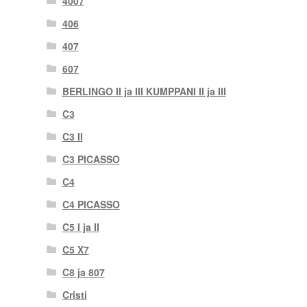
4007
406
407
607
BERLINGO II ja III KUMPPANI II ja III
C3
C3 II
C3 PICASSO
C4
C4 PICASSO
C5 I ja II
C5 X7
C8 ja 807
Cristi