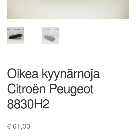
Ota yhteyttä
Reklamaatiomenettely
Tarkista
Tietosuojakäytäntö
Oikea kyynärnoja
Tilini
Citroën Peugeot
Valitukset
8830H2
€
61,00