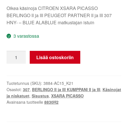
Oikea käsinoja CITROEN XSARA PICASSO
BERLINGO II ja III PEUGEOT PARTNER II ja III 307
HNY- – BLUE ALABLUE matkustajan istuin
3 varastossa
Oikea
Lisää ostoskoriin
kyynärnoja
Citroën
Peugeot
8830H2
Tuotetunnus (SKU):
3884-AC15_K21
Osastot:
307
,
BERLINGO II ja III KUMPPANI II ja III
,
Käsinojat
määrä
ja niskatuet
,
Sisustus
,
XSARA PICASSO
Avainsana tuotteelle
8830H2