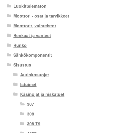
Luokittelematon
Moottori - osat ja tarvikkeet
Moottorit, vaihteistot
Renkaat ja vanteet
Runko
Sähkökomponentit
Sisustus
Aurinkosuojat
Istuimet
Käsinojat ja niskatuet
307
308
308 T9