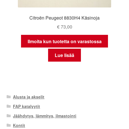
Citroën Peugeot 8830H4 Käsinoja
€
73,00
Ilmoita kun tuotetta on varastossa
Lue lisää
Alusta ja akselit
FAP katalyytit
Jäähdytys, lämmitys, ilmastointi
Kontit