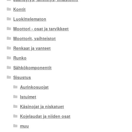
Kontit
Luokittelematon
Moottori - osat ja tarvikkeet
Moottorit, vaihteistot
Renkaat ja vanteet
Runko
Sähkökomponentit
Sisustus
Aurinkosuojat
Istuimet
Käsinojat ja niskatuet
Kojelaudat ja niiden osat
muu