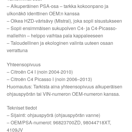
– Alkuperäinen PSA-osa – tarkka kokoonpano ja
ulkonäkö identtinen OEM:n kanssa
– Oikea HZD-värisävy (Mistral), joka sopii sisustukseen
– Sopii ensimmäisen sukupolven C4- ja C4-Picasso-
malleihin – helppo vaihtaa pala kappaleeseen
– Taloudellinen ja ekologinen valinta uuteen osaan
verrattuna
Yhteensopivuus
– Citroën C4 I (noin 2004-2010)
– Citroën C4 Picasso I (noin 2006–2013)
Huomautus: Tarkista aina yhteensopivuus alkuperäisen
ohjauspyörän tai VIN-numeron OEM-numeron kanssa.
Tekniset tiedot
– Sijainti: ohjauspyörä (ohjauspyörän vanne)
– OEM/PSA-numerot: 96823700ZD, 98044718XT,
4109JV