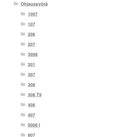
Ohjauspyörä
1007
107
206
207
3008
301
307
308
308 T9
406
407
5008 I
807