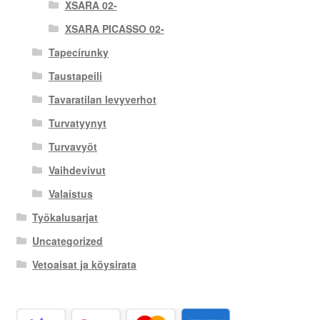
XSARA 02-
XSARA PICASSO 02-
Tapecírunky
Taustapeili
Tavaratilan levyverhot
Turvatyynyt
Turvavyöt
Vaihdevivut
Valaistus
Työkalusarjat
Uncategorized
Vetoaisat ja köysirata