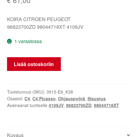
KOIRA CITROEN PEUGEOT
96823700ZD 98044718XT 4109JV
1 varastossa
Ohjauspyörä
Lisää ostoskoriin
Citroën
C4
96823700ZD
4109JV
Tuotetunnus (SKU):
3515-E9_K38
Osastot:
C4
,
C4 Picasso
,
Ohjauspyörä
,
Sisustus
määrä
Avainsanat tuotteelle
4109JV
,
96823700ZD
,
98044718XT
Kuvaus