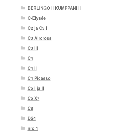
BERLINGO II KUMPPANI II
C-Elysée
C2 ja C3 I
C3 Aircross
C3 III
C4
C4 II
C4 Picasso
C5 I ja II
C5 X7
C8
DS4
nro 1