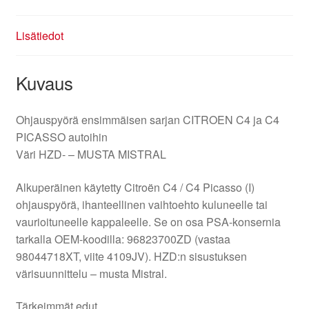
Lisätiedot
Kuvaus
Ohjauspyörä ensimmäisen sarjan CITROEN C4 ja C4
PICASSO autoihin
Väri HZD- – MUSTA MISTRAL
Alkuperäinen käytetty Citroën C4 / C4 Picasso (I)
ohjauspyörä, ihanteellinen vaihtoehto kuluneelle tai
vaurioituneelle kappaleelle. Se on osa PSA-konsernia
tarkalla OEM-koodilla: 96823700ZD (vastaa
98044718XT, viite 4109JV). HZD:n sisustuksen
värisuunnittelu – musta Mistral.
Tärkeimmät edut