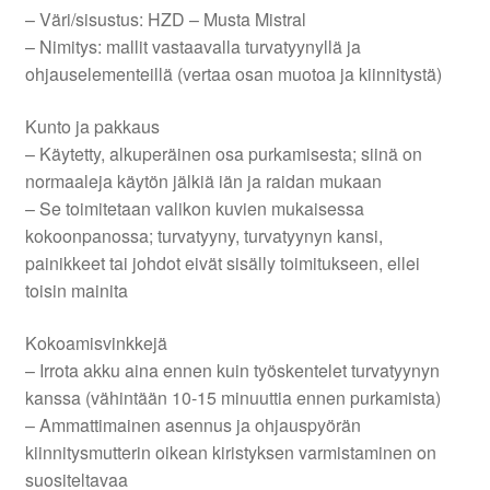
– Väri/sisustus: HZD – Musta Mistral
– Nimitys: mallit vastaavalla turvatyynyllä ja
ohjauselementeillä (vertaa osan muotoa ja kiinnitystä)
Kunto ja pakkaus
– Käytetty, alkuperäinen osa purkamisesta; siinä on
normaaleja käytön jälkiä iän ja raidan mukaan
– Se toimitetaan valikon kuvien mukaisessa
kokoonpanossa; turvatyyny, turvatyynyn kansi,
painikkeet tai johdot eivät sisälly toimitukseen, ellei
toisin mainita
Kokoamisvinkkejä
– Irrota akku aina ennen kuin työskentelet turvatyynyn
kanssa (vähintään 10-15 minuuttia ennen purkamista)
– Ammattimainen asennus ja ohjauspyörän
kiinnitysmutterin oikean kiristyksen varmistaminen on
suositeltavaa