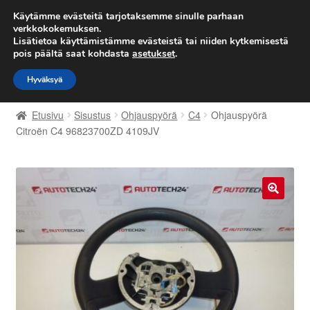
TOIMITUS alkaen 7 EUR
Käytämme evästeitä tarjotaksemme sinulle parhaan
verkkokokemuksen.
Lisätietoa käyttämistämme evästeistä tai niiden kytkemisestä
Siirry
Siirry
Valikko
pois päältä saat kohdasta
asetukset
.
navigointiin
sisältöön
Hyväksyä
Etusivu
Etusivu
Sisustus
Ohjauspyörä
C4
Ohjauspyörä
Kärry
Citroën C4 96823700ZD 4109JV
Käyttöehdot
Kuljetus
🔍
Maailmanlaajuinen toimitus
Maksut
Meistä