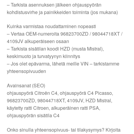
– Tarkista asennuksen jälkeen ohjauspyörän
kohdistusvirhe ja painikkeiden toiminta (jos mukana)
Kuinka varmistaa noudattaminen nopeasti
– Vertaa OEM-numeroita 96823700ZD / 98044718XT /
4109JV alkuperäiseen osaan
– Tarkista sisätilan koodi HZD (musta Mistral),
keskimuoto ja turvatyynyn kiinnitys
– Jos olet epävarma, lähetä meille VIN – tarkistamme
yhteensopivuuden
Avainsanat (SEO)
ohjauspyörä Citroën C4, ohjauspyörä C4 Picasso,
96823700ZD, 98044718XT, 4109JV, HZD Mistral,
käytetty ratti Citroen, alkuperäinen ratti PSA,
ohjauspyörän sisätila C4
Onko sinulla yhteensopivuus- tai tilakysymys? Kirjoita