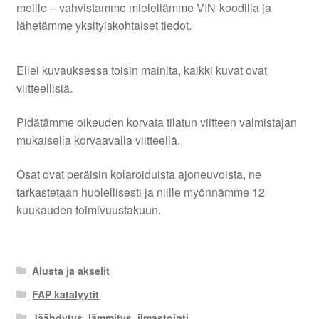
meille – vahvistamme mielellämme VIN-koodilla ja
lähetämme yksityiskohtaiset tiedot.
Ellei kuvauksessa toisin mainita, kaikki kuvat ovat
viitteellisiä.
Pidätämme oikeuden korvata tilatun viitteen valmistajan
mukaisella korvaavalla viitteellä.
Osat ovat peräisin kolaroiduista ajoneuvoista, ne
tarkastetaan huolellisesti ja niille myönnämme 12
kuukauden toimivuustakuun.
Alusta ja akselit
FAP katalyytit
Jäähdytys, lämmitys, ilmastointi