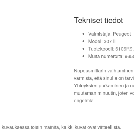
Tekniset tiedot
Valmistaja: Peugeot
Model: 307 II
Tuotekoodit: 6106R9
Muita numeroita: 96
Nopeusmittarin vaihtaminen 
varmista, että sinulla on tarv
Yhteyksien purkaminen ja uus
muutaman minuutin, joten vo
ongelmia.
i kuvauksessa toisin mainita, kaikki kuvat ovat viitteellisiä.