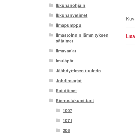
Ikkunanohjain
Ikkunanvetimet
Kuv
Ilmapumppu
Ilmastoinnin lämmityksen
Lisä
säätimet
Ilmavaa'at
Imuläpät
Jäähdyttimen tuuletin
Johdinsarjat
Kaiuttimet
Kierroslukumittarit
1007
107 I
206