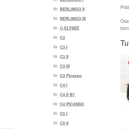
Pidä
BERLINGO II
BERLINGO III
Osat
toim
C-ELYSÉE
C2
Tu
C3 I
C3 II
C3 III
C3 Picasso
C4 I
C4 II B7
C4 PICASSO
C5 I
C5 II