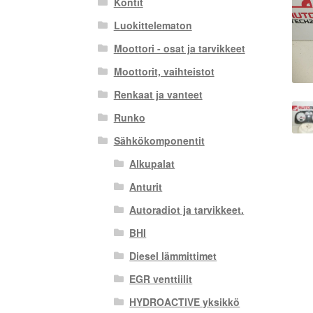
Kontit
Luokittelematon
Moottori - osat ja tarvikkeet
Moottorit, vaihteistot
Renkaat ja vanteet
Runko
Sähkökomponentit
Alkupalat
Anturit
Autoradiot ja tarvikkeet.
BHI
Diesel lämmittimet
EGR venttiilit
HYDROACTIVE yksikkö