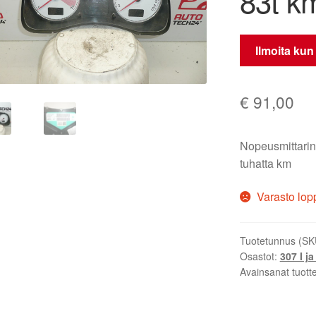
83t k
Ilmoita kun
€
91,00
Nopeusmittarin
tuhatta km
Varasto lop
Tuotetunnus (SK
Osastot:
307 I ja 
Avainsanat tuott