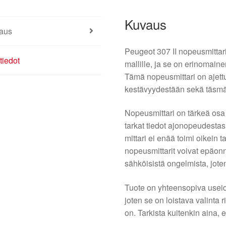
Kuvaus
aus
Peugeot 307 II nopeusmittari 
tiedot
mallille, ja se on erinomaine
Tämä nopeusmittari on ajett
kestävyydestään sekä täsmä
Nopeusmittari on tärkeä osa
tarkat tiedot ajonopeudestas
mittari ei enää toimi oikein t
nopeusmittarit voivat epäonn
sähköisistä ongelmista, jote
Tuote on yhteensopiva useid
joten se on loistava valinta 
on. Tarkista kuitenkin aina, 