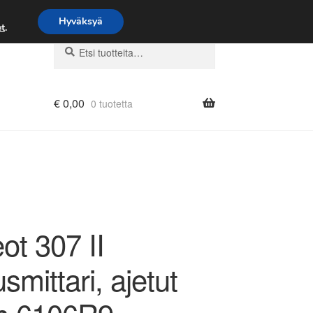
Hyväksyä
t
.
Etsi:
Haku
€
0,00
0 tuotetta
ot 307 II
mittari, ajetut