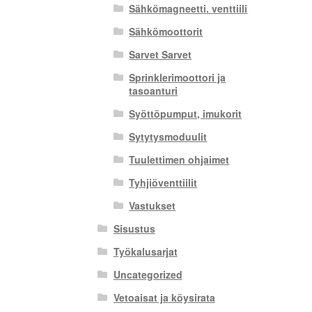
Sähkömagneetti. venttiili
Sähkömoottorit
Sarvet Sarvet
Sprinklerimoottori ja
tasoanturi
Syöttöpumput, imukorit
Sytytysmoduulit
Tuulettimen ohjaimet
Tyhjiöventtiilit
Vastukset
Sisustus
Työkalusarjat
Uncategorized
Vetoaisat ja köysirata