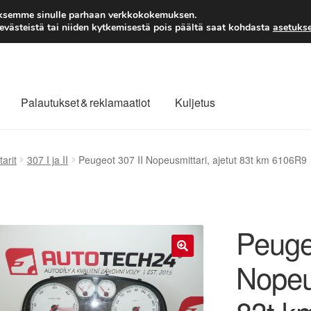
TOIMITUS alkaen 7 EUR
aksemme sinulle parhaan verkkokokemuksen.
västeistä tai niiden kytkemisestä pois päältä saat kohdasta
asetukse
Palautukset & reklamaatiot
Kuljetus
laajuinen toimitus
Maksut
Meistä
Ota yhteyttä
arit
307 I ja II
Peugeot 307 II Nopeusmittari, ajetut 83t km 6106R9
äytäntö
Tilini
Valitukset
Peuge
Nopeus
🔍