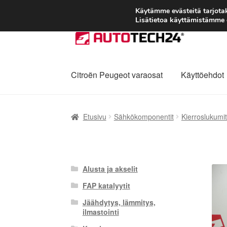
Käytämme evästeitä tarjot
Lisätietoa käyttämistämme e
Siirry
Siirry
navigointiin
sisältöön
Citroën Peugeot varaosat
Käyttöehdot
Etusivu
Kärry
Käyttöehdot
Kuljetus
Maailman
Etusivu
Sähkökomponentit
Kierroslukumitt
Reklamaatiomenettely
Tarkista
Tietosuojak
Alusta ja akselit
FAP katalyytit
Jäähdytys, lämmitys,
ilmastointi