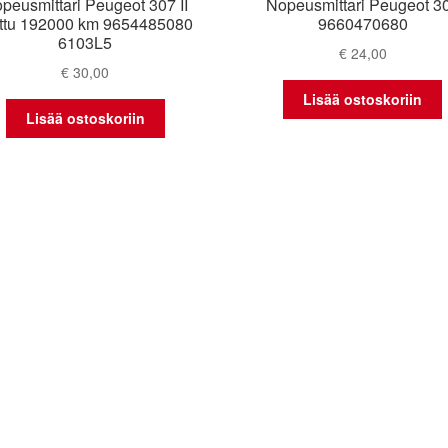
peusmittari Peugeot 307 II
Nopeusmittari Peugeot 3
ettu 192000 km 9654485080
9660470680
6103L5
€
24,00
€
30,00
Lisää ostoskoriin
Lisää ostoskoriin