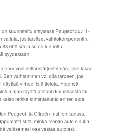
on suunniteltu erityisesti Peugeot 307 II -
n valinta, jos tarvitset vaihtokomponentin.
u 83 000 km ja se on tunnettu
llisyydestään.
 ajoneuvosi mittausjärjestelmää, joka takaa
i. Sen vaihtaminen voi olla tarpeen, jos
ai näyttää virheellisiä tietoja. Yleensä
istua ajan myötä johtuen kulumisesta tai
n katso tarkka toimintakunto ennen ajoa.
en Peugeot- ja Citroën-mallien kanssa,
riippumatta siitä, minkä merkin auto sinulla
että valitsemasi osa vastaa autotasi.