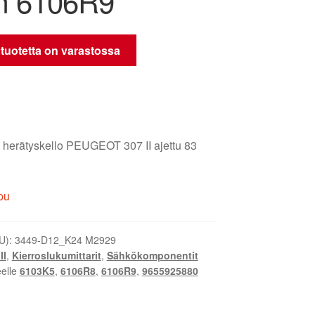
m 6106R9
 tuotetta on varastossa
 herätyskello PEUGEOT 307 II ajettu 83
pu
U):
3449-D12_K24 M2929
II
,
Kierroslukumittarit
,
Sähkökomponentit
eelle
6103K5
,
6106R8
,
6106R9
,
9655925880