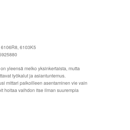
, 6106R8, 6103K5
55925880
on yleensä melko yksinkertaista, mutta
ittavat työkalut ja asiantuntemus.
i mittari paikoilleen asentaminen vie vain
it hoitaa vaihdon itse ilman suurempia