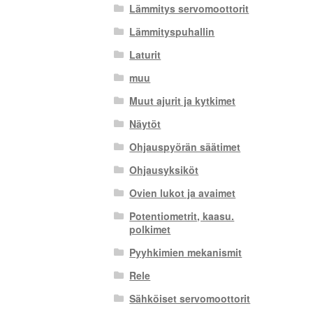
Lämmitys servomoottorit
Lämmityspuhallin
Laturit
muu
Muut ajurit ja kytkimet
Näytöt
Ohjauspyörän säätimet
Ohjausyksiköt
Ovien lukot ja avaimet
Potentiometrit, kaasu.
polkimet
Pyyhkimien mekanismit
Rele
Sähköiset servomoottorit