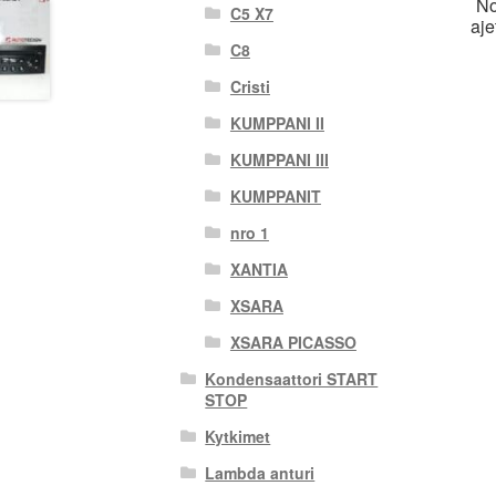
No
C5 X7
aj
C8
Cristi
KUMPPANI II
KUMPPANI III
KUMPPANIT
nro 1
XANTIA
XSARA
XSARA PICASSO
Kondensaattori START
STOP
Kytkimet
Lambda anturi