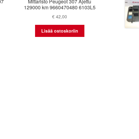
07
Mittaristo Peugeot 307 Ajettu
129000 km 9660470480 6103L5
€
42,00
Lisää ostoskoriin