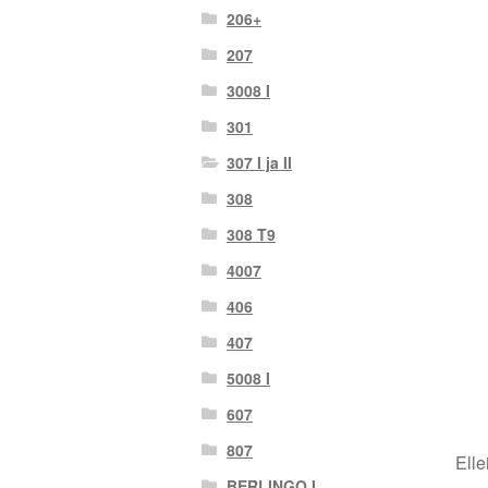
206+
207
3008 I
301
307 I ja II
308
308 T9
4007
406
407
5008 I
607
807
Elle
BERLINGO I