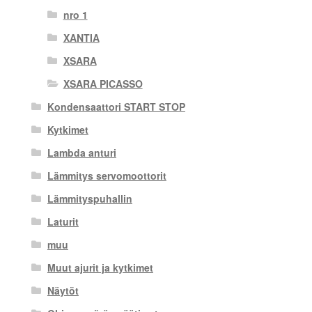
nro 1
XANTIA
XSARA
XSARA PICASSO
Kondensaattori START STOP
Kytkimet
Lambda anturi
Lämmitys servomoottorit
Lämmityspuhallin
Laturit
muu
Muut ajurit ja kytkimet
Näytöt