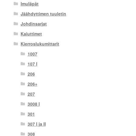
Imuläpät
Jäähdyttimen tuuletin
Johdinsarjat
Kaiuttimet
Kierroslukumittarit
1007
107 I
206
206+
207
3008 I
301
307 I ja II
308