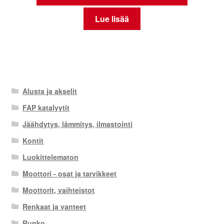
Lue lisää
Alusta ja akselit
FAP katalyytit
Jäähdytys, lämmitys, ilmastointi
Kontit
Luokittelematon
Moottori - osat ja tarvikkeet
Moottorit, vaihteistot
Renkaat ja vanteet
Runko