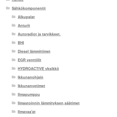
Sähkökomponentit
Alkupalat
Anturit
Autoradiot ja tarvikkeet.
BHI
Diesel lämmittimet
EGR venttiilit
HYDROACTIVE yksikkö
Ikkunanohjain
Ikkunanvetimet
Ilmapumppu
Ilmastoinnin lämmityksen säätimet
Ilmavaa'at