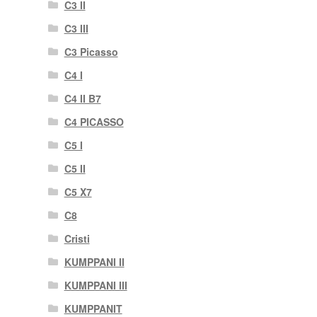
C3 II
C3 III
C3 Picasso
C4 I
C4 II B7
C4 PICASSO
C5 I
C5 II
C5 X7
C8
Cristi
KUMPPANI II
KUMPPANI III
KUMPPANIT