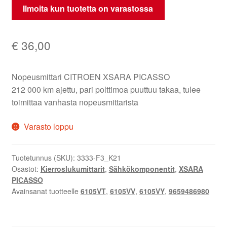
Ilmoita kun tuotetta on varastossa
€
36,00
Nopeusmittari CITROEN XSARA PICASSO
212 000 km ajettu, pari polttimoa puuttuu takaa, tulee
toimittaa vanhasta nopeusmittarista
Varasto loppu
Tuotetunnus (SKU):
3333-F3_K21
Osastot:
Kierroslukumittarit
,
Sähkökomponentit
,
XSARA
PICASSO
Avainsanat tuotteelle
6105VT
,
6105VV
,
6105VY
,
9659486980