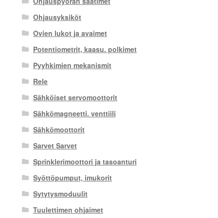
Ohjauspyörän säätimet
Ohjausyksiköt
Ovien lukot ja avaimet
Potentiometrit, kaasu. polkimet
Pyyhkimien mekanismit
Rele
Sähköiset servomoottorit
Sähkömagneetti. venttiili
Sähkömoottorit
Sarvet Sarvet
Sprinklerimoottori ja tasoanturi
Syöttöpumput, imukorit
Sytytysmoduulit
Tuulettimen ohjaimet