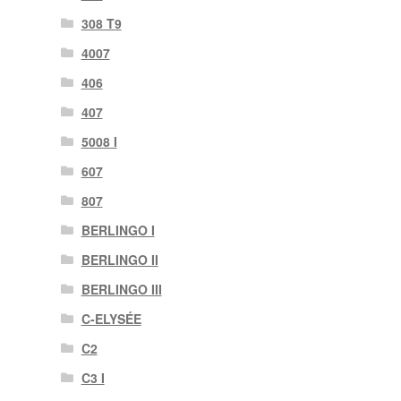
308 T9
4007
406
407
5008 I
607
807
BERLINGO I
BERLINGO II
BERLINGO III
C-ELYSÉE
C2
C3 I