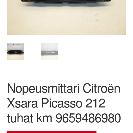
Ota yhteyttä
Reklamaatiomenettely
Tarkista
Tietosuojakäytäntö
Tilini
Nopeusmittari Citroën
Valitukset
Xsara Picasso 212
tuhat km 9659486980