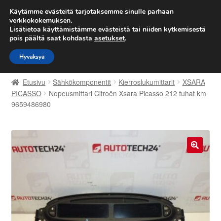
TOIMITUS alkaen 7 EUR
Käytämme evästeitä tarjotaksemme sinulle parhaan
verkkokokemuksen.
Lisätietoa käyttämistämme evästeistä tai niiden kytkemisestä
Siirry
Siirry
Valikko
pois päältä saat kohdasta
asetukset
.
navigointiin
sisältöön
Hyväksyä
Etusivu
Etusivu
Sähkökomponentit
Kierroslukumittarit
XSARA
Kärry
PICASSO
Nopeusmittari Citroën Xsara Picasso 212 tuhat km
9659486980
Käyttöehdot
Kuljetus
🔍
Maailmanlaajuinen toimitus
Maksut
Meistä