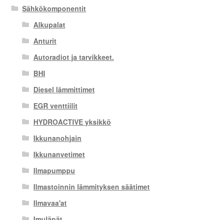
Sähkökomponentit
Alkupalat
Anturit
Autoradiot ja tarvikkeet.
BHI
Diesel lämmittimet
EGR venttiilit
HYDROACTIVE yksikkö
Ikkunanohjain
Ikkunanvetimet
Ilmapumppu
Ilmastoinnin lämmityksen säätimet
Ilmavaa'at
Imuläpät