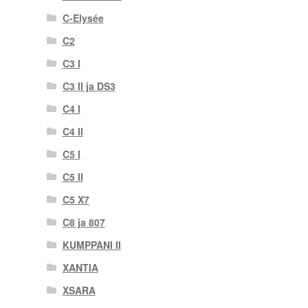
C-Elysée
C2
C3 I
C3 II ja DS3
C4 I
C4 II
C5 I
C5 II
C5 X7
C8 ja 807
KUMPPANI II
XANTIA
XSARA