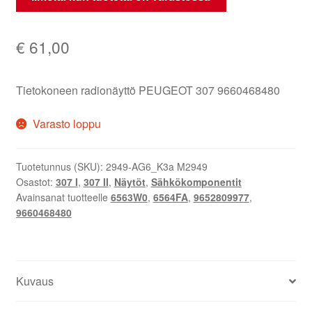
€
61,00
Tietokoneen radionäyttö PEUGEOT 307 9660468480
Varasto loppu
Tuotetunnus (SKU):
2949-AG6_K3a M2949
Osastot:
307 I
,
307 II
,
Näytöt
,
Sähkökomponentit
Avainsanat tuotteelle
6563W0
,
6564FA
,
9652809977
,
9660468480
Kuvaus