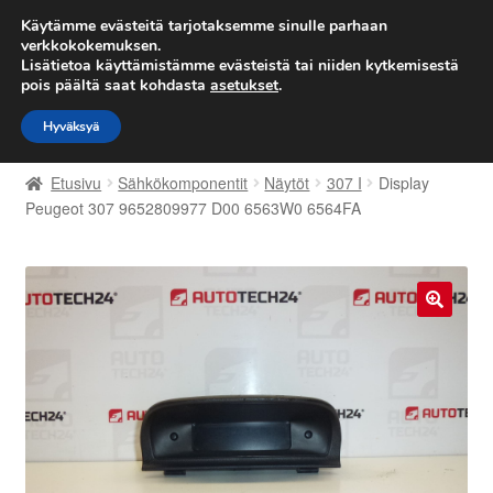
TOIMITUS alkaen 7 EUR
Käytämme evästeitä tarjotaksemme sinulle parhaan
verkkokokemuksen.
Lisätietoa käyttämistämme evästeistä tai niiden kytkemisestä
Siirry
Siirry
Valikko
pois päältä saat kohdasta
asetukset
.
navigointiin
sisältöön
Hyväksyä
Etusivu
Etusivu
Sähkökomponentit
Näytöt
307 I
Display
Kärry
Peugeot 307 9652809977 D00 6563W0 6564FA
Käyttöehdot
Kuljetus
🔍
Maailmanlaajuinen toimitus
Maksut
Meistä