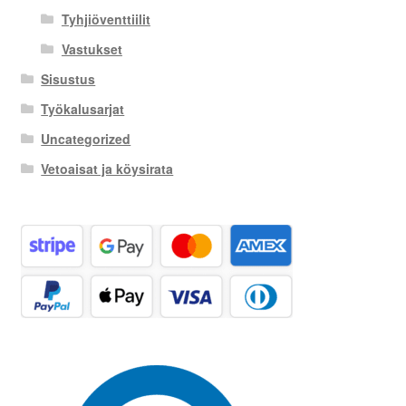
Tyhjiöventtiilit
Vastukset
Sisustus
Työkalusarjat
Uncategorized
Vetoaisat ja köysirata