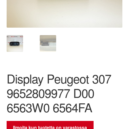
Ota yhteyttä
Reklamaatiomenettely
Tarkista
Tietosuojakäytäntö
Display Peugeot 307
Tilini
9652809977 D00
Valitukset
6563W0 6564FA
Ilmoita kun tuotetta on varastossa