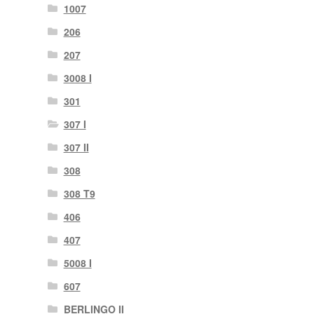
1007
206
207
3008 I
301
307 I
307 II
308
308 T9
406
407
5008 I
607
BERLINGO II