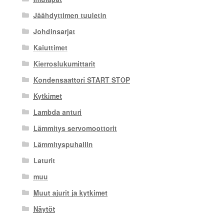
Jäähdyttimen tuuletin
Johdinsarjat
Kaiuttimet
Kierroslukumittarit
Kondensaattori START STOP
Kytkimet
Lambda anturi
Lämmitys servomoottorit
Lämmityspuhallin
Laturit
muu
Muut ajurit ja kytkimet
Näytöt