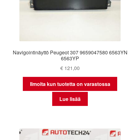
Navigointinäyttö Peugeot 307 9659047580 6563YN
6563YP
€
121,00
Ilmoita kun tuotetta on varastossa
Lue lisää