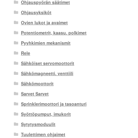
Ohjauspyörän säätimet
Ohjausyksiköt
Ovien lukot ja avaimet
Potentiometrit, kaasu. polkimet
Pyyhkimien mekanismit
Rele
Sähköiset servomoottorit
Sähkömagneetti. venttiili
Sähkömoottorit
Sarvet Sarvet
Sprinklerimoottori ja tasoanturi
Syöttöpumput, imukorit
Sytytysmoduulit
Tuulettimen ohjaimet