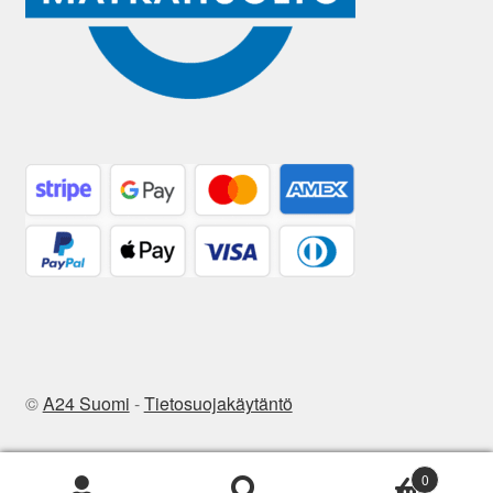
©
A24 Suomi
-
Tietosuojakäytäntö
0
Etsi:
Haku