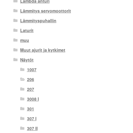
Lambda anturi
Lämmitys servomoottorit
Lämmityspuhallin
Laturit
muu
Muut ajurit ja kytkimet
Näytöt
1007
206
207
3008 I
301
307 I
307 II