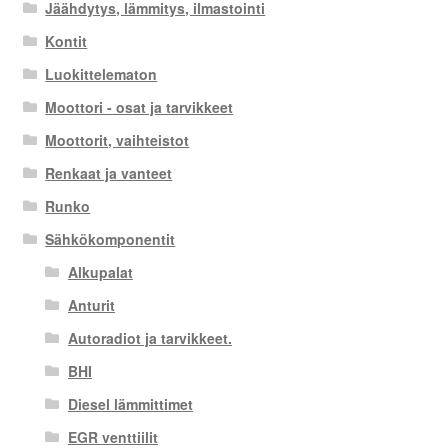
Jäähdytys, lämmitys, ilmastointi
Kontit
Luokittelematon
Moottori - osat ja tarvikkeet
Moottorit, vaihteistot
Renkaat ja vanteet
Runko
Sähkökomponentit
Alkupalat
Anturit
Autoradiot ja tarvikkeet.
BHI
Diesel lämmittimet
EGR venttiilit