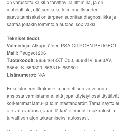
on varustettu kaikilla tarvittavilla liittimillä, ja on
mahdollista, että sen koko toiminnallisuuden
saavuttamiseksi on tarpeen suorittaa diagnostiikka ja
säätää joitakin toimintoja autoosi sopivaksi.
Tekniset tiedot:
Valmistaja:
Alkuperäinen PSA CITROEN PEUGEOT
Malli:
Peugeot 206
Tuotekoodit:
96564643XT C00, 6563HV, 6563AV,
6564CS, 659300, 6563TF, 659601
Lisänumerot:
N/A
Erikoistuneen tiimimme ja huolellisen valvonnan
ansiosta varmistamme, että jopa käytetyt osat täyttävät
korkeimmat laatu- ja toimintastandardit. Tämä näyttö ei
ole vain varaosa, vaan tärkeä elementti mukautesi ja
turvallisen ajon takaamiseksi autossasi.