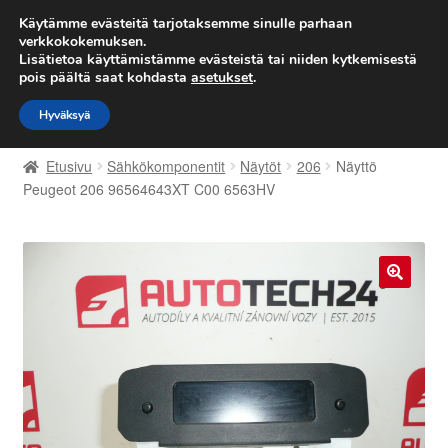
TOIMITUS alkaen 7 EUR
Käytämme evästeitä tarjotaksemme sinulle parhaan
verkkokokemuksen.
Lisätietoa käyttämistämme evästeistä tai niiden kytkemisestä
Siirry
Siirry
Valikko
pois päältä saat kohdasta
asetukset
.
navigointiin
sisältöön
Hyväksyä
Etusivu
Etusivu
Sähkökomponentit
Näytöt
206
Näyttö
Kärry
Peugeot 206 96564643XT C00 6563HV
Käyttöehdot
Kuljetus
🔍
Maailmanlaajuinen toimitus
Maksut
Meistä