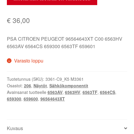
€
36,00
PSA CITROEN PEUGEOT 96564643XT C00 6563HV
6563AV 6564CS 659300 6563TF 659601
Varasto loppu
Tuotetunnus (SKU):
3361-C9_K5 M3361
Osastot:
206
,
Näytöt
,
Sähkökomponentit
Avainsanat tuotteelle
6563AV
,
6563HV
,
6563TF
,
6564CS
,
659300
,
659600
,
96564643XT
Kuvaus