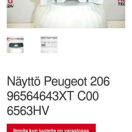
Ota yhteyttä
Reklamaatiomenettely
Tarkista
Tietosuojakäytäntö
Näyttö Peugeot 206
Tilini
96564643XT C00
Valitukset
6563HV
Ilmoita kun tuotetta on varastossa