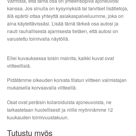
Varmista, että tämä osa on yhteensopiva ajoneuvosi
kanssa. Jos sinulla on kysymyksiä tai tarvitset lisätietoja,
älä epäröi ottaa yhteyttä asiakaspalveluumme, joka on
aina käytettävissäsi. Lisää tämä tärkeä osa autosi ja
nauti rauhallisesta ajamisesta tietäen, että autosi on
varustettu toimivalla näytöllä.
Ellei kuvauksessa toisin mainita, kaikki kuvat ovat
viitteellisiä.
Pidätämme oikeuden korvata tilatun viitteen valmistajan
mukaisella korvaavalla viitteellä.
Osat ovat peräisin kolaroiduista ajoneuvoista, ne
tarkastetaan huolellisesti ja niille myönnämme 12
kuukauden toimivuustakuun.
Tutustu myös