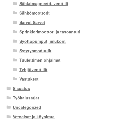
Sähkömagneetti. venttiili
Sähkömoottorit
Sarvet Sarvet
Sprinklerimoottori ja tasoanturi
Syöttöpumput, imukorit
Sytytysmoduulit
Tuulettimen ohjaimet
Tyhjiöventtiilit
Vastukset
Sisustus
Työkalusarjat
Uncategorized
Vetoaisat ja köysirata