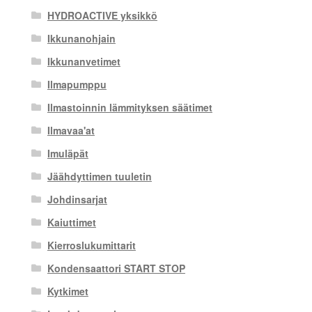
HYDROACTIVE yksikkö
Ikkunanohjain
Ikkunanvetimet
Ilmapumppu
Ilmastoinnin lämmityksen säätimet
Ilmavaa'at
Imuläpät
Jäähdyttimen tuuletin
Johdinsarjat
Kaiuttimet
Kierroslukumittarit
Kondensaattori START STOP
Kytkimet