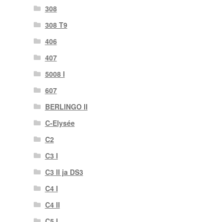
308
308 T9
406
407
5008 I
607
BERLINGO II
C-Elysée
C2
C3 I
C3 II ja DS3
C4 I
C4 II
C5 I