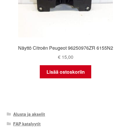
Näyttö Citroën Peugeot 96250976ZR 6155N2
€
15,00
Lisää ostoskoriin
Alusta ja akselit
FAP katalyytit