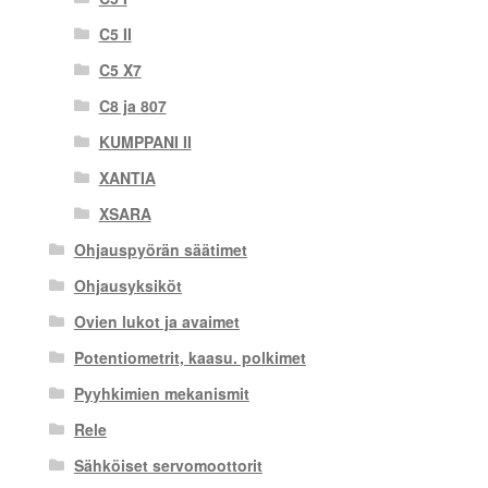
C5 II
C5 X7
C8 ja 807
KUMPPANI II
XANTIA
XSARA
Ohjauspyörän säätimet
Ohjausyksiköt
Ovien lukot ja avaimet
Potentiometrit, kaasu. polkimet
Pyyhkimien mekanismit
Rele
Sähköiset servomoottorit