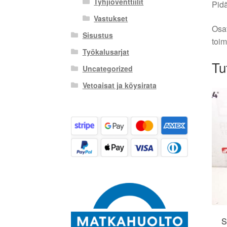
Tyhjiöventtiilit
Pidä
Vastukset
Osat
Sisustus
toim
Työkalusarjat
Tu
Uncategorized
Vetoaisat ja köysirata
S