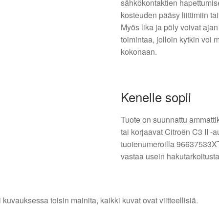
sähkökontaktien hapettumise
kosteuden pääsy liittimiin ta
Myös lika ja pöly voivat aja
toimintaa, jolloin kytkin voi
kokonaan.
Kenelle sopii
Tuote on suunnattu ammattikor
tai korjaavat Citroën C3 II -
tuotenumeroilla 96637533X
vastaa usein hakutarkoitusta
i kuvauksessa toisin mainita, kaikki kuvat ovat viitteellisiä.