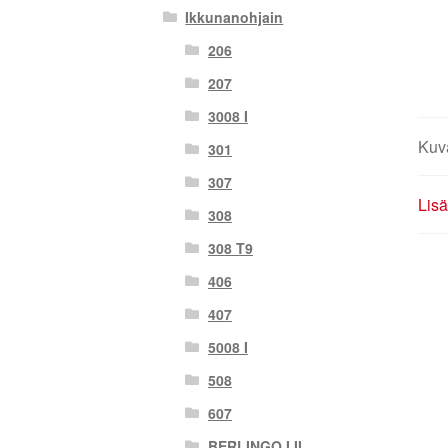
Ikkunanohjain
206
207
3008 I
Kuv
301
307
Lisä
308
308 T9
406
407
5008 I
508
607
BERLINGO I II