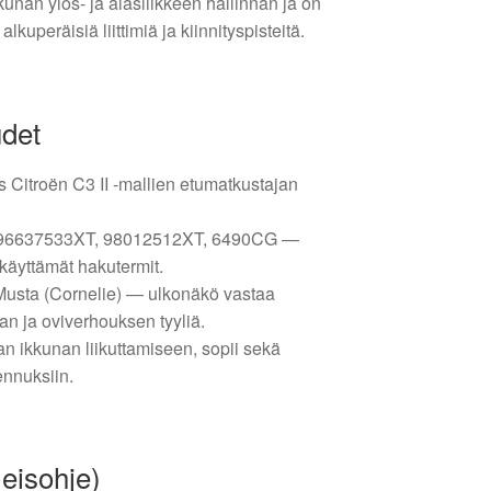
unan ylös- ja alasliikkeen hallinnan ja on
kuperäisiä liittimiä ja kiinnityspisteitä.
udet
 Citroën C3 II -mallien etumatkustajan
t: 96637533XT, 98012512XT, 6490CG —
 käyttämät hakutermit.
Musta (Cornelie) — ulkonäkö vastaa
an ja oviverhouksen tyyliä.
n ikkunan liikuttamiseen, sopii sekä
ennuksiin.
eisohje)