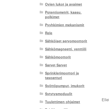
Ovien lukot ja avaimet
Potentiometrit, kaasu.
polkimet
Pyyhkimien mekanismit
Rele
Sähköiset servomoottorit
Sähkömagneetti. venttiili
Sähkömoottorit
Sarvet Sarvet
Sprinklerimoottori ja
tasoanturi
Syöttöpumput, imukorit
Sytytysmoduulit
Elle
Tuulettimen ohjaimet