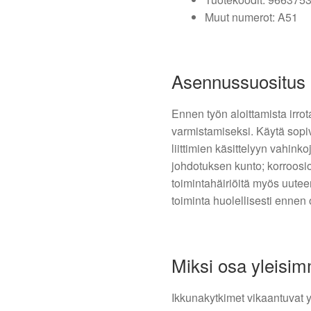
Muut numerot: A51
Asennussuositus
Ennen työn aloittamista irro
varmistamiseksi. Käytä sopi
liittimien käsittelyyn vahinkoj
johdotuksen kunto; korroosio 
toimintahäiriöitä myös uute
toiminta huolellisesti ennen
Miksi osa yleisim
Ikkunakytkimet vikaantuvat