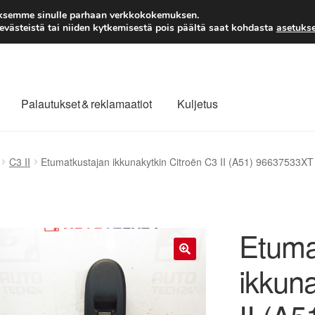
TOIMITUS alkaen 7 EUR
aksemme sinulle parhaan verkkokokemuksen.
västeistä tai niiden kytkemisestä pois päältä saat kohdasta
asetukse
Palautukset & reklamaatiot
Kuljetus
laajuinen toimitus
Maksut
Meistä
Ota yhteyttä
C3 II
Etumatkustajan ikkunakytkin Citroën C3 II (A51) 96637533
äytäntö
Tilini
Valitukset
Etuma
ikkuna
🔍