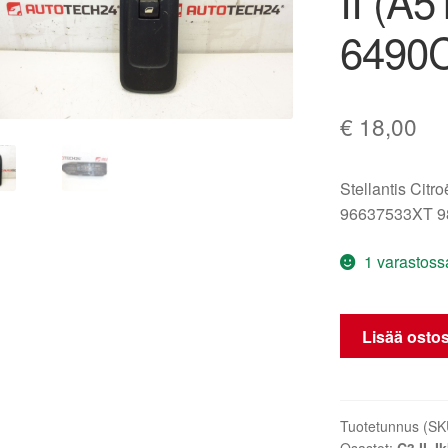
II (A
6490
€
18,00
Stellantis Citr
96637533XT 
1 varastoss
Etumatkustaja
Lisää ostos
ikkunakytkin
Citroën
C3
II
Tuotetunnus (SK