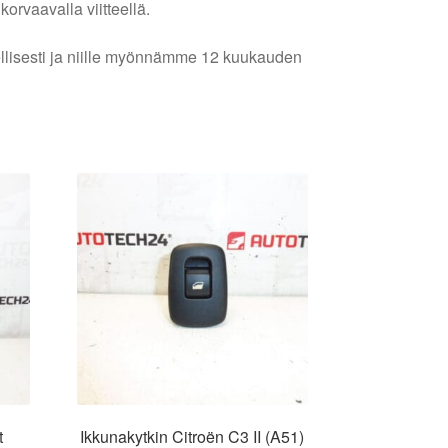
orvaavalla viitteellä.
lellisesti ja niille myönnämme 12 kuukauden
t
Ikkunakytkin Citroën C3 II (A51)