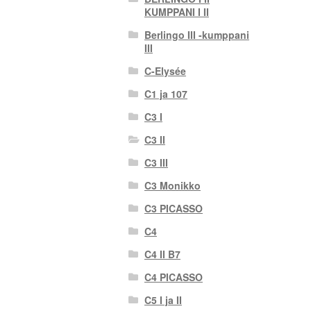
KUMPPANI I II
Berlingo III -kumppani
III
C-Elysée
C1 ja 107
C3 I
C3 II
C3 III
C3 Monikko
C3 PICASSO
C4
C4 II B7
C4 PICASSO
C5 I ja II