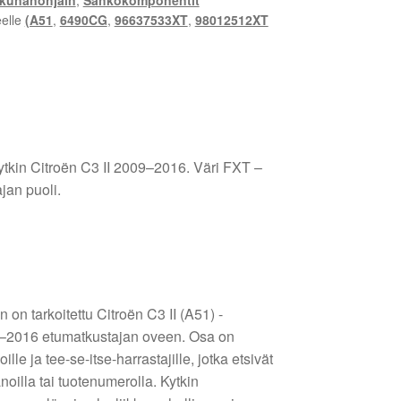
kkunanohjain
,
Sähkökomponentit
eelle
(A51
,
6490CG
,
96637533XT
,
98012512XT
tkin Citroën C3 II 2009–2016. Väri FXT –
jan puoli.
on tarkoitettu Citroën C3 II (A51) -
9–2016 etumatkustajan oveen. Osa on
le ja tee-se-itse-harrastajille, jotka etsivät
oilla tai tuotenumerolla. Kytkin