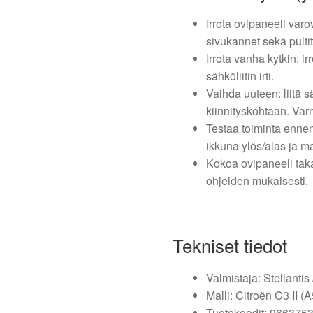
Irrota ovipaneeli varov
sivukannet sekä pultit
Irrota vanha kytkin: ir
sähköliitin irti.
Vaihda uuteen: liitä s
kiinnityskohtaan. Varm
Testaa toiminta ennen
ikkuna ylös/alas ja ma
Kokoa ovipaneeli takai
ohjeiden mukaisesti.
Tekniset tiedot
Valmistaja: Stellantis
Malli: Citroën C3 II 
Tuotekoodit: 96637