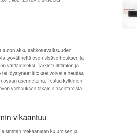
ta auton akku sähköturvallisuuden
via työvälineitä oven sisäverhouksen ja
en välttämiseksi. Tarkista liittimien ja
tai löystyneet liitokset voivat aiheuttaa
en osaan asennettuna. Testaa kytkimen
 oven verhouksen takaisin asentamista.
min vikaantuu
 yleisimmin mekaanisen kulumisen ja