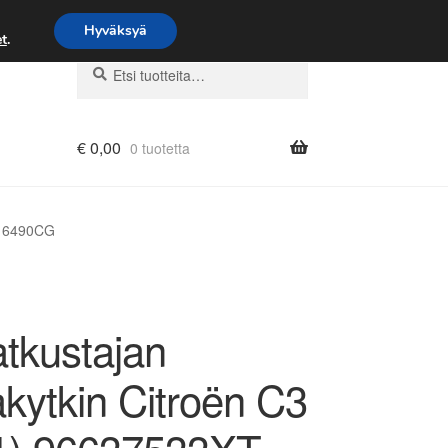
Hyväksyä
t
.
Etsi:
Haku
€
0,00
0 tuotetta
XT 6490CG
tkustajan
kytkin Citroën C3