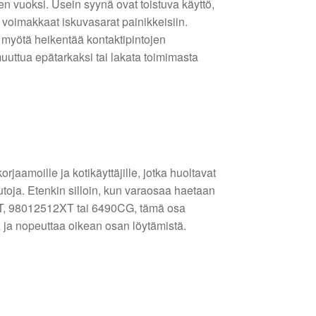
n vuoksi. Usein syynä ovat toistuva käyttö,
i voimakkaat iskuvasarat painikkeisiin.
n myötä heikentää kontaktipintojen
 muuttua epätarkaksi tai lakata toimimasta
jaamoille ja kotikäyttäjille, jotka huoltavat
autoja. Etenkin silloin, kun varaosaa haetaan
T, 98012512XT tai 6490CG, tämä osa
 ja nopeuttaa oikean osan löytämistä.