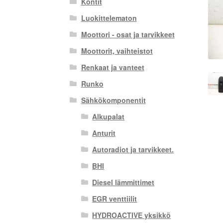
Kontit
Luokittelematon
Moottori - osat ja tarvikkeet
Moottorit, vaihteistot
Renkaat ja vanteet
Runko
Sähkökomponentit
Alkupalat
Anturit
Autoradiot ja tarvikkeet.
BHI
Diesel lämmittimet
EGR venttiilit
HYDROACTIVE yksikkö