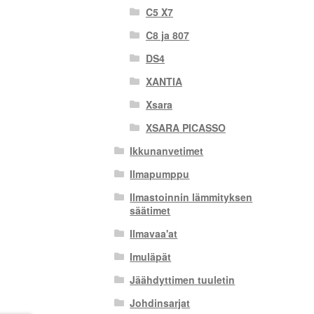
C5 X7
C8 ja 807
DS4
XANTIA
Xsara
XSARA PICASSO
Ikkunanvetimet
Ilmapumppu
Ilmastoinnin lämmityksen
säätimet
Ilmavaa'at
Imuläpät
Jäähdyttimen tuuletin
Johdinsarjat