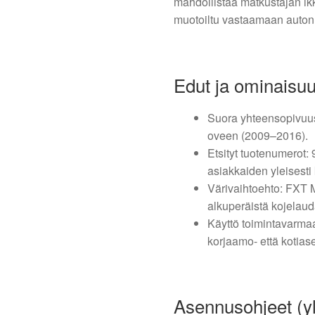
mahdollistaa matkustajan ikk
muotoiltu vastaamaan auton al
Edut ja ominaisu
Suora yhteensopivuus
oveen (2009–2016).
Etsityt tuotenumero
asiakkaiden yleisesti
Värivaihtoehto: FXT 
alkuperäistä kojelaud
Käyttö toimintavarmaa
korjaamo- että kotias
Asennusohjeet (yl