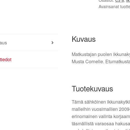
Osastot:
C3 II
,
I
(A51)
Avainsanat tuott
96637533XT
6490CG
määrä
Kuvaus
aus
Matkustajan puolen ikkunaky
tiedot
Musta Cornelie. Etumatkusta
Tuotekuvaus
Tämä sähköinen ikkunakytkin 
malleihin vuosimallien 200
erinomainen valinta korjaamoil
täsmällistä varaosaa hakusan