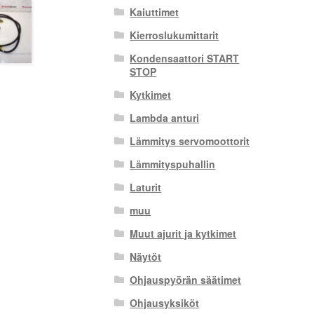
Kaiuttimet
Kierroslukumittarit
Kondensaattori START
STOP
Kytkimet
Lambda anturi
Lämmitys servomoottorit
Lämmityspuhallin
Laturit
muu
Muut ajurit ja kytkimet
Näytöt
Ohjauspyörän säätimet
Ohjausyksiköt