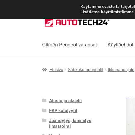
Käytämme evästeitä tarjot
Lisätietoa käyttämistämme e
Siirry
Siirry
navigointiin
sisältöön
Citroën Peugeot varaosat
Käyttöehdot
Etusivu
Kärry
Käyttöehdot
Kuljetus
Maailman
Etusivu
Sähkökomponentit
Ikkunanohjain
Reklamaatiomenettely
Tarkista
Tietosuojak
Alusta ja akselit
FAP katalyytit
Jäähdytys, lämmitys,
ilmastointi