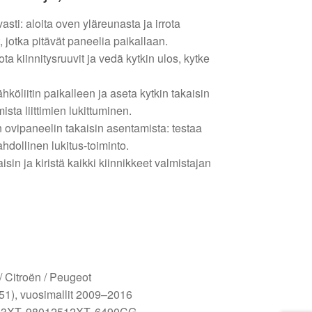
asti: aloita oven yläreunasta ja irrota
, jotka pitävät paneelia paikallaan.
rota kiinnitysruuvit ja vedä kytkin ulos, kytke
ähköliitin paikalleen ja aseta kytkin takaisin
ista liittimien lukittuminen.
 ovipaneelin takaisin asentamista: testaa
hdollinen lukitus-toiminto.
sin ja kiristä kaikki kiinnikkeet valmistajan
 / Citroën / Peugeot
(A51), vuosimallit 2009–2016
533XT, 98012512XT, 6490CG