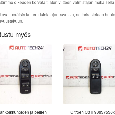
tämme oikeuden korvata tilatun viitteen valmistajan mukaisella k
 ovat peräisin kolaroiduista ajoneuvoista, ne tarkastetaan huo
ivuustakuun.
tustu myös
ähköikkunoiden ja peilien
Citroën C3 II 96637530x