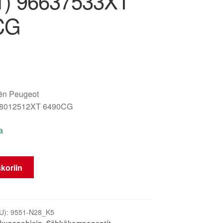
51) 96637533XT
CG
oën Peugeot
98012512XT 6490CG
a
n
koriin
U):
9551-N28_K5