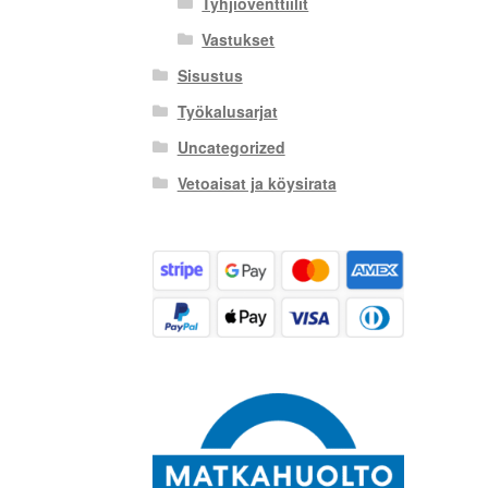
Tyhjiöventtiilit
Vastukset
Sisustus
Työkalusarjat
Uncategorized
Vetoaisat ja köysirata