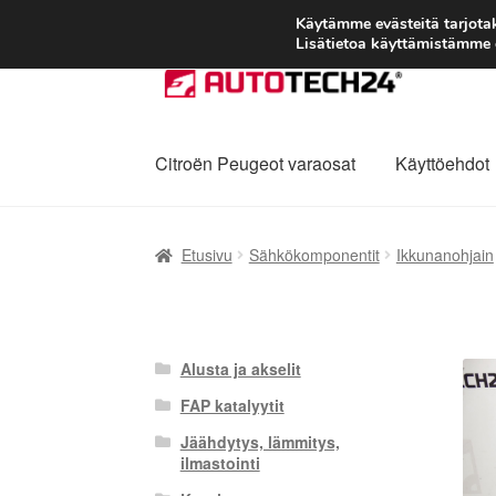
Käytämme evästeitä tarjot
Lisätietoa käyttämistämme e
Siirry
Siirry
navigointiin
sisältöön
Citroën Peugeot varaosat
Käyttöehdot
Etusivu
Kärry
Käyttöehdot
Kuljetus
Maailman
Etusivu
Sähkökomponentit
Ikkunanohjain
Reklamaatiomenettely
Tarkista
Tietosuojak
Alusta ja akselit
FAP katalyytit
Jäähdytys, lämmitys,
ilmastointi