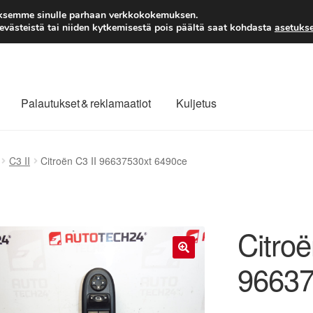
TOIMITUS alkaen 7 EUR
aksemme sinulle parhaan verkkokokemuksen.
västeistä tai niiden kytkemisestä pois päältä saat kohdasta
asetukse
Palautukset & reklamaatiot
Kuljetus
laajuinen toimitus
Maksut
Meistä
Ota yhteyttä
C3 II
Citroën C3 II 96637530xt 6490ce
äytäntö
Tilini
Valitukset
Citroë
96637
🔍