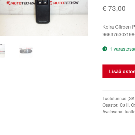
€
73,00
Koira Citroen 
96637530xt 98
1 varastoss
Citroën
Lisää ostos
C3
II
96637530xt
6490ce
Tuotetunnus (SK
Osastot:
C3 II
,
C
määrä
Avainsanat tuott