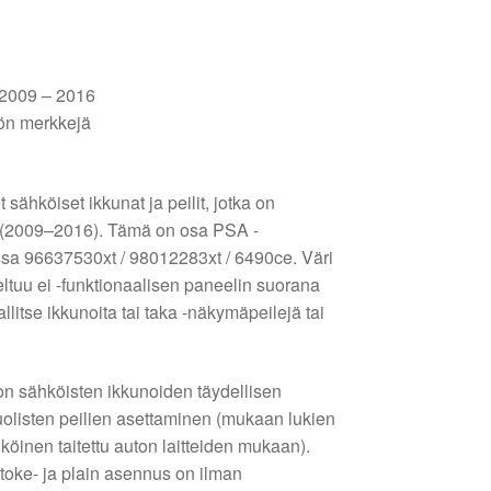
I 2009 – 2016
tön merkkejä
 sähköiset ikkunat ja peilit, jotka on
le (2009–2016). Tämä on osa PSA -
sa 96637530xt / 98012283xt / 6490ce. Väri
ltuu ei -funktionaalisen paneelin suorana
litse ikkunoita tai taka -näkymäpeilejä tai
n sähköisten ikkunoiden täydellisen
uolisten peilien asettaminen (mukaan lukien
öinen taitettu auton laitteiden mukaan).
toke- ja plain asennus on ilman