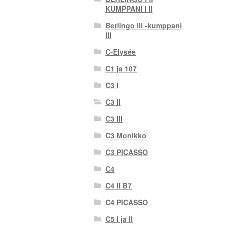
KUMPPANI I II
Berlingo III -kumppani
III
C-Elysée
C1 ja 107
C3 I
C3 II
C3 III
C3 Monikko
C3 PICASSO
C4
C4 II B7
C4 PICASSO
C5 I ja II