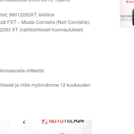
30xt; 98012283XT; 6490ce
di FXT – Musta Cornielia (Noir Cornielia);
2283 XT (vaihtoehtoiset huomautukset)
orvaavalla viitteellä.
lellisesti ja niille myönnämme 12 kuukauden