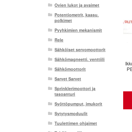
Ovien lukot ja avaimet
Potentiometrit, kaasu.
polkimet
Pyyhkimien mekanismit
Rele
Sähköiset servomoottorit
Sähkömagneetti. venttiili
Ik
P
Sähkömoottorit
Sarvet Sarvet
Sprinklerimoottori ja
tasoanturi
Syöttöpumput, imukorit
Sytytysmoduulit
Tuulettimen ohjaimet