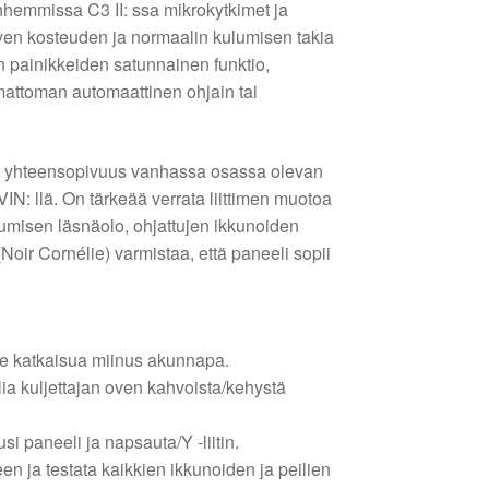
hemmissa C3 II: ssa mikrokytkimet ja
oven kosteuden ja normaalin kulumisen takia
on painikkeiden satunnainen funktio,
imattoman automaattinen ohjain tai
n yhteensopivuus vanhassa osassa olevan
IN: llä. On tärkeää verrata liittimen muotoa
ittumisen läsnäolo, ohjattujen ikkunoiden
Noir Cornélie) varmistaa, että paneeli sopii
le katkaisua miinus akunnapa.
ia kuljettajan oven kahvoista/kehystä
usi paneeli ja napsauta/Y -liitin.
n ja testata kaikkien ikkunoiden ja peilien