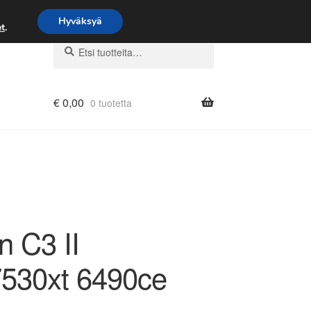
Hyväksyä
t
.
Etsi:
Haku
€
0,00
0 tuotetta
n C3 II
530xt 6490ce