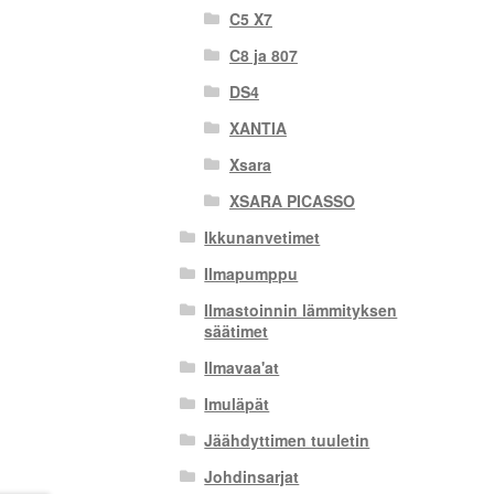
C5 X7
C8 ja 807
DS4
XANTIA
Xsara
XSARA PICASSO
Ikkunanvetimet
Ilmapumppu
Ilmastoinnin lämmityksen
säätimet
Ilmavaa'at
Imuläpät
Jäähdyttimen tuuletin
Johdinsarjat