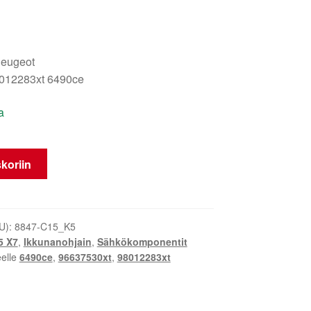
Peugeot
012283xt 6490ce
a
koriin
U):
8847-C15_K5
5 X7
,
Ikkunanohjain
,
Sähkökomponentit
eelle
6490ce
,
96637530xt
,
98012283xt