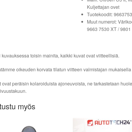
Kuljettajan ovet
Tuotekoodit: 966375
Muut numerot: Värikoo
9663 7530 XT / 9801 
i kuvauksessa toisin mainita, kaikki kuvat ovat viitteellisiä.
tämme oikeuden korvata tilatun viitteen valmistajan mukaisella k
 ovat peräisin kolaroiduista ajoneuvoista, ne tarkastetaan huo
ivuustakuun.
tustu myös