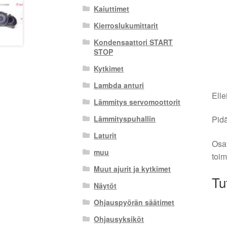
Kaiuttimet
Kierroslukumittarit
Kondensaattori START
STOP
Kytkimet
Lambda anturi
Elle
Lämmitys servomoottorit
Pidä
Lämmityspuhallin
Laturit
Osat
muu
toim
Muut ajurit ja kytkimet
Tu
Näytöt
Ohjauspyörän säätimet
Ohjausyksiköt