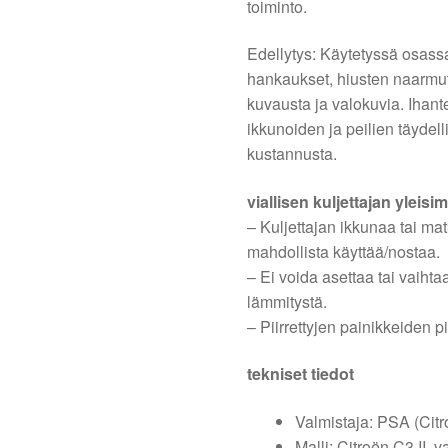
toiminto.
Edellytys: Käytetyssä osassa
hankaukset, hiusten naarmut
kuvausta ja valokuvia. Ihant
ikkunoiden ja peilien täydel
kustannusta.
viallisen kuljettajan yleisi
– Kuljettajan ikkunaa tai mat
mahdollista käyttää/nostaa.
– Ei voida asettaa tai vaihta
lämmitystä.
– Piirrettyjen painikkeiden p
tekniset tiedot
Valmistaja: PSA (Citr
Malli: Citroën C3 II, 