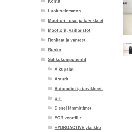
Kontit
Luokittelematon
Moottori - osat ja tarvikkeet
Moottorit, vaihteistot
Renkaat ja vanteet
Runko
Sähkökomponentit
Alkupalat
Anturit
Autoradiot ja tarvikkeet.
BHI
Diesel lämmittimet
EGR venttiilit
HYDROACTIVE yksikkö