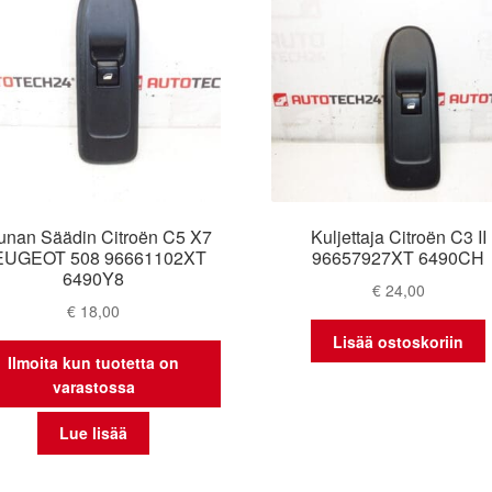
kunan Säädin Citroën C5 X7
Kuljettaja Citroën C3 II
EUGEOT 508 96661102XT
96657927XT 6490CH
6490Y8
€
24,00
€
18,00
Lisää ostoskoriin
Ilmoita kun tuotetta on
varastossa
Lue lisää