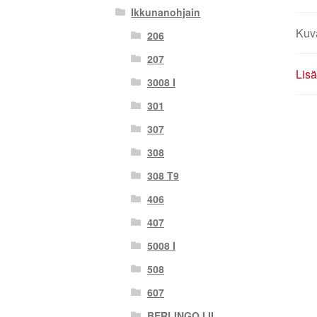
Ikkunanohjain
Kuv
206
207
Lisä
3008 I
301
307
308
308 T9
406
407
5008 I
508
607
BERLINGO I II