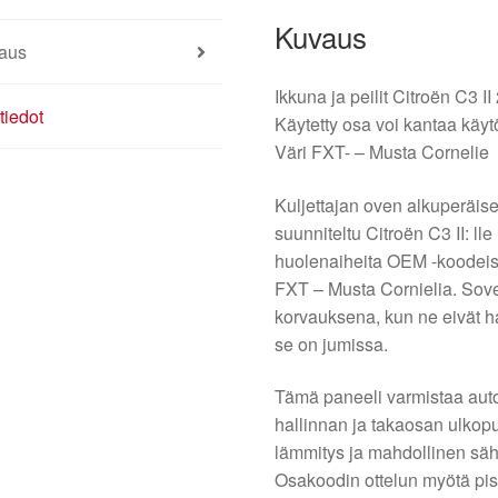
Kuvaus
aus
Ikkuna ja peilit Citroën C3 I
tiedot
Käytetty osa voi kantaa käy
Väri FXT- – Musta Cornelie
Kuljettajan oven alkuperäiset
suunniteltu Citroën C3 II: l
huolenaiheita OEM -koodeis
FXT – Musta Cornielia. Sove
korvauksena, kun ne eivät hal
se on jumissa.
Tämä paneeli varmistaa auto
hallinnan ja takaosan ulkop
lämmitys ja mahdollinen sähk
Osakoodin ottelun myötä pis