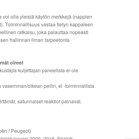
 voi olla yleisiä käytön merkkejä (nappien
). Toiminnallisuus vastaa tietyn kappaleen
eellinen ratkaisu, joka palauttaa nopeasti
lisen hallinnan ilman tarpeetonta
mmät oireet
kustajia kuljettajan paneelista ei ole
a vasemman/oikean peilin, ei -toiminnallista
iirtämät, satunnaiset reaktiot painavat.
oën / Peugeot)
valmistusvuosi 2009–2016, Sijainti: