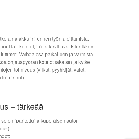
ke aina akku irti ennen työn aloittamista.
t tai -kotelot, irrota tarvittavat kiinnikkeet
liittimet. Vaihda osa paikalleen ja varmista
okoa ohjauspyörän kotelot takaisin ja kytke
tojen toimivuus (vilkut, pyyhkijät, valot,
 toiminnot).
us – tärkeää
 se on ”paritettu” alkuperäisen auton
met).
hdot: