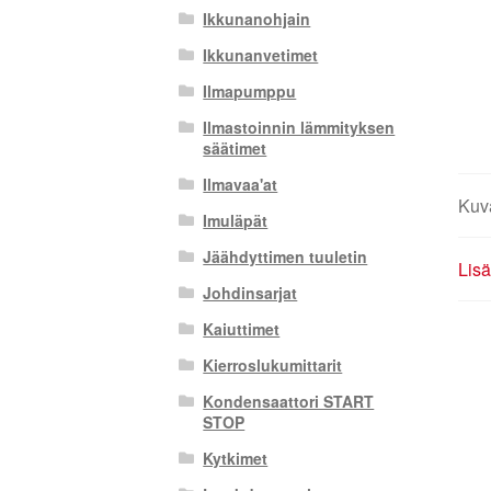
Ikkunanohjain
Ikkunanvetimet
Ilmapumppu
Ilmastoinnin lämmityksen
säätimet
Ilmavaa'at
Kuv
Imuläpät
Jäähdyttimen tuuletin
Lisä
Johdinsarjat
Kaiuttimet
Kierroslukumittarit
Kondensaattori START
STOP
Kytkimet