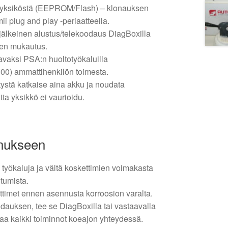
a yksiköstä (EEPROM/Flash) – klonauksen
ii plug and play -periaatteella.
n jälkeinen alustus/telekoodaus DiagBoxilla
nten mukautus.
tavaksi PSA:n huoltotyökaluilla
0) ammattihenkilön toimesta.
itystä katkaise aina akku ja noudata
tta yksikkö ei vaurioidu.
nnukseen
työkaluja ja vältä koskettimien voimakasta
ntumista.
iittimet ennen asennusta korroosion varalta.
odauksen, tee se DiagBoxilla tai vastaavalla
taa kaikki toiminnot koeajon yhteydessä.