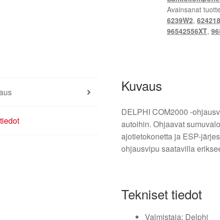
Avainsanat tuott
6239W2
,
62421
96542556XT
,
96
Kuvaus
aus
DELPHI COM2000 -ohjausvivu
tiedot
autoihin. Ohjaavat sumuvaloj
ajotietokonetta ja ESP-järj
ohjausvipu saatavilla erikse
Tekniset tiedot
Valmistaja: Delphi