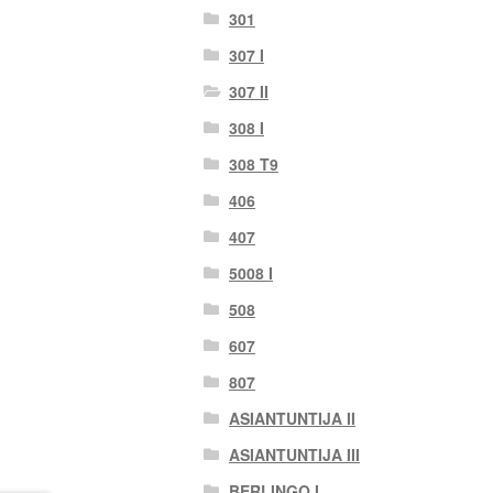
301
307 I
307 II
308 I
308 T9
406
407
5008 I
508
607
807
ASIANTUNTIJA II
ASIANTUNTIJA III
BERLINGO I