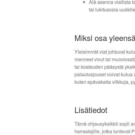
Älä asenna viallista 
tai lukitusosia uudell
Miksi osa yleensä
Yleisimmät viat johtuvat kul
menneet vivut tai muoviosat),
tai kosteuden pääsystä yksik
palautusjouset voivat kulua 
kuten epävakaita vilkkuja, p
Lisätiedot
Tämä ohjausyksikkö sopii amm
harrastajille, jotka tunteva