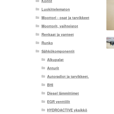
Kontit
Luokittelematon
Moottori - osat ja tarvikkeet
Moottorit, vaihteistot
Renkaat ja vanteet
Runko
Sähkökomponentit
Alkupalat
Anturit
Autoradiot ja tarvikkeet.
BHI
Diesel lämmittimet
EGR venttiilit
HYDROACTIVE yksikkö