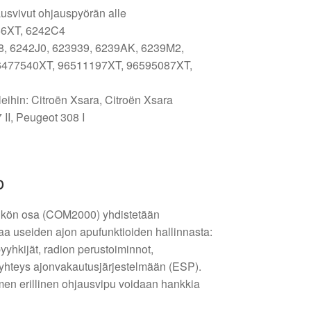
usvivut ohjauspyörän alle
56XT, 6242C4
8, 6242J0, 623939, 6239AK, 6239M2,
477540XT, 96511197XT, 96595087XT,
leihin: Citroën Xsara, Citroën Xsara
II, Peugeot 308 I
o
ikön osa (COM2000) yhdistetään
aa useiden ajon apufunktioiden hallinnasta:
yyhkijät, radion perustoiminnot,
 yhteys ajonvakautusjärjestelmään (ESP).
en erillinen ohjausvipu voidaan hankkia