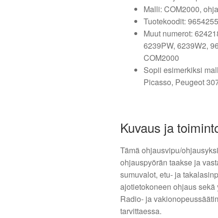
Malli: COM2000, ohja
Tuotekoodit: 965425
Muut numerot: 62421
6239PW, 6239W2, 96
COM2000
Sopii esimerkiksi mal
Picasso, Peugeot 307 
Kuvaus ja toimint
Tämä ohjausvipu/ohjausyks
ohjauspyörän taakse ja vast
sumuvalot, etu- ja takalasinp
ajotietokoneen ohjaus sekä
Radio- ja vakionopeussäätim
tarvittaessa.