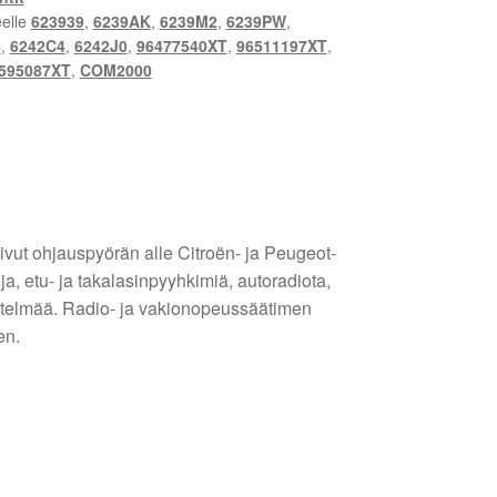
eelle
623939
,
6239AK
,
6239M2
,
6239PW
,
8
,
6242C4
,
6242J0
,
96477540XT
,
96511197XT
,
595087XT
,
COM2000
t ohjauspyörän alle Citroën- ja Peugeot-
a, etu- ja takalasinpyyhkimiä, autoradiota,
estelmää. Radio- ja vakionopeussäätimen
en.