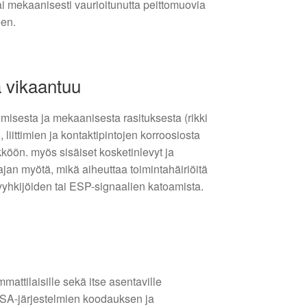
tai mekaanisesti vaurioitunutta peittomuovia
een.
 vikaantuu
umisesta ja mekaanisesta rasituksesta (rikki
 liittimien ja kontaktipintojen korroosiosta
köön. myös sisäiset kosketinlevyt ja
ajan myötä, mikä aiheuttaa toimintahäiriöitä
yyhkijöiden tai ESP-signaalien katoamista.
attilaisille sekä itse asentaville
t PSA-järjestelmien koodauksen ja