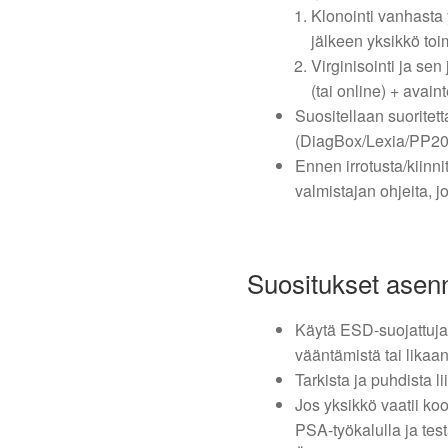
Klonointi vanhast
jälkeen yksikkö toim
Virginisointi ja se
(tai online) + avai
Suositellaan suoritet
(DiagBox/Lexia/PP200
Ennen irrotusta/kiinn
valmistajan ohjeita, jo
Suositukset ase
Käytä ESD-suojattuja 
vääntämistä tai likaa
Tarkista ja puhdista l
Jos yksikkö vaatii ko
PSA-työkalulla ja tes