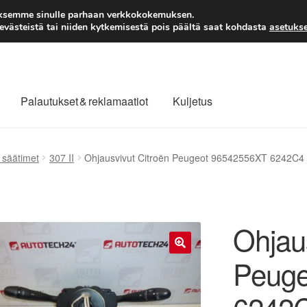
TOIMITUS alkaen 7 EUR
aksemme sinulle parhaan verkkokokemuksen.
västeistä tai niiden kytkemisestä pois päältä saat kohdasta
asetukse
Palautukset & reklamaatiot
Kuljetus
laajuinen toimitus
Maksut
Meistä
Ota yhteyttä
 säätimet
307 II
Ohjausvivut Citroën Peugeot 96542556XT 6242C4
äytäntö
Tilini
Valitukset
Ohjau
Peuge
🔍