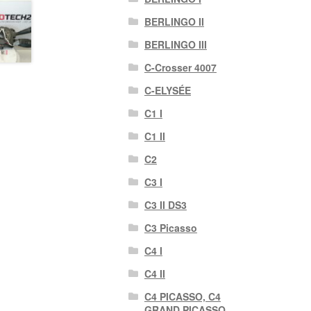
BERLINGO II
BERLINGO III
C-Crosser 4007
C-ELYSÉE
C1 I
C1 II
C2
C3 I
C3 II DS3
C3 Picasso
C4 I
C4 II
C4 PICASSO, C4
GRAND PICASSO