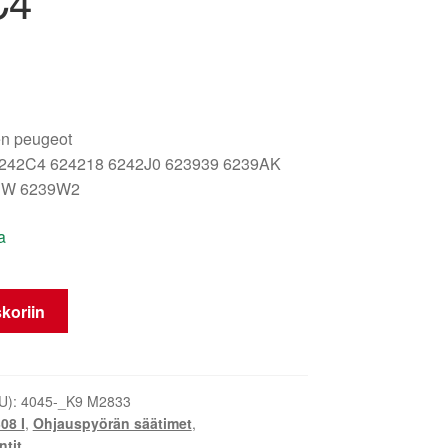
C4
oën peugeot
242C4 624218 6242J0 623939 6239AK
PW 6239W2
a
koriin
U):
4045-_K9 M2833
08 I
,
Ohjauspyörän säätimet
,
tit