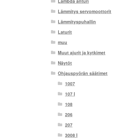
Lambda anturi
Lämmitys servomoottorit
Lämmityspuhallin
Laturit
muu
Muut ajurit ja kytkimet
Näytöt
Ohjauspyörän säätimet
1007
107 I
108
206
207
3008 I