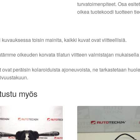
turvatoimenpiteet. Osa esite
oikea tuotekoodi tuotteen ti
i kuvauksessa toisin mainita, kaikki kuvat ovat viitteellisiä.
tämme oikeuden korvata tilatun viitteen valmistajan mukaisella k
 ovat peräisin kolaroiduista ajoneuvoista, ne tarkastetaan huo
ivuustakuun.
tustu myös