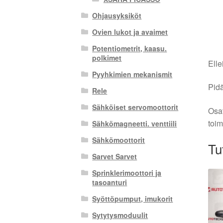
Ohjausyksiköt
Ovien lukot ja avaimet
Potentiometrit, kaasu.
polkimet
Elle
Pyyhkimien mekanismit
Pidä
Rele
Sähköiset servomoottorit
Osat
toim
Sähkömagneetti. venttiili
Sähkömoottorit
Tu
Sarvet Sarvet
Sprinklerimoottori ja
tasoanturi
Syöttöpumput, imukorit
Sytytysmoduulit