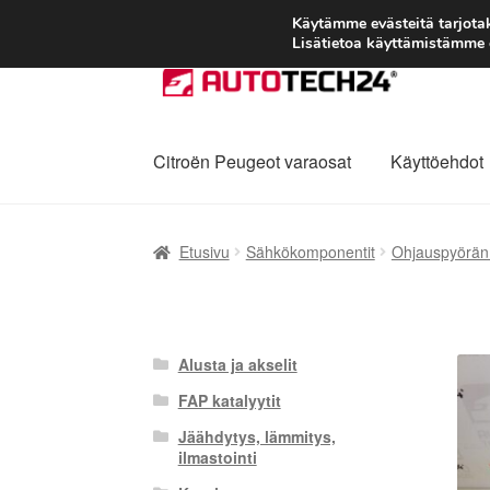
Käytämme evästeitä tarjot
Lisätietoa käyttämistämme e
Siirry
Siirry
navigointiin
sisältöön
Citroën Peugeot varaosat
Käyttöehdot
Etusivu
Kärry
Käyttöehdot
Kuljetus
Maailman
Etusivu
Sähkökomponentit
Ohjauspyörän
Reklamaatiomenettely
Tarkista
Tietosuojak
Alusta ja akselit
FAP katalyytit
Jäähdytys, lämmitys,
ilmastointi