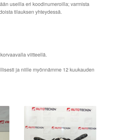
tään useilla eri koodinumeroilla; varmista
edoista tilauksen yhteydessä.
orvaavalla viitteellä.
lellisesti ja niille myönnämme 12 kuukauden