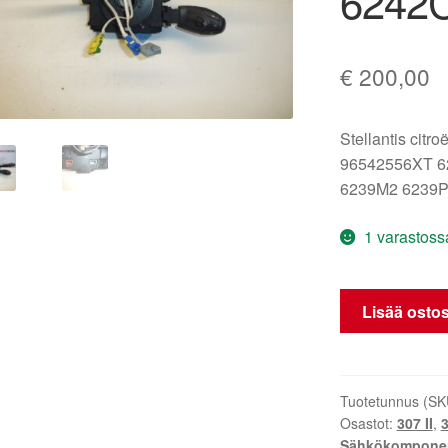
6242
€
200,00
Stellantis citr
96542556XT 6
6239M2 6239
1 varastoss
Ohjausvivut
Lisää ostos
Citroën
Peugeot
96542556XT
6242C4
Tuotetunnus (SK
Osastot:
307 II
,
3
määrä
Sähkökomponen