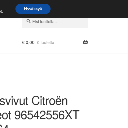
Hyväksyä
t
.
Etsi:
Haku
€
0,00
0 tuotetta
svivut Citroën
ot 96542556XT