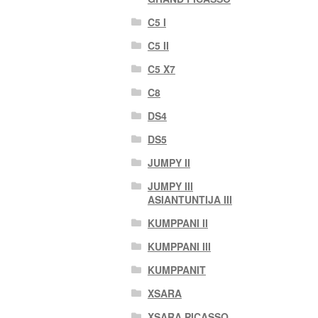
C5 I
C5 II
C5 X7
C8
DS4
DS5
JUMPY II
JUMPY III
ASIANTUNTIJA III
KUMPPANI II
KUMPPANI III
KUMPPANIT
XSARA
XSARA PICASSO