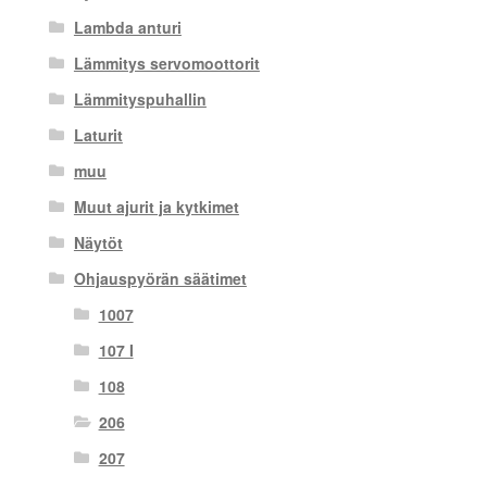
Lambda anturi
Lämmitys servomoottorit
Lämmityspuhallin
Laturit
muu
Muut ajurit ja kytkimet
Näytöt
Ohjauspyörän säätimet
1007
107 I
108
206
207