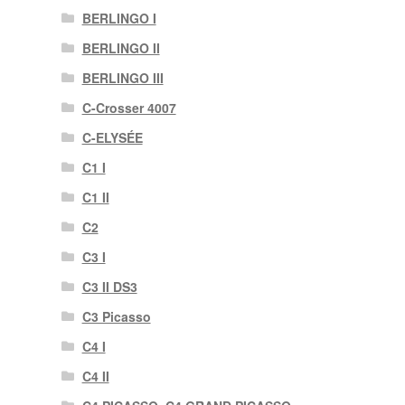
BERLINGO I
BERLINGO II
BERLINGO III
C-Crosser 4007
C-ELYSÉE
C1 I
C1 II
C2
C3 I
C3 II DS3
C3 Picasso
C4 I
C4 II