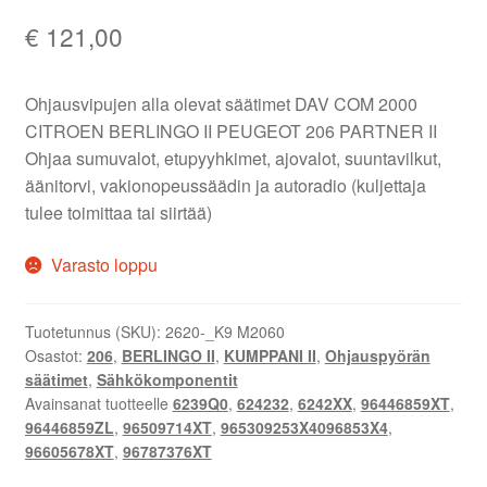
€
121,00
Ohjausvipujen alla olevat säätimet DAV COM 2000
CITROEN BERLINGO II PEUGEOT 206 PARTNER II
Ohjaa sumuvalot, etupyyhkimet, ajovalot, suuntavilkut,
äänitorvi, vakionopeussäädin ja autoradio (kuljettaja
tulee toimittaa tai siirtää)
Varasto loppu
Tuotetunnus (SKU):
2620-_K9 M2060
Osastot:
206
,
BERLINGO II
,
KUMPPANI II
,
Ohjauspyörän
säätimet
,
Sähkökomponentit
Avainsanat tuotteelle
6239Q0
,
624232
,
6242XX
,
96446859XT
,
96446859ZL
,
96509714XT
,
965309253X4096853X4
,
96605678XT
,
96787376XT