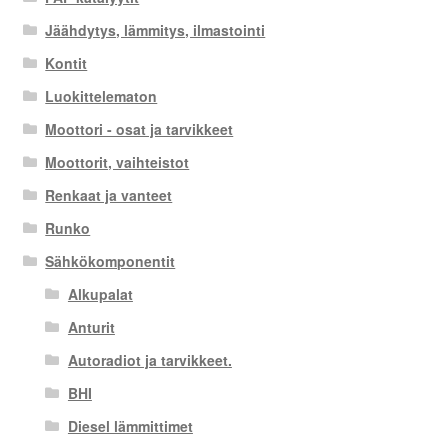
Jäähdytys, lämmitys, ilmastointi
Kontit
Luokittelematon
Moottori - osat ja tarvikkeet
Moottorit, vaihteistot
Renkaat ja vanteet
Runko
Sähkökomponentit
Alkupalat
Anturit
Autoradiot ja tarvikkeet.
BHI
Diesel lämmittimet