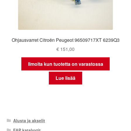
Ohjausvarret Citroën Peugeot 96509717XT 6239Q3
€
151,00
Ilmoita kun tuotetta on varastossa
Lue lisää
Alusta ja akselit
FAP katalyytit