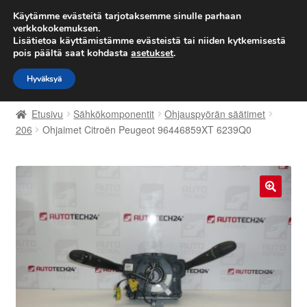
TOIMITUS alkaen 7 EUR
Käytämme evästeitä tarjotaksemme sinulle parhaan
verkkokokemuksen.
Lisätietoa käyttämistämme evästeistä tai niiden kytkemisestä
Siirry
Siirry
Valikko
pois päältä saat kohdasta
asetukset
.
navigointiin
sisältöön
Hyväksyä
Etusivu
Etusivu
Sähkökomponentit
Ohjauspyörän säätimet
Kärry
206
Ohjaimet Citroën Peugeot 96446859XT 6239Q0
Käyttöehdot
Kuljetus
🔍
Maailmanlaajuinen toimitus
Maksut
Meistä