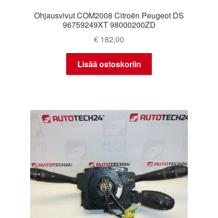
Ohjausvivut COM2008 Citroën Peugeot DS
96759249XT 98000200ZD
€
182,00
Lisää ostoskoriin