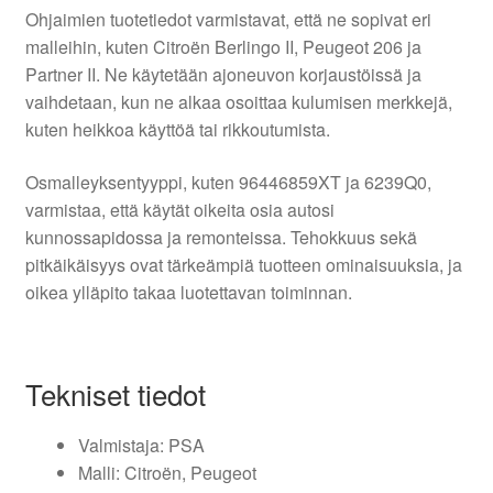
Ohjaimien tuotetiedot varmistavat, että ne sopivat eri
malleihin, kuten Citroën Berlingo II, Peugeot 206 ja
Partner II. Ne käytetään ajoneuvon korjaustöissä ja
vaihdetaan, kun ne alkaa osoittaa kulumisen merkkejä,
kuten heikkoa käyttöä tai rikkoutumista.
Osmalleyksentyyppi, kuten 96446859XT ja 6239Q0,
varmistaa, että käytät oikeita osia autosi
kunnossapidossa ja remonteissa. Tehokkuus sekä
pitkäikäisyys ovat tärkeämpiä tuotteen ominaisuuksia, ja
oikea ylläpito takaa luotettavan toiminnan.
Tekniset tiedot
Valmistaja: PSA
Malli: Citroën, Peugeot