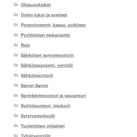
Ohjausyksiköt
Ovien lukot ja avaimet
Potentiometrit, kaasu. polkimet
Pyyhkimien mekanismit
Rele
Sähköiset servomoottorit
Sähkömagneetti. venttiili
Sähkömoottorit
Sarvet Sarvet
Sprinklerimoottori ja tasoanturi
Syöttöpumput, imukorit
Sytytysmoduulit
Tuulettimen ohjaimet
Tyhjiöventtiilit