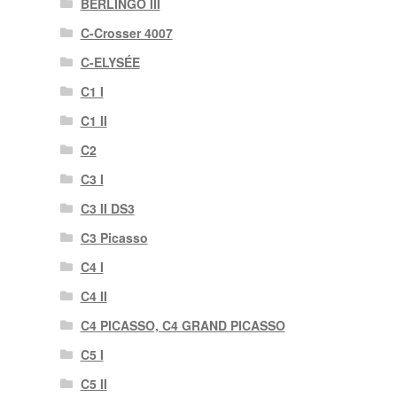
BERLINGO III
C-Crosser 4007
C-ELYSÉE
C1 I
C1 II
C2
C3 I
C3 II DS3
C3 Picasso
C4 I
C4 II
C4 PICASSO, C4 GRAND PICASSO
C5 I
C5 II