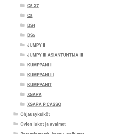
C5 X7
C8
DS4
DS5
JUMPY II
JUMPY III ASIANTUNTIJA III
KUMPPANI II
KUMPPANI III
KUMPPANIT
XSARA
XSARA PICASSO
Ohjausyksiköt
Ovien lukot ja avaimet
Potentiometrit, kaasu. polkimet