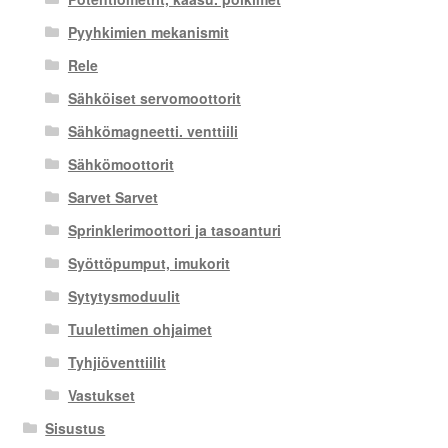
Pyyhkimien mekanismit
Rele
Sähköiset servomoottorit
Sähkömagneetti. venttiili
Sähkömoottorit
Sarvet Sarvet
Sprinklerimoottori ja tasoanturi
Syöttöpumput, imukorit
Sytytysmoduulit
Tuulettimen ohjaimet
Tyhjiöventtiilit
Vastukset
Sisustus