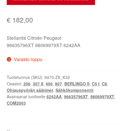
€
182,00
Stellantis Citroën Peugeot
96635796XT 98069979XT 6242AA
Varasto loppu
Tuotetunnus (SKU):
9470-Z8_K32
Osastot:
206
,
307 II
,
406
,
807
,
BERLINGO II
,
C5 I
,
C8
,
Ohjauspyörän säätimet
,
Sähkökomponentit
Avainsanat tuotteelle
6242AA
,
96635796XT
,
98069979XT
,
COM2003