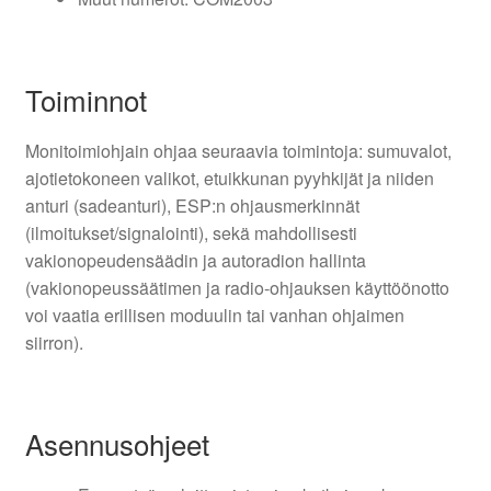
Toiminnot
Monitoimiohjain ohjaa seuraavia toimintoja: sumuvalot,
ajotietokoneen valikot, etuikkunan pyyhkijät ja niiden
anturi (sadeanturi), ESP:n ohjausmerkinnät
(ilmoitukset/signalointi), sekä mahdollisesti
vakionopeudensäädin ja autoradion hallinta
(vakionopeussäätimen ja radio-ohjauksen käyttöönotto
voi vaatia erillisen moduulin tai vanhan ohjaimen
siirron).
Asennusohjeet