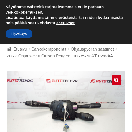
TOIMITUS alkaen 7 EUR
Käytämme evästeitä tarjotaksemme sinulle parhaan
verkkokokemuksen.
Lisätietoa käyttämistämme evästeistä tai niiden kytkemisestä
Siirry
Siirry
Valikko
pois päältä saat kohdasta
asetukset
.
navigointiin
sisältöön
Hyväksyä
Etusivu
Etusivu
Sähkökomponentit
Ohjauspyörän säätimet
Kärry
206
Ohjausvivut Citroën Peugeot 96635796XT 6242AA
Käyttöehdot
Kuljetus
🔍
Maailmanlaajuinen toimitus
Maksut
Meistä