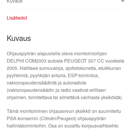
Kuvaus
Lisätiedot
Kuvaus
Ohjauspyörän alapuolella oleva monitoimiohjain
DELPHI COM2003 autosta PEUGEOT 307 CC vuodesta
2005. Hallitsee sumuvaloja, ajotietokonetta, etuikkunan
pyyhkimiä, pyyhkijän anturia, ESP-toimintoa,
vakionopeudensäädintä ja autoradiota
(vakionopeudensäädin ja radio vaativat erillisen
ohjaimen, toimitettava tai siirrettävä vanhasta yksiköstä).
Tämä monitoiminen ohjausvivun yksikkö on suunniteltu
PSA-konsernin (Citroën/Peugeot) ohjauspyörän
hallintatoimintoihin. Osa on suosittu korjausvaihtoehto