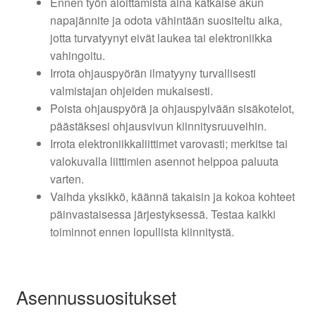
Ennen työn aloittamista aina katkaise akun
napajännite ja odota vähintään suositeltu aika,
jotta turvatyynyt eivät laukea tai elektroniikka
vahingoitu.
Irrota ohjauspyörän ilmatyyny turvallisesti
valmistajan ohjeiden mukaisesti.
Poista ohjauspyörä ja ohjauspylvään sisäkotelot,
päästäksesi ohjausvivun kiinnitysruuveihin.
Irrota elektroniikkaliittimet varovasti; merkitse tai
valokuvalla liittimien asennot helppoa paluuta
varten.
Vaihda yksikkö, käännä takaisin ja kokoa kohteet
päinvastaisessa järjestyksessä. Testaa kaikki
toiminnot ennen lopullista kiinnitystä.
Asennussuositukset