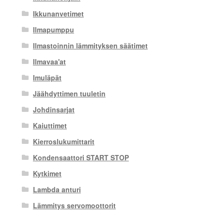
Ikkunanvetimet
Ilmapumppu
Ilmastoinnin lämmityksen säätimet
Ilmavaa'at
Imuläpät
Jäähdyttimen tuuletin
Johdinsarjat
Kaiuttimet
Kierroslukumittarit
Kondensaattori START STOP
Kytkimet
Lambda anturi
Lämmitys servomoottorit