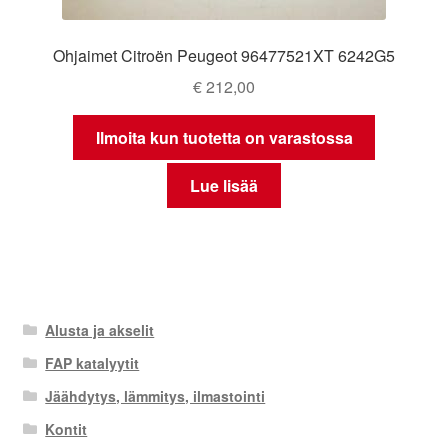
Ohjaimet Citroën Peugeot 96477521XT 6242G5
€
212,00
Ilmoita kun tuotetta on varastossa
Lue lisää
Alusta ja akselit
FAP katalyytit
Jäähdytys, lämmitys, ilmastointi
Kontit