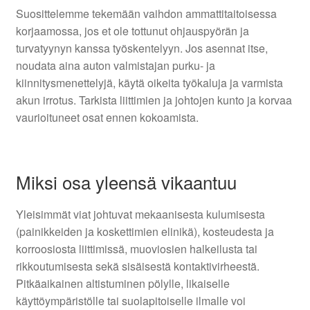
Suosittelemme tekemään vaihdon ammattitaitoisessa
korjaamossa, jos et ole tottunut ohjauspyörän ja
turvatyynyn kanssa työskentelyyn. Jos asennat itse,
noudata aina auton valmistajan purku- ja
kiinnitysmenettelyjä, käytä oikeita työkaluja ja varmista
akun irrotus. Tarkista liittimien ja johtojen kunto ja korvaa
vaurioituneet osat ennen kokoamista.
Miksi osa yleensä vikaantuu
Yleisimmät viat johtuvat mekaanisesta kulumisesta
(painikkeiden ja koskettimien elinikä), kosteudesta ja
korroosiosta liittimissä, muoviosien halkeilusta tai
rikkoutumisesta sekä sisäisestä kontaktivirheestä.
Pitkäaikainen altistuminen pölylle, likaiselle
käyttöympäristölle tai suolapitoiselle ilmalle voi