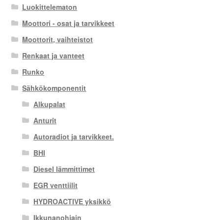
Luokittelematon
Moottori - osat ja tarvikkeet
Moottorit, vaihteistot
Renkaat ja vanteet
Runko
Sähkökomponentit
Alkupalat
Anturit
Autoradiot ja tarvikkeet.
BHI
Diesel lämmittimet
EGR venttiilit
HYDROACTIVE yksikkö
Ikkunanohjain