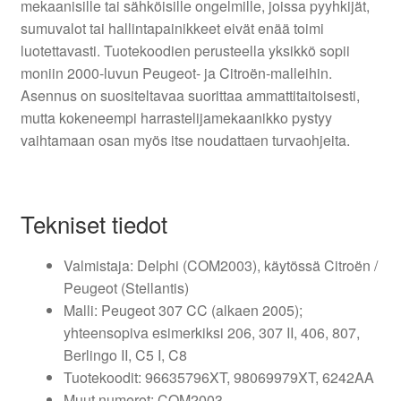
mekaanisille tai sähköisille ongelmille, joissa pyyhkijät,
sumuvalot tai hallintapainikkeet eivät enää toimi
luotettavasti. Tuotekoodien perusteella yksikkö sopii
moniin 2000-luvun Peugeot- ja Citroën-malleihin.
Asennus on suositeltavaa suorittaa ammattitaitoisesti,
mutta kokeneempi harrastelijamekaanikko pystyy
vaihtamaan osan myös itse noudattaen turvaohjeita.
Tekniset tiedot
Valmistaja: Delphi (COM2003), käytössä Citroën /
Peugeot (Stellantis)
Malli: Peugeot 307 CC (alkaen 2005);
yhteensopiva esimerkiksi 206, 307 II, 406, 807,
Berlingo II, C5 I, C8
Tuotekoodit: 96635796XT, 98069979XT, 6242AA
Muut numerot: COM2003