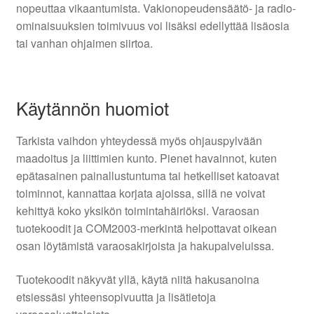
nopeuttaa vikaantumista. Vakionopeudensäätö- ja radio-
ominaisuuksien toimivuus voi lisäksi edellyttää lisäosia
tai vanhan ohjaimen siirtoa.
Käytännön huomiot
Tarkista vaihdon yhteydessä myös ohjauspylvään
maadoitus ja liittimien kunto. Pienet havainnot, kuten
epätasainen painallustuntuma tai hetkelliset katoavat
toiminnot, kannattaa korjata ajoissa, sillä ne voivat
kehittyä koko yksikön toimintahäiriöksi. Varaosan
tuotekoodit ja COM2003-merkintä helpottavat oikean
osan löytämistä varaosakirjoista ja hakupalveluissa.
Tuotekoodit näkyvät yllä, käytä niitä hakusanoina
etsiessäsi yhteensopivuutta ja lisätietoja