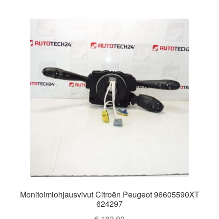
Monitoimiohjausvivut Citroën Peugeot 96605590XT
624297
€
182,00