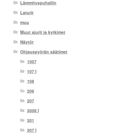
Lämmityspuhallin
Laturit
muu
Muut ajurit ja kytkimet
Näytöt
Ohjauspyörän säätimet
1007
107 I
108
206
207
3008 I
301
307 I