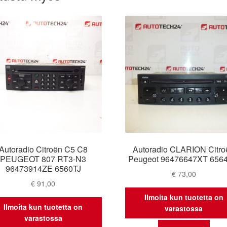
Autoradio Citroën C5 C8
Autoradio CLARION Citro
PEUGEOT 807 RT3-N3
Peugeot 96476647XT 656
96473914ZE 6560TJ
€
73,00
€
91,00
Ilmoita kun tuotetta on
Ilmoita kun tuotetta on
varastossa
varastossa