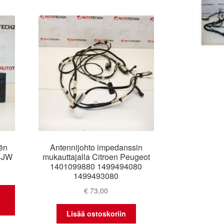
ën
Antennijohto impedanssin
4JW
mukauttajalla Citroen Peugeot
1401099880 1499494080
1499493080
€
73,00
Lisää ostoskoriin