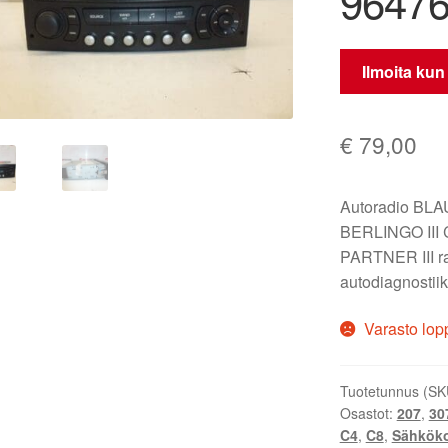
9647
Ilmoita kun
€
79,00
Autoradio BL
BERLINGO III
PARTNER III ra
autodiagnostiik
Varasto lop
Tuotetunnus (SK
Osastot:
207
,
307
C4
,
C8
,
Sähkök