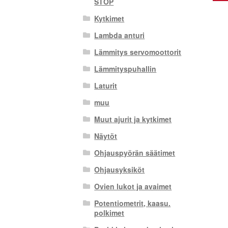
STOP
Kytkimet
Lambda anturi
Lämmitys servomoottorit
Lämmityspuhallin
Laturit
muu
Muut ajurit ja kytkimet
Näytöt
Ohjauspyörän säätimet
Ohjausyksiköt
Ovien lukot ja avaimet
Potentiometrit, kaasu.
polkimet