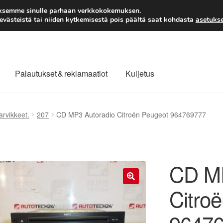
TOIMITUS alkaen 7 EUR
aksemme sinulle parhaan verkkokokemuksen.
västeistä tai niiden kytkemisestä pois päältä saat kohdasta
asetukse
Palautukset & reklamaatiot
Kuljetus
laajuinen toimitus
Maksut
Meistä
Ota yhteyttä
arvikkeet.
207
CD MP3 Autoradio Citroën Peugeot 964769777
äytäntö
Tilini
Valitukset
CD MP
Citro
🔍