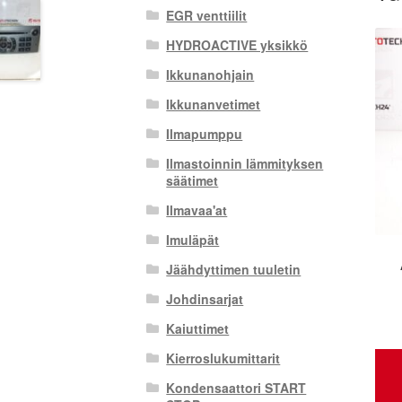
EGR venttiilit
HYDROACTIVE yksikkö
Ikkunanohjain
Ikkunanvetimet
Ilmapumppu
Ilmastoinnin lämmityksen
säätimet
Ilmavaa'at
Imuläpät
Jäähdyttimen tuuletin
Johdinsarjat
Kaiuttimet
Kierroslukumittarit
Kondensaattori START