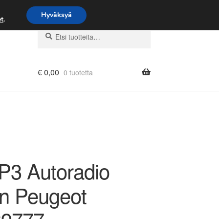
Hyväksyä
t
.
Etsi:
Haku
€
0,00
0 tuotetta
3 Autoradio
ën Peugeot