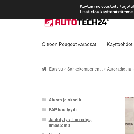
Käytämme evästeitä tarjot
Lisätietoa käyttämistämme e
Siirry
Siirry
navigointiin
sisältöön
Citroën Peugeot varaosat
Käyttöehdot
Etusivu
Kärry
Käyttöehdot
Kuljetus
Maailman
Etusivu
Sähkökomponentit
Autoradiot ja t
Reklamaatiomenettely
Tarkista
Tietosuojak
Alusta ja akselit
FAP katalyytit
Jäähdytys, lämmitys,
ilmastointi