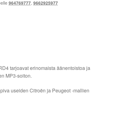
eelle
964769777
,
9662925977
 tarjoavat erinomaista äänentoistoa ja
ten MP3-soiton.
piva useiden Citroën ja Peugeot -mallien