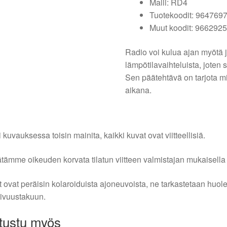
Malli: RD4
Tuotekoodit: 964769
Muut koodit: 966292
Radio voi kulua ajan myötä j
lämpötilavaihteluista, joten 
Sen päätehtävä on tarjota mi
aikana.
i kuvauksessa toisin mainita, kaikki kuvat ovat viitteellisiä.
tämme oikeuden korvata tilatun viitteen valmistajan mukaisella k
 ovat peräisin kolaroiduista ajoneuvoista, ne tarkastetaan huo
ivuustakuun.
tustu myös