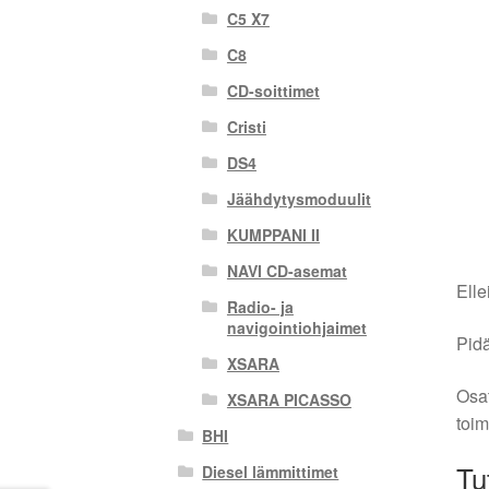
C5 X7
C8
CD-soittimet
Cristi
DS4
Jäähdytysmoduulit
KUMPPANI II
NAVI CD-asemat
Elle
Radio- ja
navigointiohjaimet
Pidä
XSARA
Osat
XSARA PICASSO
toim
BHI
Tu
Diesel lämmittimet