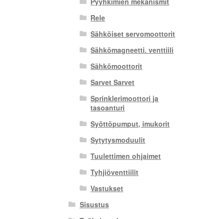
Pyyhkimien mekanismit
Rele
Sähköiset servomoottorit
Sähkömagneetti. venttiili
Sähkömoottorit
Sarvet Sarvet
Sprinklerimoottori ja
tasoanturi
Syöttöpumput, imukorit
Sytytysmoduulit
Tuulettimen ohjaimet
Tyhjiöventtiilit
Vastukset
Sisustus