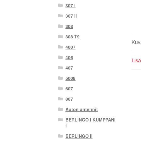
307 I
307 II
308
308 T9
Kuv
4007
406
Lisä
407
5008
607
807
Auton antennit
BERLINGO I KUMPPANI
I
BERLINGO II