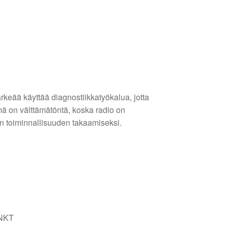
keää käyttää diagnostiikkatyökalua, jotta
mä on välttämätöntä, koska radio on
n toiminnallisuuden takaamiseksi.
UNKT