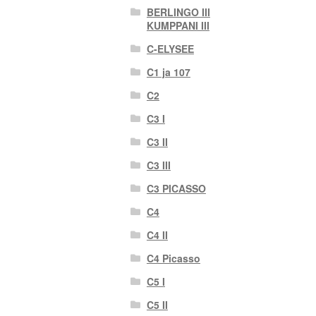
BERLINGO III
KUMPPANI III
C-ELYSEE
C1 ja 107
C2
C3 I
C3 II
C3 III
C3 PICASSO
C4
C4 II
C4 Picasso
C5 I
C5 II