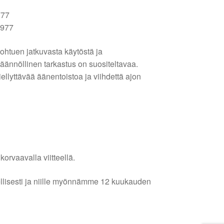
777
5977
ohtuen jatkuvasta käytöstä ja
säännöllinen tarkastus on suositeltavaa.
ellyttävää äänentoistoa ja viihdettä ajon
orvaavalla viitteellä.
lellisesti ja niille myönnämme 12 kuukauden