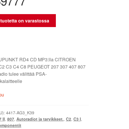
69777
 tuotetta on varastossa
AUPUNKT RD4 CD MP3:lla CITROEN
 C2 C3 C4 C8 PEUGEOT 207 307 407 807
dio tulee välittää PSA-
kalaitteelle
pu
U):
4417-AG3_K39
 II
,
807
,
Autoradiot ja tarvikkeet.
,
C2
,
C3 I
,
omponentit