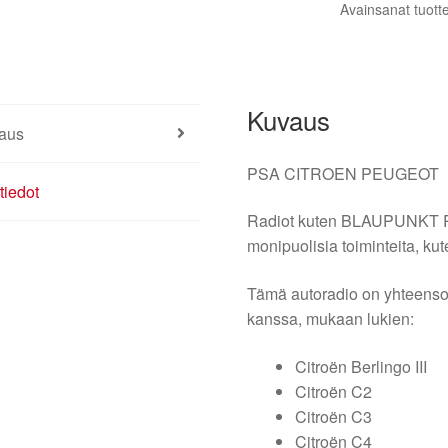
Avainsanat tuott
Kuvaus
aus
PSA CITROEN PEUGEOT
tiedot
Radiot kuten BLAUPUNKT RD4
monipuolisia toiminteita, ku
Tämä autoradio on yhteenso
kanssa, mukaan lukien:
Citroën Berlingo III
Citroën C2
Citroën C3
Citroën C4