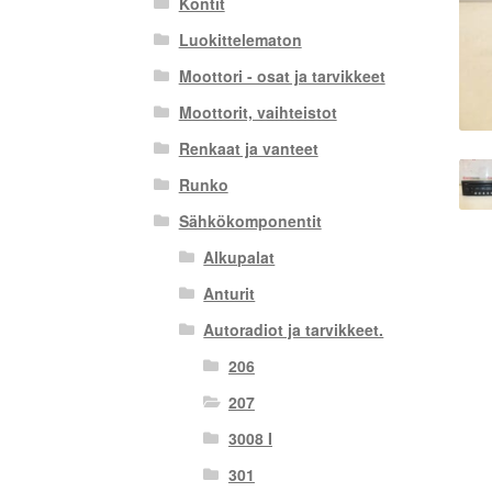
Kontit
Luokittelematon
Moottori - osat ja tarvikkeet
Moottorit, vaihteistot
Renkaat ja vanteet
Runko
Sähkökomponentit
Alkupalat
Anturit
Autoradiot ja tarvikkeet.
206
207
3008 I
301