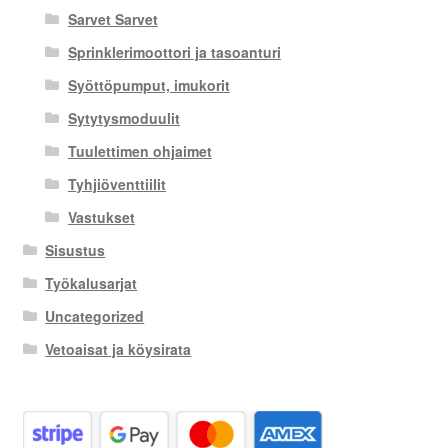
Sarvet Sarvet
Sprinklerimoottori ja tasoanturi
Syöttöpumput, imukorit
Sytytysmoduulit
Tuulettimen ohjaimet
Tyhjiöventtiilit
Vastukset
Sisustus
Työkalusarjat
Uncategorized
Vetoaisat ja köysirata