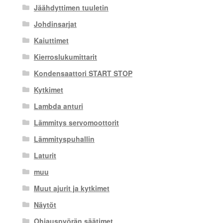
Jäähdyttimen tuuletin
Johdinsarjat
Kaiuttimet
Kierroslukumittarit
Kondensaattori START STOP
Kytkimet
Lambda anturi
Lämmitys servomoottorit
Lämmityspuhallin
Laturit
muu
Muut ajurit ja kytkimet
Näytöt
Ohjauspyörän säätimet