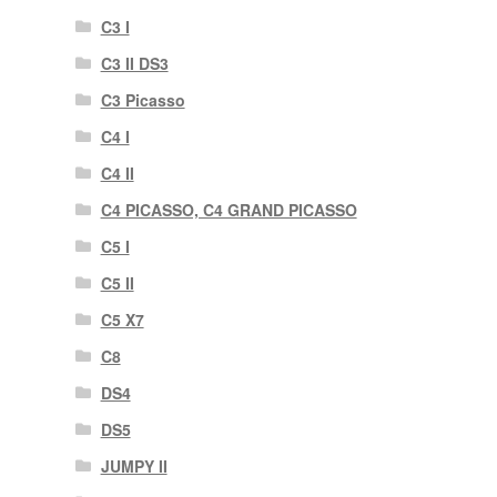
C3 I
C3 II DS3
C3 Picasso
C4 I
C4 II
C4 PICASSO, C4 GRAND PICASSO
C5 I
C5 II
C5 X7
C8
DS4
DS5
JUMPY II