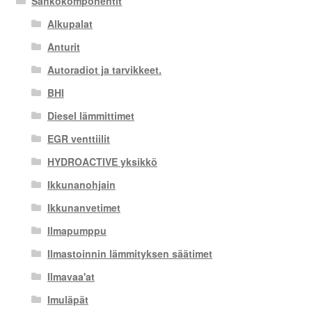
Sähkökomponentit
Alkupalat
Anturit
Autoradiot ja tarvikkeet.
BHI
Diesel lämmittimet
EGR venttiilit
HYDROACTIVE yksikkö
Ikkunanohjain
Ikkunanvetimet
Ilmapumppu
Ilmastoinnin lämmityksen säätimet
Ilmavaa'at
Imuläpät