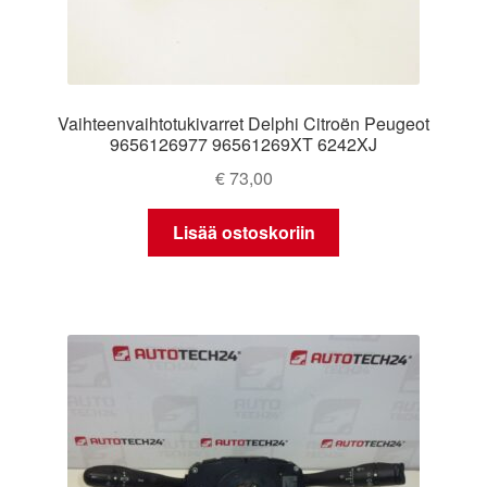
Vaihteenvaihtotukivarret Delphi Citroën Peugeot
9656126977 96561269XT 6242XJ
€
73,00
Lisää ostoskoriin