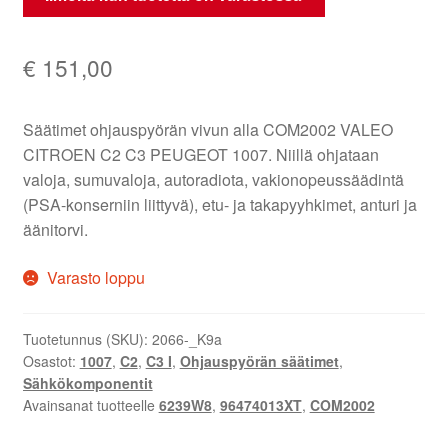
€
151,00
Säätimet ohjauspyörän vivun alla COM2002 VALEO
CITROEN C2 C3 PEUGEOT 1007. Niillä ohjataan
valoja, sumuvaloja, autoradiota, vakionopeussäädintä
(PSA-konserniin liittyvä), etu- ja takapyyhkimet, anturi ja
äänitorvi.
Varasto loppu
Tuotetunnus (SKU):
2066-_K9a
Osastot:
1007
,
C2
,
C3 I
,
Ohjauspyörän säätimet
,
Sähkökomponentit
Avainsanat tuotteelle
6239W8
,
96474013XT
,
COM2002