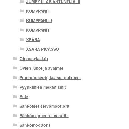
JUMPY III ASIANTUNTIJA III
KUMPPANI II
KUMPPANI III
KUMPPANIT
XSARA
XSARA PICASSO
Ohjausyksiköt
Ovien lukot ja avaimet
Potentiometrit, kaasu. polkimet
Pyyhkimien mekanismit
Rele
Sähköiset servomoottorit
Sähkömagneetti. venttiili
Sähkömoottorit