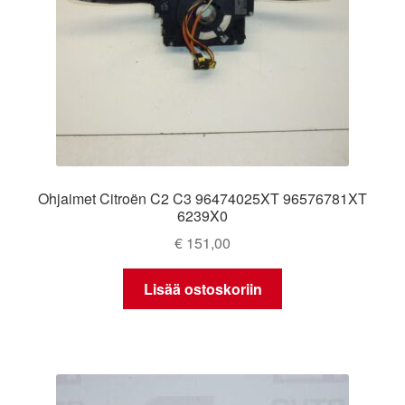
Ohjaimet Citroën C2 C3 96474025XT 96576781XT
6239X0
€
151,00
Lisää ostoskoriin