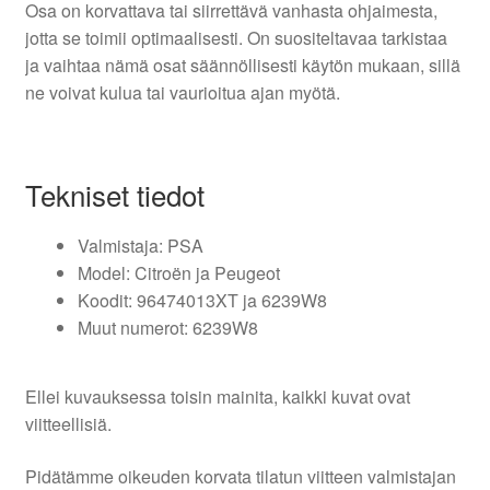
Osa on korvattava tai siirrettävä vanhasta ohjaimesta,
jotta se toimii optimaalisesti. On suositeltavaa tarkistaa
ja vaihtaa nämä osat säännöllisesti käytön mukaan, sillä
ne voivat kulua tai vaurioitua ajan myötä.
Tekniset tiedot
Valmistaja: PSA
Model: Citroën ja Peugeot
Koodit: 96474013XT ja 6239W8
Muut numerot: 6239W8
Ellei kuvauksessa toisin mainita, kaikki kuvat ovat
viitteellisiä.
Pidätämme oikeuden korvata tilatun viitteen valmistajan