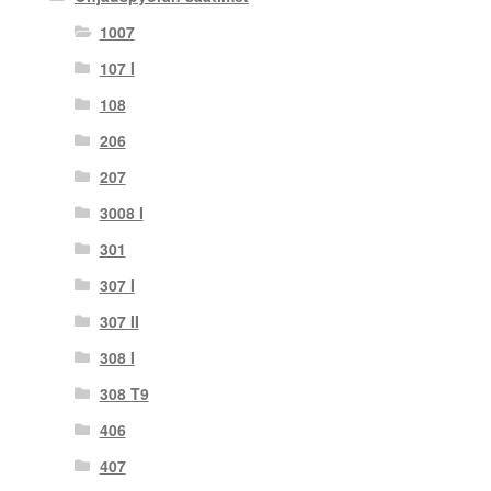
1007
107 I
108
206
207
3008 I
301
307 I
307 II
308 I
308 T9
406
407