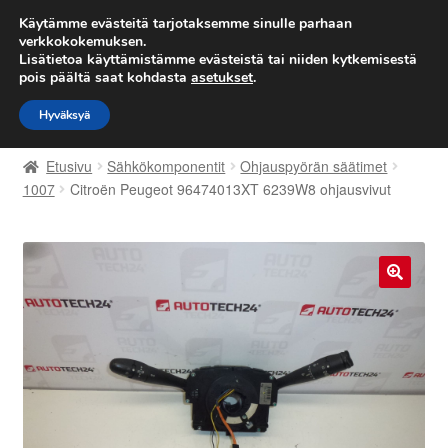
TOIMITUS alkaen 7 EUR
Käytämme evästeitä tarjotaksemme sinulle parhaan
verkkokokemuksen.
Lisätietoa käyttämistämme evästeistä tai niiden kytkemisestä
Siirry
Siirry
Valikko
pois päältä saat kohdasta
asetukset
.
navigointiin
sisältöön
Hyväksyä
Etusivu
Etusivu
Sähkökomponentit
Ohjauspyörän säätimet
Kärry
1007
Citroën Peugeot 96474013XT 6239W8 ohjausvivut
Käyttöehdot
Kuljetus
🔍
Maailmanlaajuinen toimitus
Maksut
Meistä