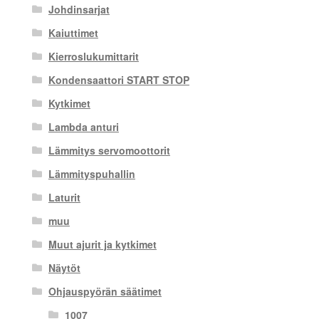
Johdinsarjat
Kaiuttimet
Kierroslukumittarit
Kondensaattori START STOP
Kytkimet
Lambda anturi
Lämmitys servomoottorit
Lämmityspuhallin
Laturit
muu
Muut ajurit ja kytkimet
Näytöt
Ohjauspyörän säätimet
1007