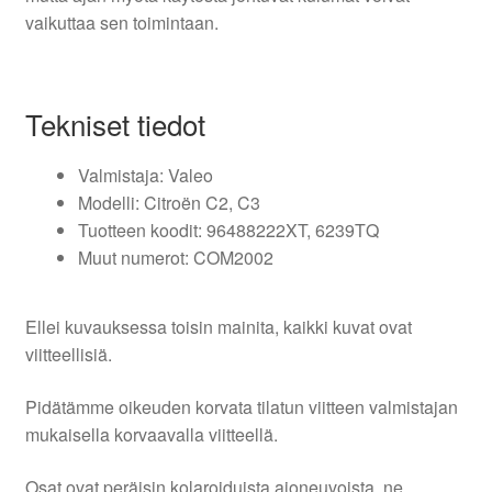
vaikuttaa sen toimintaan.
Tekniset tiedot
Valmistaja: Valeo
Modelli: Citroën C2, C3
Tuotteen koodit: 96488222XT, 6239TQ
Muut numerot: COM2002
Ellei kuvauksessa toisin mainita, kaikki kuvat ovat
viitteellisiä.
Pidätämme oikeuden korvata tilatun viitteen valmistajan
mukaisella korvaavalla viitteellä.
Osat ovat peräisin kolaroiduista ajoneuvoista, ne