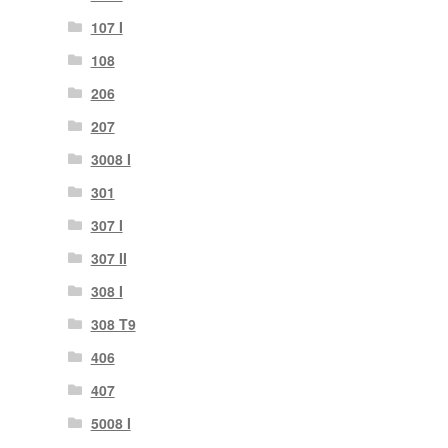
107 I
108
206
207
3008 I
301
307 I
307 II
308 I
308 T9
406
407
5008 I