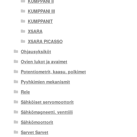
KUMPPANI II
KUMPPANI III
KUMPPANIT
XSARA
XSARA PICASSO
Ohjausyksiköt
Ovien lukot ja avaimet
Potentiometrit, kaasu. polkimet
Pyyhkimien mekanismit
Rele
Sähköiset servomoottorit
Sähkömagneetti. venttiili
Sähkömoottorit
Sarvet Sarvet