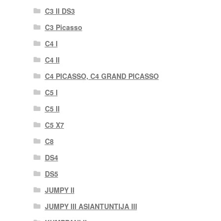
C3 II DS3
C3 Picasso
C4 I
C4 II
C4 PICASSO, C4 GRAND PICASSO
C5 I
C5 II
C5 X7
C8
DS4
DS5
JUMPY II
JUMPY III ASIANTUNTIJA III