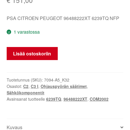
PSA CITROEN PEUGEOT 96488222XT 6239TQ NFP
1 varastossa
Ohjaimet
Lisää ostoskoriin
Citroën
C2
C3
96488222XT
Tuotetunnus (SKU):
7094-A5_K32
Osastot:
C2
,
C3 I
,
Ohjauspyörän säätimet
,
6239TQ
Sähkökomponentit
määrä
Avainsanat tuotteelle
6239TQ
,
96488222XT
,
COM2002
Kuvaus