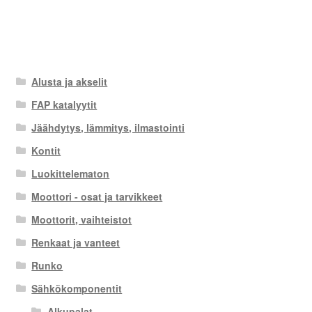
Alusta ja akselit
FAP katalyytit
Jäähdytys, lämmitys, ilmastointi
Kontit
Luokittelematon
Moottori - osat ja tarvikkeet
Moottorit, vaihteistot
Renkaat ja vanteet
Runko
Sähkökomponentit
Alkupalat