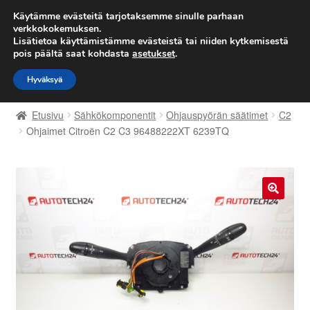
TOIMITUS alkaen 7 EUR
Käytämme evästeitä tarjotaksemme sinulle parhaan
verkkokokemuksen.
Lisätietoa käyttämistämme evästeistä tai niiden kytkemisestä
Siirry
Siirry
Valikko
pois päältä saat kohdasta
asetukset
.
navigointiin
sisältöön
Hyväksyä
Etusivu
Etusivu
Sähkökomponentit
Ohjauspyörän säätimet
C2
Kärry
Ohjaimet Citroën C2 C3 96488222XT 6239TQ
Käyttöehdot
Kuljetus
🔍
Maailmanlaajuinen toimitus
Maksut
Meistä