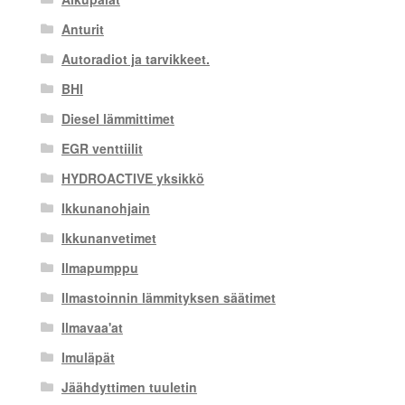
Anturit
Autoradiot ja tarvikkeet.
BHI
Diesel lämmittimet
EGR venttiilit
HYDROACTIVE yksikkö
Ikkunanohjain
Ikkunanvetimet
Ilmapumppu
Ilmastoinnin lämmityksen säätimet
Ilmavaa'at
Imuläpät
Jäähdyttimen tuuletin