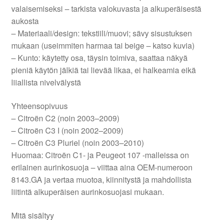
valaisemiseksi – tarkista valokuvasta ja alkuperäisestä
aukosta
– Materiaali/design: tekstiili/muovi; sävy sisustuksen
mukaan (useimmiten harmaa tai beige – katso kuvia)
– Kunto: käytetty osa, täysin toimiva, saattaa näkyä
pieniä käytön jälkiä tai lievää likaa, ei halkeamia eikä
liiallista nivelvälystä
Yhteensopivuus
– Citroën C2 (noin 2003–2009)
– Citroën C3 I (noin 2002–2009)
– Citroën C3 Pluriel (noin 2003–2010)
Huomaa: Citroën C1- ja Peugeot 107 -malleissa on
erilainen aurinkosuoja – viittaa aina OEM-numeroon
8143.GA ja vertaa muotoa, kiinnitystä ja mahdollista
liitintä alkuperäisen aurinkosuojasi mukaan.
Mitä sisältyy