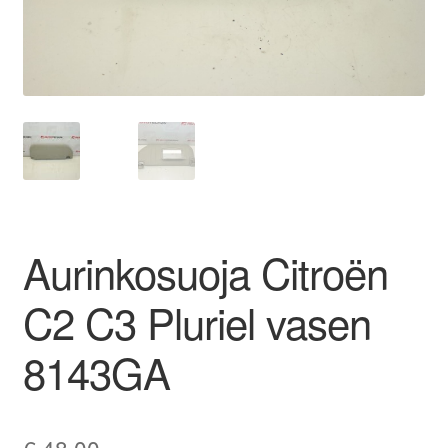
Ota yhteyttä
Reklamaatiomenettely
Tarkista
Tietosuojakäytäntö
Aurinkosuoja Citroën
Tilini
C2 C3 Pluriel vasen
Valitukset
8143GA
€
48,00