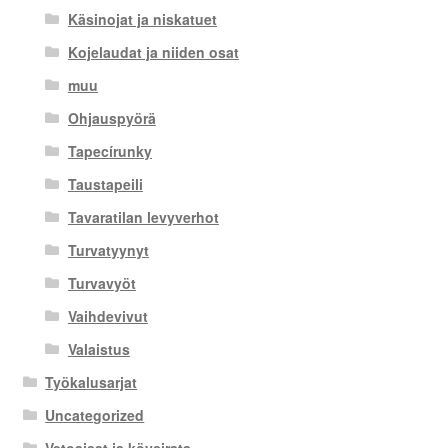
Käsinojat ja niskatuet
Kojelaudat ja niiden osat
muu
Ohjauspyörä
Tapecírunky
Taustapeili
Tavaratilan levyverhot
Turvatyynyt
Turvavyöt
Vaihdevivut
Valaistus
Työkalusarjat
Uncategorized
Vetoaisat ja köysirata