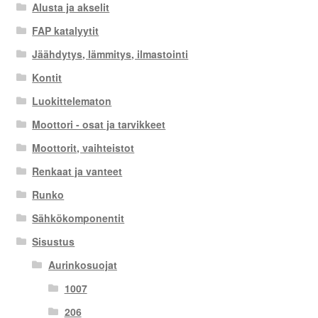
Alusta ja akselit
FAP katalyytit
Jäähdytys, lämmitys, ilmastointi
Kontit
Luokittelematon
Moottori - osat ja tarvikkeet
Moottorit, vaihteistot
Renkaat ja vanteet
Runko
Sähkökomponentit
Sisustus
Aurinkosuojat
1007
206