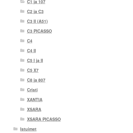
C1 ja 107
C2 ja C3
C3 II (A51)
C3 PICASSO
C4
C4 II
C5 I ja II
C5 X7
C8 ja 807
Cristi
XANTIA
XSARA
XSARA PICASSO
Istuimet