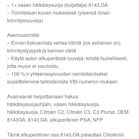
– 1× vasen häikäisysuoja (kuljettaja) 8143.GA
– Toimitetaan kuvan mukaisesti (yleensä ilman
kiinnitysruuveja)
Asennusvinkki
– Ennen kokoamista vertaa liitintä (jos sellainen on),
kiinnitystyyppiä ja kannen väriä
– Käytä auton alkuperäisiä ruuveja; kiristä huolellisesti,
jotta muovi ei vaurioidu
– 100 %:n yhteensopivuuden varmistamiseksi
suosittelemme tarkistamista VIN-numeron mukaan
Avainsanat helpottamaan hakua
häikäisysuojaohjain, vasen häikäisysuoja,
häikäisysuoja, Citroën C2, Citroën C3, C3 Pluriel, OEM
8143GA, 8143.GA, alkuperäinen PSA, NFP
Tämä alkuperäinen osa 8143.GA palauttaa Citroënisi