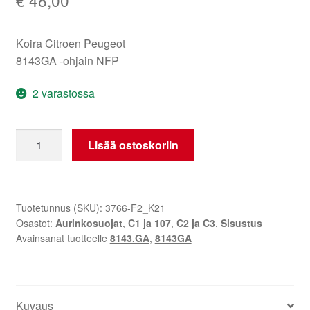
Koira Citroen Peugeot
8143GA -ohjain NFP
2 varastossa
Aurinkosuoja
Lisää ostoskoriin
Citroën
C2
C3
Pluriel
Tuotetunnus (SKU):
3766-F2_K21
Osastot:
Aurinkosuojat
,
C1 ja 107
,
C2 ja C3
,
Sisustus
vasen
Avainsanat tuotteelle
8143.GA
,
8143GA
8143GA
määrä
Kuvaus