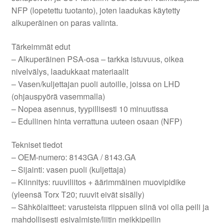
NFP (lopetettu tuotanto), joten laadukas käytetty
alkuperäinen on paras valinta.
Tärkeimmät edut
– Alkuperäinen PSA-osa – tarkka istuvuus, oikea
nivelvälys, laadukkaat materiaalit
– Vasen/kuljettajan puoli autoille, joissa on LHD
(ohjauspyörä vasemmalla)
– Nopea asennus, tyypillisesti 10 minuutissa
– Edullinen hinta verrattuna uuteen osaan (NFP)
Tekniset tiedot
– OEM-numero: 8143GA / 8143.GA
– Sijainti: vasen puoli (kuljettaja)
– Kiinnitys: ruuviliitos + äärimmäinen muovipidike
(yleensä Torx T20; ruuvit eivät sisälly)
– Sähkölaitteet: varusteista riippuen siinä voi olla peili ja
mahdollisesti esivalmiste/liitin meikkipeilin