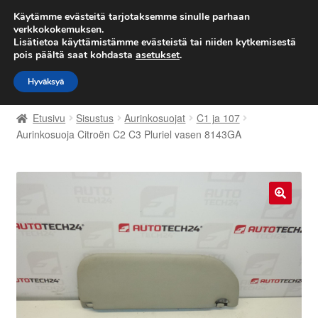
TOIMITUS alkaen 7 EUR
Käytämme evästeitä tarjotaksemme sinulle parhaan
verkkokokemuksen.
Lisätietoa käyttämistämme evästeistä tai niiden kytkemisestä
Siirry
Siirry
Valikko
pois päältä saat kohdasta
asetukset
.
navigointiin
sisältöön
Hyväksyä
Etusivu
Etusivu
Sisustus
Aurinkosuojat
C1 ja 107
Kärry
Aurinkosuoja Citroën C2 C3 Pluriel vasen 8143GA
Käyttöehdot
Kuljetus
🔍
Maailmanlaajuinen toimitus
Maksut
Meistä