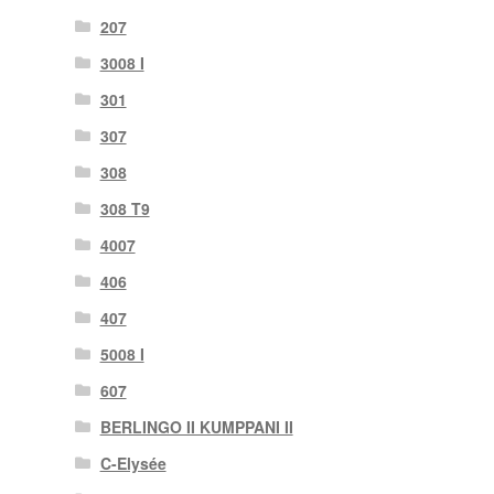
207
3008 I
301
307
308
308 T9
4007
406
407
5008 I
607
BERLINGO II KUMPPANI II
C-Elysée