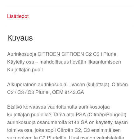
Lisätiedot
Kuvaus
Aurinkosuoja CITROEN CITROEN C2 C3 i Pluriel
Käytetty osa – mahdollisuus lievään likaantumiseen
Kuljettajan puoli
Alkuperäinen aurinkosuoja – vasen (kuljettaja), Citroën
C2 / C3 / C3 Pluriel, OEM 8143.GA
Etsitkö korvaavaa vaurioitunutta aurinkosuojaa
kuljettajan puolella? Tämä aito PSA (Citroën/Peugeot)
aurinkosuoja osanumerolla 8143.GA on käytetty, täysin
toimiva osa, joka sopii Citroën C2, C3 ensimmäisen
sukupolven ja C3 Plurieliin. Uusi osa on valmistajalta