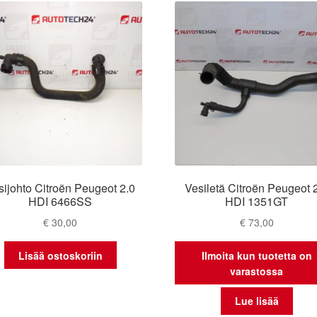
sijohto Citroën Peugeot 2.0
Vesiletä Citroën Peugeot 
HDI 6466SS
HDI 1351GT
€
30,00
€
73,00
Lisää ostoskoriin
Ilmoita kun tuotetta on
varastossa
Lue lisää