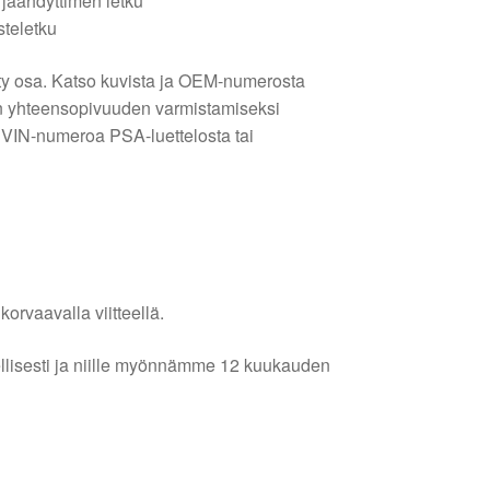
äähdyttimen letku
teletku
y osa. Katso kuvista ja OEM-numerosta
:n yhteensopivuuden varmistamiseksi
 VIN-numeroa PSA-luettelosta tai
.
orvaavalla viitteellä.
lellisesti ja niille myönnämme 12 kuukauden