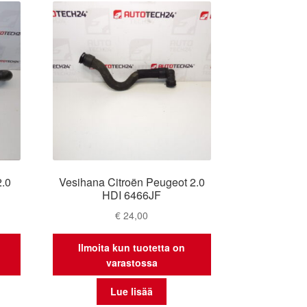
2.0
Vesihana Citroën Peugeot 2.0
HDI 6466JF
€
24,00
Ilmoita kun tuotetta on
varastossa
Lue lisää