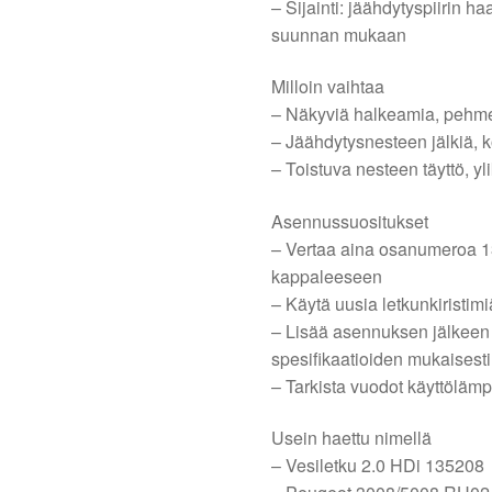
– Sijainti: jäähdytyspiirin h
suunnan mukaan
Milloin vaihtaa
– Näkyviä halkeamia, pehmen
– Jäähdytysnesteen jälkiä, k
– Toistuva nesteen täyttö, 
Asennussuositukset
– Vertaa aina osanumeroa 1
kappaleeseen
– Käytä uusia letkunkiristimiä
– Lisää asennuksen jälkeen
spesifikaatioiden mukaisesti
– Tarkista vuodot käyttölämp
Usein haettu nimellä
– Vesiletku 2.0 HDi 135208