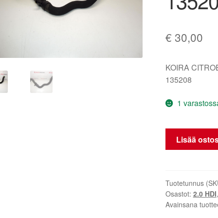
1352
€
30,00
KOIRA CITR
135208
1 varastoss
Vesiletku
Lisää ostos
Citroën
Peugeot
2.0
HDI
Tuotetunnus (SK
Osastot:
2.0 HDI
135208
Avainsana tuotte
määrä