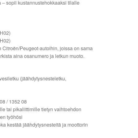
a – sopii kustannustehokkaaksi tilalle
RH02)
RH02)
 Citroën/Peugeot-autoihin, joissa on sama
tarkista aina osanumero ja letkun muoto.
 vesiletku (jäähdytysnesteletku,
08 / 1352 08
le tai pikaliittimille tietyn vaihtoehdon
en työhösi
joka kestää jäähdytysnesteitä ja moottorin