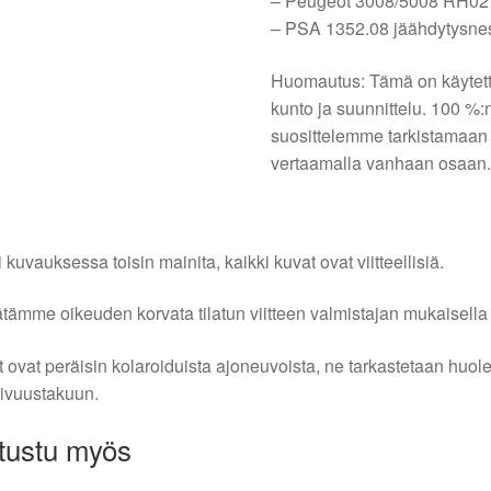
– Peugeot 3008/5008 RH02 j
– PSA 1352.08 jäähdytysnes
Huomautus: Tämä on käytett
kunto ja suunnittelu. 100 %
suosittelemme tarkistamaan
vertaamalla vanhaan osaan
i kuvauksessa toisin mainita, kaikki kuvat ovat viitteellisiä.
tämme oikeuden korvata tilatun viitteen valmistajan mukaisella k
 ovat peräisin kolaroiduista ajoneuvoista, ne tarkastetaan huo
ivuustakuun.
tustu myös