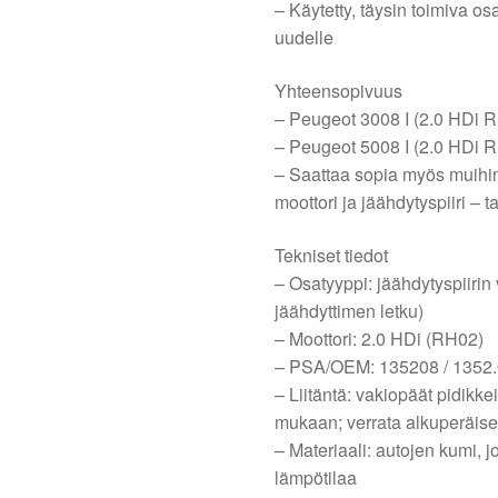
– Käytetty, täysin toimiva os
uudelle
Yhteensopivuus
– Peugeot 3008 I (2.0 HDi 
– Peugeot 5008 I (2.0 HDi 
– Saattaa sopia myös muihin
moottori ja jäähdytyspiiri – 
Tekniset tiedot
– Osatyyppi: jäähdytyspiirin
jäähdyttimen letku)
– Moottori: 2.0 HDi (RH02)
– PSA/OEM: 135208 / 1352.
– Liitäntä: vakiopäät pidikkeil
mukaan; verrata alkuperäise
– Materiaali: autojen kumi, 
lämpötilaa