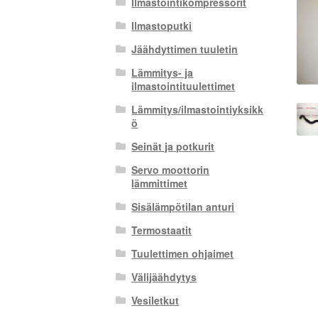
Ilmastointikompressorit
Ilmastoputki
Jäähdyttimen tuuletin
Lämmitys- ja
ilmastointituulettimet
Lämmitys/ilmastointiyksikk
ö
Seinät ja potkurit
Servo moottorin
lämmittimet
Sisälämpötilan anturi
Termostaatit
Tuulettimen ohjaimet
Välijäähdytys
Vesiletkut