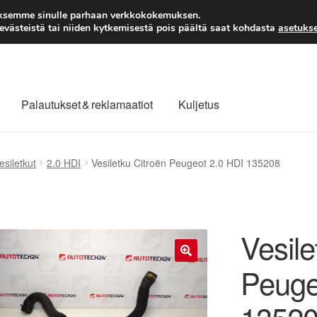
TOIMITUS alkaen 7 EUR
aksemme sinulle parhaan verkkokokemuksen.
västeistä tai niiden kytkemisestä pois päältä saat kohdasta
asetukse
Palautukset & reklamaatiot
Kuljetus
laajuinen toimitus
Maksut
Meistä
Ota yhteyttä
esiletkut
2.0 HDI
Vesiletku Citroën Peugeot 2.0 HDI 135208
äytäntö
Tilini
Valitukset
Vesile
Peuge
🔍