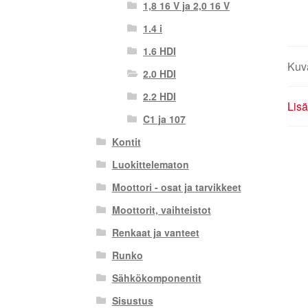
1,8 16 V ja 2,0 16 V
1.4 i
1.6 HDI
Kuv
2.0 HDI
2.2 HDI
Lisä
C1 ja 107
Kontit
Luokittelematon
Moottori - osat ja tarvikkeet
Moottorit, vaihteistot
Renkaat ja vanteet
Runko
Sähkökomponentit
Sisustus