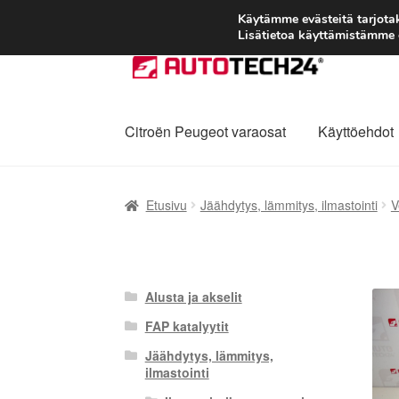
Käytämme evästeitä tarjot
Lisätietoa käyttämistämme e
Siirry
Siirry
navigointiin
sisältöön
Citroën Peugeot varaosat
Käyttöehdot
Etusivu
Kärry
Käyttöehdot
Kuljetus
Maailman
Etusivu
Jäähdytys, lämmitys, ilmastointi
V
Reklamaatiomenettely
Tarkista
Tietosuojak
Alusta ja akselit
FAP katalyytit
Jäähdytys, lämmitys,
ilmastointi