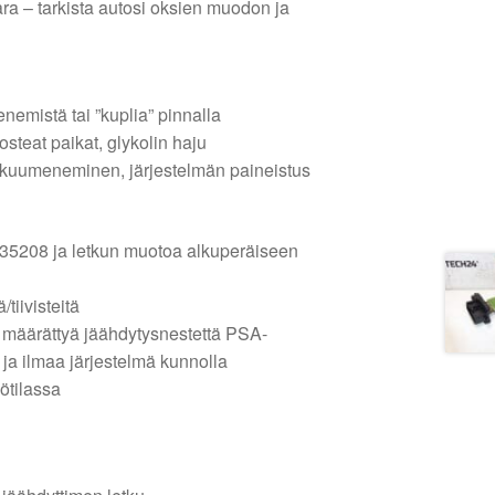
aara – tarkista autosi oksien muodon ja
emistä tai ”kuplia” pinnalla
osteat paikat, glykolin haju
ylikuumeneminen, järjestelmän paineistus
35208 ja letkun muotoa alkuperäiseen
/tiivisteitä
 määrättyä jäähdytysnestettä PSA-
 ja ilmaa järjestelmä kunnolla
ötilassa