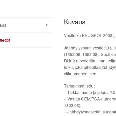
Kuvaus
aus
Vesiletku PEUGEOT 3008 ja
tiedot
Jäähdytyspiirin vesiletku 2
(1352.08, 1352 08). Sopii ens
RH02-moottorilla. Ihanteelli
letku, joka aiheuttaa jäähdy
ylikuumenemisen.
Tärkeimmät edut
– Tarkka muoto ja pituus 2.
– Vastaa OEM/PSA-numeroa 
1352 08)
– Jäähdytysnesteitä ja moott