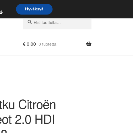
Hyväksyä
t
.
Etsi:
Haku
€
0,00
0 tuotetta
tku Citroën
ot 2.0 HDI