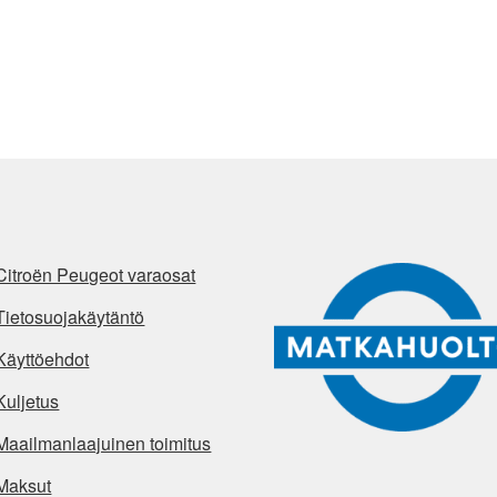
Citroën Peugeot varaosat
Tietosuojakäytäntö
Käyttöehdot
Kuljetus
Maailmanlaajuinen toimitus
Maksut