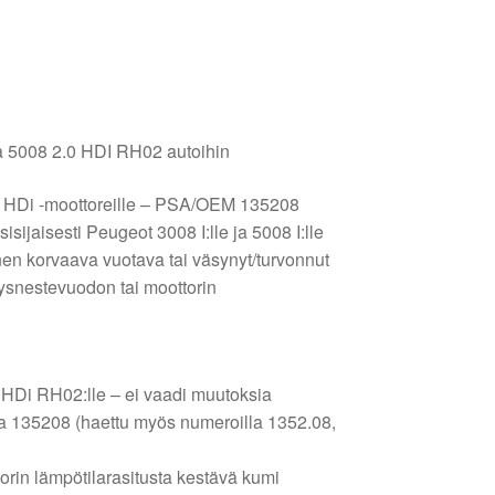
 5008 2.0 HDI RH02 autoihin
.0 HDi -moottoreille – PSA/OEM 135208
isijaisesti Peugeot 3008 I:lle ja 5008 I:lle
nen korvaava vuotava tai väsynyt/turvonnut
tysnestevuodon tai moottorin
0 HDi RH02:lle – ei vaadi muutoksia
135208 (haettu myös numeroilla 1352.08,
orin lämpötilarasitusta kestävä kumi