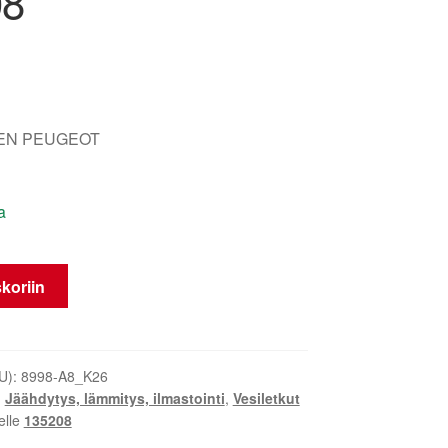
08
OEN PEUGEOT
a
koriin
U):
8998-A8_K26
,
Jäähdytys, lämmitys, ilmastointi
,
Vesiletkut
elle
135208