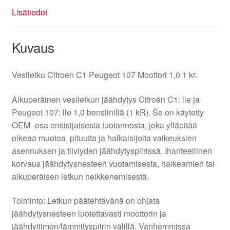
Lisätiedot
Kuvaus
Vesiletku Citroen C1 Peugeot 107 Moottori 1,0 1 kr.
Alkuperäinen vesiletkun jäähdytys Citroën C1: lle ja
Peugeot 107: lle 1,0 bensiinillä (1 kR). Se on käytetty
OEM -osa ensisijaisesta tuotannosta, joka ylläpitää
oikeaa muotoa, pituutta ja halkaisijoita vaikeuksien
asennuksen ja tiiviyden jäähdytyspiirissä. Ihanteellinen
korvaus jäähdytysnesteen vuotamisesta, halkeamien tai
alkuperäisen letkun heikkenemisestä.
Toiminto: Letkun päätehtävänä on ohjata
jäähdytysnesteen luotettavasti moottorin ja
jäähdyttimen/lämmityspiirin välillä. Vanhemmissa