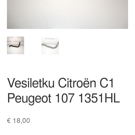
Ota yhteyttä
Reklamaatiomenettely
Tarkista
Tietosuojakäytäntö
Vesiletku Citroën C1
Tilini
Peugeot 107 1351HL
Valitukset
€
18,00