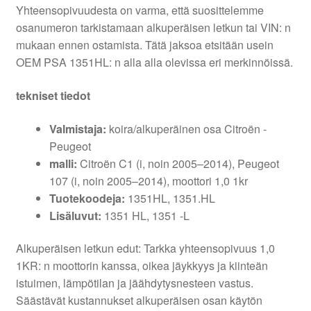
Yhteensopivuudesta on varma, että suosittelemme
osanumeron tarkistamaan alkuperäisen letkun tai VIN: n
mukaan ennen ostamista. Tätä jaksoa etsitään usein
OEM PSA 1351HL: n alla alla olevissa eri merkinnöissä.
tekniset tiedot
Valmistaja:
koira/alkuperäinen osa Citroën -
Peugeot
malli:
Citroën C1 (i, noin 2005–2014), Peugeot
107 (i, noin 2005–2014), moottori 1,0 1kr
Tuotekoodeja:
1351HL, 1351.HL
Lisäluvut:
1351 HL, 1351 -L
Alkuperäisen letkun edut: Tarkka yhteensopivuus 1,0
1KR: n moottorin kanssa, oikea jäykkyys ja kiinteän
istuimen, lämpötilan ja jäähdytysnesteen vastus.
Säästävät kustannukset alkuperäisen osan käytön