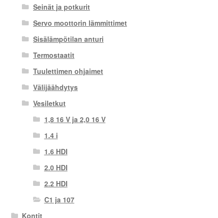
Seinät ja potkurit
Servo moottorin lämmittimet
Sisälämpötilan anturi
Termostaatit
Tuulettimen ohjaimet
Välijäähdytys
Vesiletkut
1,8 16 V ja 2,0 16 V
1.4 i
1.6 HDI
2.0 HDI
2.2 HDI
C1 ja 107
Kontit