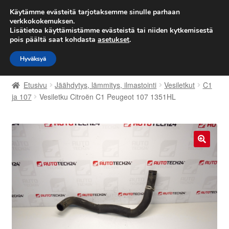
TOIMITUS alkaen 7 EUR
Käytämme evästeitä tarjotaksemme sinulle parhaan
verkkokokemuksen.
Lisätietoa käyttämistämme evästeistä tai niiden kytkemisestä
Siirry
Siirry
Valikko
pois päältä saat kohdasta
asetukset
.
navigointiin
sisältöön
Hyväksyä
Etusivu
Etusivu
Jäähdytys, lämmitys, ilmastointi
Vesiletkut
C1
Kärry
ja 107
Vesiletku Citroën C1 Peugeot 107 1351HL
Käyttöehdot
Kuljetus
🔍
Maailmanlaajuinen toimitus
Maksut
Meistä