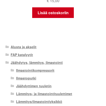
€
15,00
Lisää ostoskoriin
Alusta ja akselit
FAP katalyytit
Jäähdytys, lämmitys, ilmastointi
Ilmastointikompressorit
Ilmastoputki
Jäähdyttimen tuuletin
Lämmitys- ja ilmastointituulettimet
Lämmitys/ilmastointiyksikkö