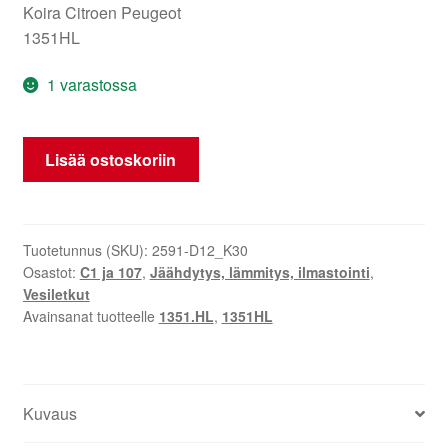
Koira Citroen Peugeot
1351HL
1 varastossa
Vesiletku
Lisää ostoskoriin
Citroën
C1
Peugeot
107
Tuotetunnus (SKU):
2591-D12_K30
Osastot:
C1 ja 107
,
Jäähdytys, lämmitys, ilmastointi
,
1351HL
Vesiletkut
määrä
Avainsanat tuotteelle
1351.HL
,
1351HL
Kuvaus