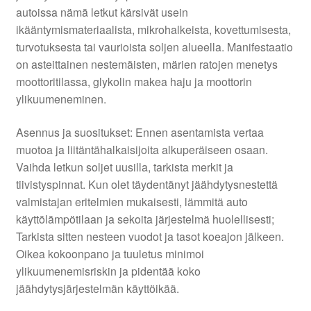
autoissa nämä letkut kärsivät usein
ikääntymismateriaalista, mikrohalkeista, kovettumisesta,
turvotuksesta tai vaurioista soljen alueella. Manifestaatio
on asteittainen nestemäisten, märien ratojen menetys
moottoritilassa, glykolin makea haju ja moottorin
ylikuumeneminen.
Asennus ja suositukset: Ennen asentamista vertaa
muotoa ja liitäntähalkaisijoita alkuperäiseen osaan.
Vaihda letkun soljet uusilla, tarkista merkit ja
tiivistyspinnat. Kun olet täydentänyt jäähdytysnestettä
valmistajan eritelmien mukaisesti, lämmitä auto
käyttölämpötilaan ja sekoita järjestelmä huolellisesti;
Tarkista sitten nesteen vuodot ja tasot koeajon jälkeen.
Oikea kokoonpano ja tuuletus minimoi
ylikuumenemisriskin ja pidentää koko
jäähdytysjärjestelmän käyttöikää.