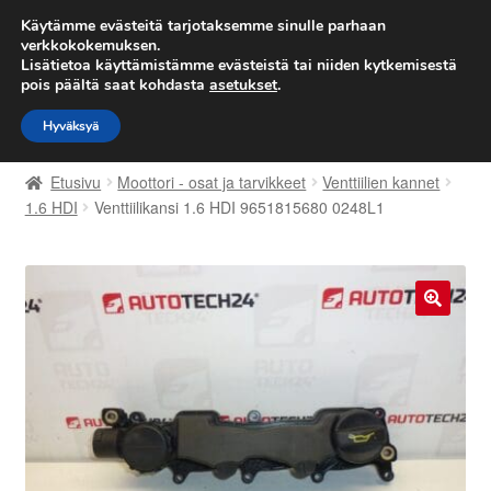
TOIMITUS alkaen 7 EUR
Käytämme evästeitä tarjotaksemme sinulle parhaan
verkkokokemuksen.
Lisätietoa käyttämistämme evästeistä tai niiden kytkemisestä
Siirry
Siirry
Valikko
pois päältä saat kohdasta
asetukset
.
navigointiin
sisältöön
Hyväksyä
Etusivu
Etusivu
Moottori - osat ja tarvikkeet
Venttiilien kannet
Kärry
1.6 HDI
Venttiilikansi 1.6 HDI 9651815680 0248L1
Käyttöehdot
Kuljetus
🔍
Maailmanlaajuinen toimitus
Maksut
Meistä