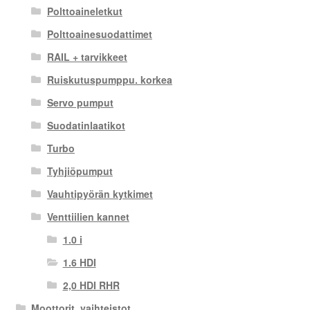
Polttoaineletkut
Polttoainesuodattimet
RAIL + tarvikkeet
Ruiskutuspumppu. korkea
Servo pumput
Suodatinlaatikot
Turbo
Tyhjiöpumput
Vauhtipyörän kytkimet
Venttiilien kannet
1.0 i
1.6 HDI
2,0 HDI RHR
Moottorit, vaihteistot