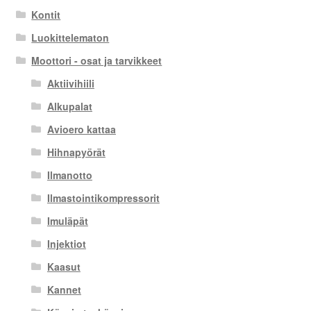
Kontit
Luokittelematon
Moottori - osat ja tarvikkeet
Aktiivihiili
Alkupalat
Avioero kattaa
Hihnapyörät
Ilmanotto
Ilmastointikompressorit
Imuläpät
Injektiot
Kaasut
Kannet