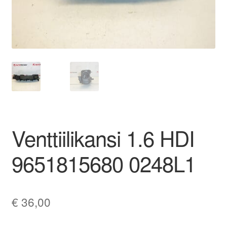
Ota yhteyttä
Reklamaatiomenettely
Tarkista
Tietosuojakäytäntö
Venttiilikansi 1.6 HDI
Tilini
9651815680 0248L1
Valitukset
€
36,00