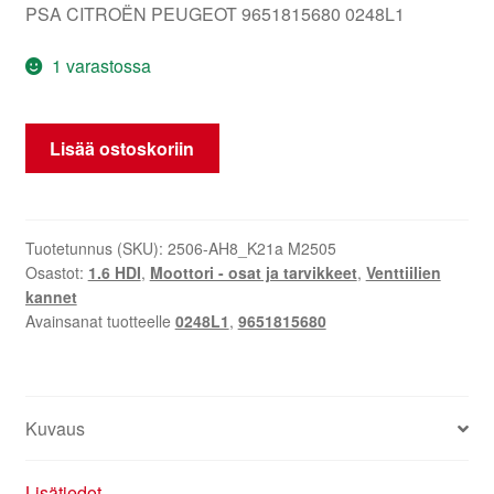
PSA CITROËN PEUGEOT 9651815680 0248L1
1 varastossa
Venttiilikansi
Lisää ostoskoriin
1.6
HDI
9651815680
0248L1
Tuotetunnus (SKU):
2506-AH8_K21a M2505
Osastot:
1.6 HDI
,
Moottori - osat ja tarvikkeet
,
Venttiilien
määrä
kannet
Avainsanat tuotteelle
0248L1
,
9651815680
Kuvaus
Lisätiedot