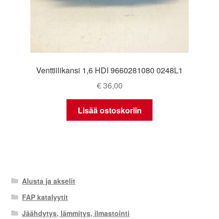
Venttiilikansi 1,6 HDI 9660281080 0248L1
€
36,00
Lisää ostoskoriin
Alusta ja akselit
FAP katalyytit
Jäähdytys, lämmitys, ilmastointi