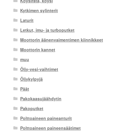
Köysirata, köysi
Kytkimen sylinterit
Laturit
Letkut, imu- ja turboputket
Moottorin äänenvaimentimen kiinnikkeet
Moottorin kannet
muu
Öljy-vesi-vaihtimet
Öljykylpyjä
Päät
Pakokaasujäähdytin
Pakoputket
Polttoaineen paineanturit
Polttoaineen paineensäätimet