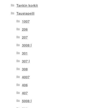
Tankin korkit
Taustapeili
1007
206
207
3008 I
301
307 I
308
4007
406
407
5008 I