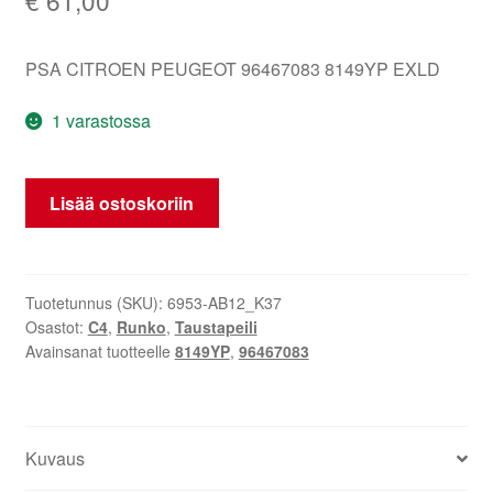
PSA CITROEN PEUGEOT 96467083 8149YP EXLD
1 varastossa
Vasen
Lisää ostoskoriin
Takapeili
Citroën
C4
EXLD
Tuotetunnus (SKU):
6953-AB12_K37
Osastot:
C4
,
Runko
,
Taustapeili
96467083
Avainsanat tuotteelle
8149YP
,
96467083
8149YP
määrä
Kuvaus