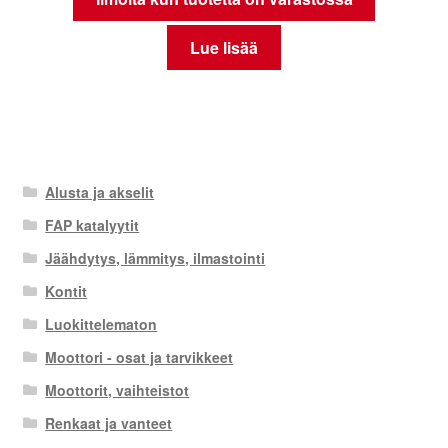
Lue lisää
Alusta ja akselit
FAP katalyytit
Jäähdytys, lämmitys, ilmastointi
Kontit
Luokittelematon
Moottori - osat ja tarvikkeet
Moottorit, vaihteistot
Renkaat ja vanteet