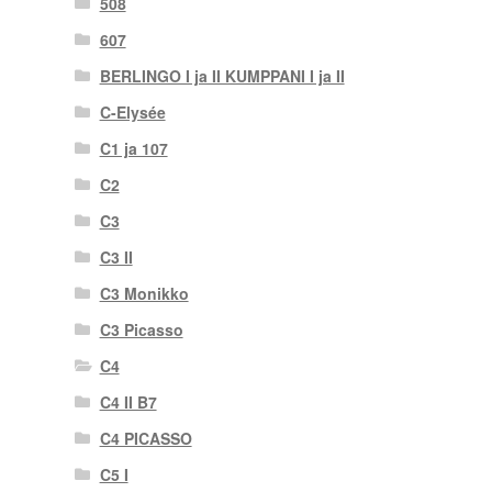
508
607
BERLINGO I ja II KUMPPANI I ja II
C-Elysée
C1 ja 107
C2
C3
C3 II
C3 Monikko
C3 Picasso
C4
C4 II B7
C4 PICASSO
C5 I