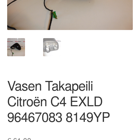
Ota yhteyttä
Reklamaatiomenettely
Tarkista
Tietosuojakäytäntö
Vasen Takapeili
Tilini
Citroën C4 EXLD
Valitukset
96467083 8149YP
€
61,00