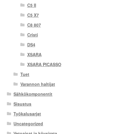
C5 II
C5 X7
C8 807
Cristi
DS4
XSARA
XSARA PICASSO
Tuet
Varannon haltijat
Sähkökomponentit
Sisustus
Työkalusarjat
Uncategorized
Vetoaisat ja köysirata