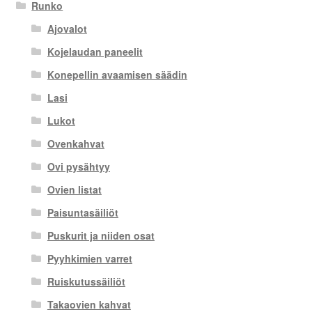
Runko
Ajovalot
Kojelaudan paneelit
Konepellin avaamisen säädin
Lasi
Lukot
Ovenkahvat
Ovi pysähtyy
Ovien listat
Paisuntasäiliöt
Puskurit ja niiden osat
Pyyhkimien varret
Ruiskutussäiliöt
Takaovien kahvat