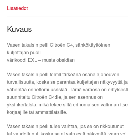
Lisätiedot
Kuvaus
Vasen takaisin peili Citroën C4, sähkökäyttöinen
kuljettajan puoli
värikoodi EXL – musta obsidian
Vasen takaisin peili toimii tärkeänä osana ajoneuvon
turvallisuutta, koska se parantaa kuljettajan näkyvyyttä ja
vähentää onnettomuusriskiä. Tämä varaosa on erityisesti
suunniteltu Citroën C4:lle, ja sen asennus on
yksinkertaista, mikä tekee siitä erinomaisen valinnan itse
korjaajille tai ammattilaisille.
Vasen takaisin peili tulee vaihtaa, jos se on rikkoutunut
tai vaurioitunut, koska se ei vain estä näkymää, vaan voi