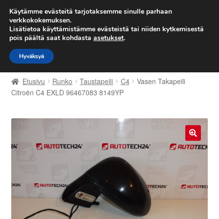
TOIMITUS alkaen 7 EUR
Käytämme evästeitä tarjotaksemme sinulle parhaan
verkkokokemuksen.
Lisätietoa käyttämistämme evästeistä tai niiden kytkemisestä
Siirry
Siirry
Valikko
pois päältä saat kohdasta
asetukset
.
navigointiin
sisältöön
Hyväksyä
Etusivu
Etusivu
Runko
Taustapeili
C4
Vasen Takapeili
Kärry
Citroën C4 EXLD 96467083 8149YP
Käyttöehdot
Kuljetus
🔍
Maailmanlaajuinen toimitus
Maksut
Meistä