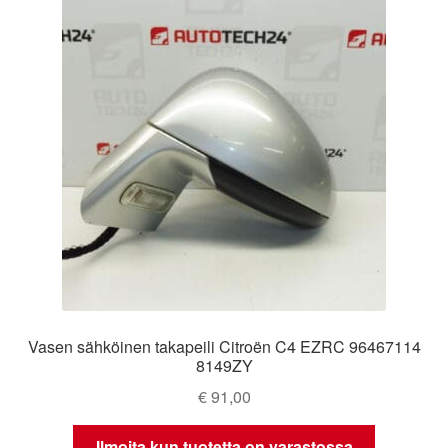
Vasen sähköinen takapeili Citroën C4 EZRC 96467114
8149ZY
€
91,00
Ilmoita kun tuotetta on varastossa