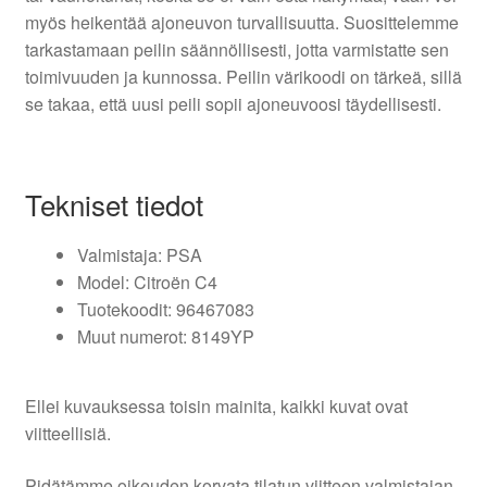
myös heikentää ajoneuvon turvallisuutta. Suosittelemme
tarkastamaan peilin säännöllisesti, jotta varmistatte sen
toimivuuden ja kunnossa. Peilin värikoodi on tärkeä, sillä
se takaa, että uusi peili sopii ajoneuvoosi täydellisesti.
Tekniset tiedot
Valmistaja: PSA
Model: Citroën C4
Tuotekoodit: 96467083
Muut numerot: 8149YP
Ellei kuvauksessa toisin mainita, kaikki kuvat ovat
viitteellisiä.
Pidätämme oikeuden korvata tilatun viitteen valmistajan