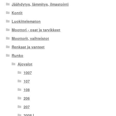
Jäähdytys, lämmitys, ilmastointi
Kontit
Luokittelematon
Moottori - osat ja tarvikkeet
Moottorit, vaihteistot
Renkaat ja vanteet
Runko
Ajovalot
1007
107
108
206
207
3008 I