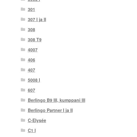
301
307 I ja II
308
308 T9
4007
406
407
5008 I
607
Berlingo B9 III, kumppani III
Berlingo Partner I ja II
C-Elysée
C1 I