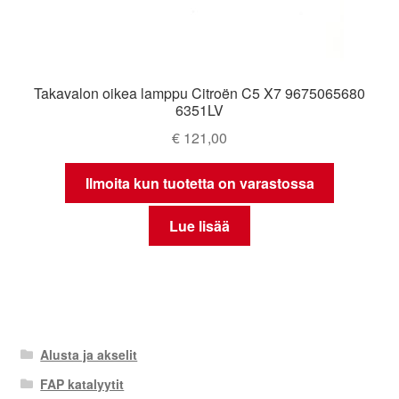
Takavalon oikea lamppu Citroën C5 X7 9675065680
6351LV
€
121,00
Ilmoita kun tuotetta on varastossa
Lue lisää
Alusta ja akselit
FAP katalyytit