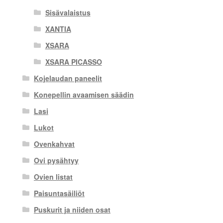
Sisävalaistus
XANTIA
XSARA
XSARA PICASSO
Kojelaudan paneelit
Konepellin avaamisen säädin
Lasi
Lukot
Ovenkahvat
Ovi pysähtyy
Ovien listat
Paisuntasäiliöt
Puskurit ja niiden osat