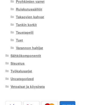
Pyyhkimien varret
Ruiskutussäiliöt
Takaovien kahvat
Tankin korkit
Taustapeili
Tuet
Varannon haltijat
Sähkökomponentit
Sisustus
Työkalusarjat
Uncategorized
Vetoaisat ja köysirata