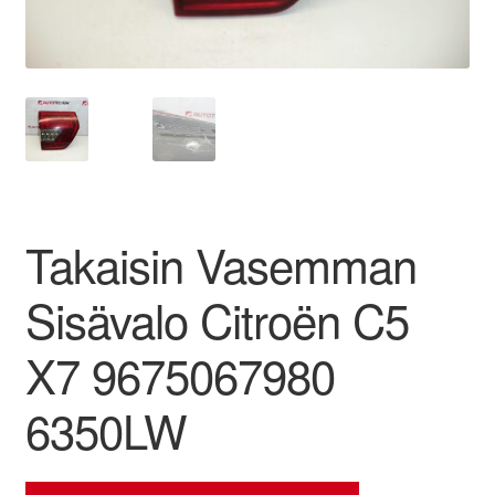
Ota yhteyttä
Reklamaatiomenettely
Tarkista
Tietosuojakäytäntö
Takaisin Vasemman
Tilini
Sisävalo Citroën C5
Valitukset
X7 9675067980
6350LW