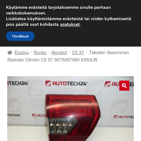
TOIMITUS alkaen 7 EUR
Käytämme evästeitä tarjotaksemme sinulle parhaan
verkkokokemuksen.
Lisätietoa käyttämistämme evästeistä tai niiden kytkemisestä
Siirry
Siirry
Valikko
pois päältä saat kohdasta
asetukset
.
navigointiin
sisältöön
Hyväksyä
Etusivu
Etusivu
Runko
Ajovalot
C5 X7
Takaisin Vasemman
Kärry
Sisävalo Citroën C5 X7 9675067980 6350LW
Käyttöehdot
Kuljetus
🔍
Maailmanlaajuinen toimitus
Maksut
Meistä