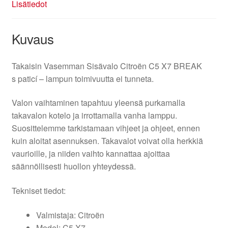
Lisätiedot
Kuvaus
Takaisin Vasemman Sisävalo Citroën C5 X7 BREAK
s paticí – lampun toimivuutta ei tunneta.
Valon vaihtaminen tapahtuu yleensä purkamalla
takavalon kotelo ja irrottamalla vanha lamppu.
Suosittelemme tarkistamaan vihjeet ja ohjeet, ennen
kuin aloitat asennuksen. Takavalot voivat olla herkkiä
vaurioille, ja niiden vaihto kannattaa ajoittaa
säännöllisesti huollon yhteydessä.
Tekniset tiedot:
Valmistaja: Citroën
Model: C5 X7