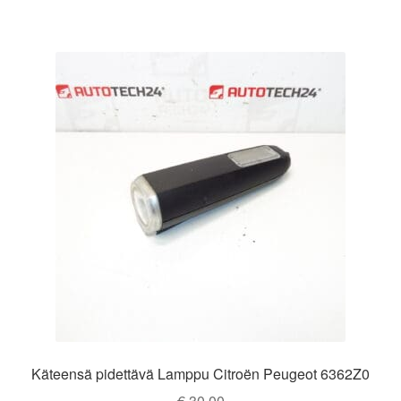
Käteensä pidettävä Lamppu Citroën Peugeot 6362Z0
€
30,00