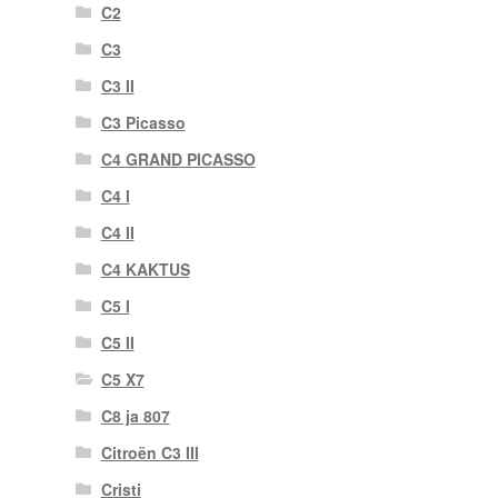
C2
C3
C3 II
C3 Picasso
C4 GRAND PICASSO
C4 I
C4 II
C4 KAKTUS
C5 I
C5 II
C5 X7
C8 ja 807
Citroën C3 III
Cristi