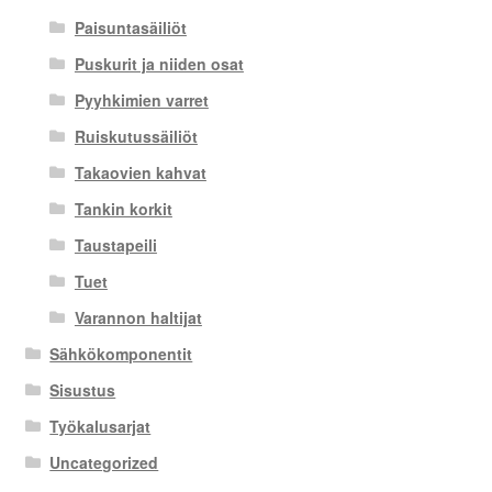
Paisuntasäiliöt
Puskurit ja niiden osat
Pyyhkimien varret
Ruiskutussäiliöt
Takaovien kahvat
Tankin korkit
Taustapeili
Tuet
Varannon haltijat
Sähkökomponentit
Sisustus
Työkalusarjat
Uncategorized