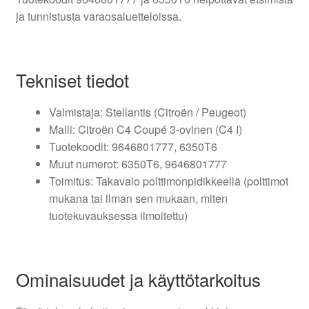
ja tunnistusta varaosaluetteloissa.
Tekniset tiedot
Valmistaja: Stellantis (Citroën / Peugeot)
Malli: Citroën C4 Coupé 3-ovinen (C4 I)
Tuotekoodit: 9646801777, 6350T6
Muut numerot: 6350T6, 9646801777
Toimitus: Takavalo polttimonpidikkeellä (polttimot
mukana tai ilman sen mukaan, miten
tuotekuvauksessa ilmoitettu)
Ominaisuudet ja käyttötarkoitus