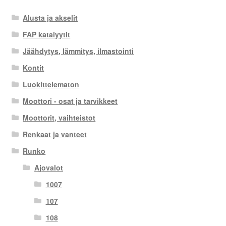
Alusta ja akselit
FAP katalyytit
Jäähdytys, lämmitys, ilmastointi
Kontit
Luokittelematon
Moottori - osat ja tarvikkeet
Moottorit, vaihteistot
Renkaat ja vanteet
Runko
Ajovalot
1007
107
108