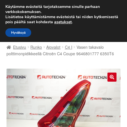
TOIMITUS alkaen 7 EUR
Käytämme evästeitä tarjotaksemme sinulle parhaan
verkkokokemuksen.
Lisätietoa käyttämistämme evästeistä tai niiden kytkemisestä
Siirry
Siirry
Valikko
pois päältä saat kohdasta
asetukset
.
navigointiin
sisältöön
Hyväksyä
Etusivu
Etusivu
Runko
Ajovalot
C4 I
Vasen takavalo
Kärry
polttimonpidikkeellä Citroën C4 Coupe 9646801777 6350T6
Käyttöehdot
Kuljetus
🔍
Maailmanlaajuinen toimitus
Maksut
Meistä