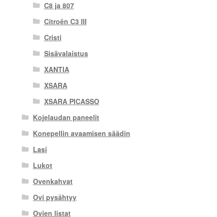
C8 ja 807
Citroën C3 III
Cristi
Sisävalaistus
XANTIA
XSARA
XSARA PICASSO
Kojelaudan paneelit
Konepellin avaamisen säädin
Lasi
Lukot
Ovenkahvat
Ovi pysähtyy
Ovien listat