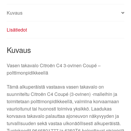
määrä
Kuvaus
Lisätiedot
Kuvaus
Vasen takavalo Citroën C4 3-ovinen Coupé –
polttimonpidikkeellä
Tämä alkuperäistä vastaava vasen takavalo on
suunniteltu Citroën C4 Coupé (3-ovinen) -malleihin ja
toimitetaan polttimonpidikkeellä, valmiina korvaamaan
vaurioitunut tai huonosti toimiva yksikkö. Laadukas
korvaava takavalo palauttaa ajoneuvon näkyvyyden ja
turvallisuuden sekä vastaa ulkonäöllisesti alkuperäistä.
Tuotekoodit 9646801777 ja 6350T6 helpottavat etsimistä