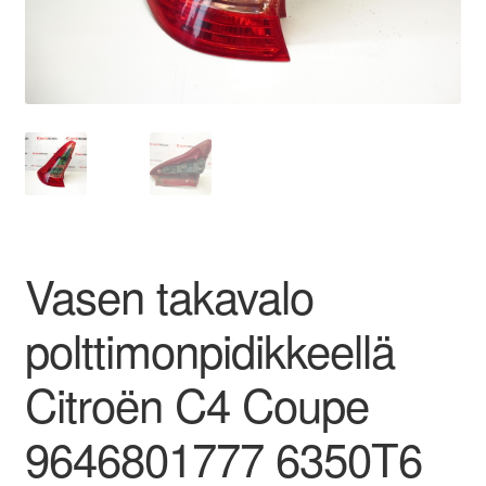
Ota yhteyttä
Reklamaatiomenettely
Tarkista
Tietosuojakäytäntö
Vasen takavalo
Tilini
polttimonpidikkeellä
Valitukset
Citroën C4 Coupe
9646801777 6350T6