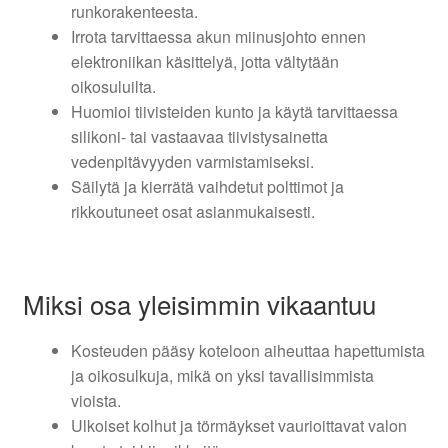
runkorakenteesta.
Irrota tarvittaessa akun miinusjohto ennen
elektroniikan käsittelyä, jotta vältytään
oikosuluilta.
Huomioi tiivisteiden kunto ja käytä tarvittaessa
silikoni- tai vastaavaa tiivistysainetta
vedenpitävyyden varmistamiseksi.
Säilytä ja kierrätä vaihdetut polttimot ja
rikkoutuneet osat asianmukaisesti.
Miksi osa yleisimmin vikaantuu
Kosteuden pääsy koteloon aiheuttaa hapettumista
ja oikosulkuja, mikä on yksi tavallisimmista
vioista.
Ulkoiset kolhut ja törmäykset vaurioittavat valon