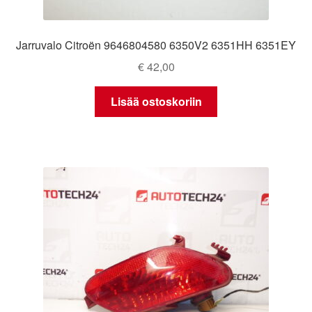
Jarruvalo Citroën 9646804580 6350V2 6351HH 6351EY
€
42,00
Lisää ostoskoriin