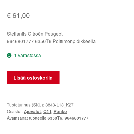
€
61,00
Stellantis Citroën Peugeot
9646801777 6350T6 Polttimonpidikkeellä
1 varastossa
Vasen
Lisää ostoskoriin
takavalo
polttimonpidikkeellä
Citroën
C4
Tuotetunnus (SKU):
3843-L18_K27
Osastot:
Ajovalot
,
C4 I
,
Runko
Coupe
Avainsanat tuotteelle
6350T6
,
9646801777
9646801777
6350T6