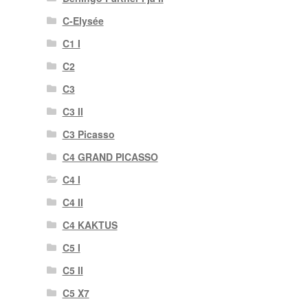
C-Elysée
C1 I
C2
C3
C3 II
C3 Picasso
C4 GRAND PICASSO
C4 I
C4 II
C4 KAKTUS
C5 I
C5 II
C5 X7