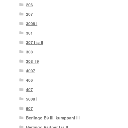
206
207
3008 I
301
307 I ja II
308
308 T9
4007
406
407
5008 I
607
Berlingo B9 III, kumppani III
Berlingo Partner I ja II