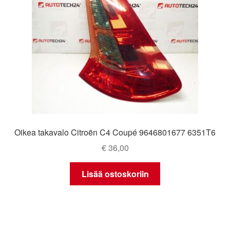
Oikea takavalo Citroën C4 Coupé 9646801677 6351T6
€
36,00
Lisää ostoskoriin