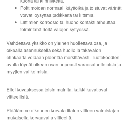
kuorta tai kiinnikkeitä.
Polttimoiden normaali käyttöikä ja toistuvat värinät
voivat löysyttää pidikkeitä tai liittimiä.
Liittimien korroosio tai huono kontakti aiheuttaa
toimintahäiriöitä valojen syttyessä.
Vaihdettava yksikkö on yleinen huollettava osa, ja
oikealla asennuksella sekä huollolla takavalon
elinkaarta voidaan pidentää merkittävästi. Tuotekoodien
avulla löydät oikean osan nopeasti varaosaluetteloista ja
myyjien valikoimista.
Ellei kuvauksessa toisin mainita, kaikki kuvat ovat
viitteellisiä.
Pidätämme oikeuden korvata tilatun viitteen valmistajan
mukaisella korvaavalla viitteellä.