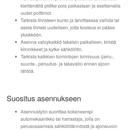
kiertämällä pidike pois paikastaan ja asettamalla
uudet polttimot.
Tarkista tiivisteen kunto ja tarvittaessa vaihda tai
aseta tiiviste uudelleen, jotta kosteus ei pääse
yksikköön.
Asenna valoyksikkö takaisin paikalleen, kiristä
kiinnikkeet ja kytke sähköliitin.
Tarkista kaikkien toimintojen toimivuus (jarru-,
suunta-, peruutus- ja takavalo) ennen ajoon
lähtöä.
Suositus asennukseen
Asennustyön suorittaa kokeneempi
automekaanikko tai harrastaja, jolla on
perusosaamista sähköliitännöistä ja ajoneuvon