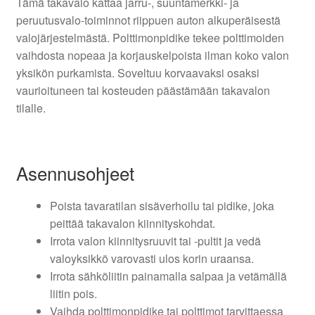
Tämä takavalo kattaa jarru-, suuntamerkki- ja
peruutusvalo-toiminnot riippuen auton alkuperäisestä
valojärjestelmästä. Polttimonpidike tekee polttimoiden
vaihdosta nopeaa ja korjauskelpoista ilman koko valon
yksikön purkamista. Soveltuu korvaavaksi osaksi
vaurioituneen tai kosteuden päästämään takavalon
tilalle.
Asennusohjeet
Poista tavaratilan sisäverhoilu tai pidike, joka
peittää takavalon kiinnityskohdat.
Irrota valon kiinnitysruuvit tai -pultit ja vedä
valoyksikkö varovasti ulos korin uraansa.
Irrota sähköliitin painamalla salpaa ja vetämällä
liitin pois.
Vaihda polttimonpidike tai polttimot tarvittaessa