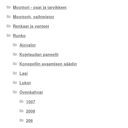
Moottori - osat ja tarvikkeet
Moottorit, vaihteistot
Renkaat ja vanteet
Runko
Ajovalot
Kojelaudan paneelit
Konepellin avaamisen säädin
Lasi
Lukot
Ovenkahvat
1007
2008
206