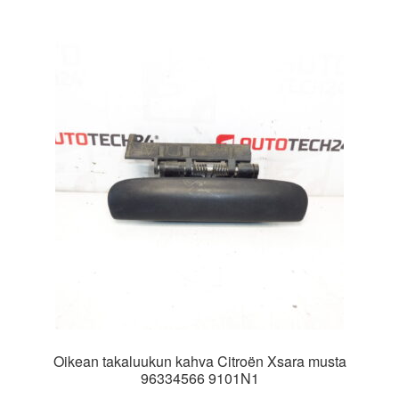
Oikean takaluukun kahva Citroën Xsara musta
96334566 9101N1