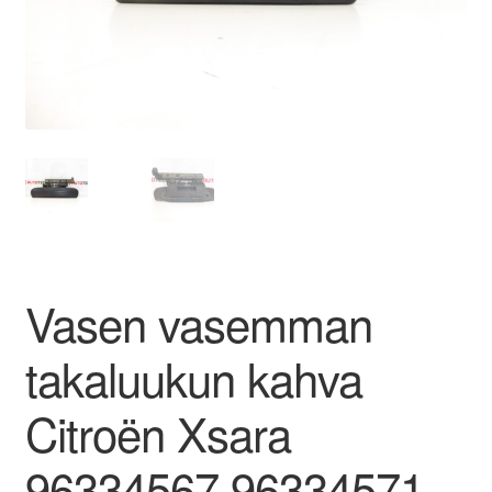
Ota yhteyttä
Reklamaatiomenettely
Tarkista
Tietosuojakäytäntö
Tilini
Vasen vasemman
Valitukset
takaluukun kahva
Citroën Xsara
96334567 96334571