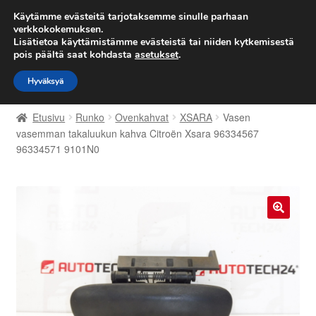
TOIMITUS alkaen 7 EUR
Käytämme evästeitä tarjotaksemme sinulle parhaan
verkkokokemuksen.
Lisätietoa käyttämistämme evästeistä tai niiden kytkemisestä
Siirry
Siirry
Valikko
pois päältä saat kohdasta
asetukset
.
navigointiin
sisältöön
Hyväksyä
Etusivu
Etusivu
Runko
Ovenkahvat
XSARA
Vasen
Kärry
vasemman takaluukun kahva Citroën Xsara 96334567
96334571 9101N0
Käyttöehdot
Kuljetus
🔍
Maailmanlaajuinen toimitus
Maksut
Meistä