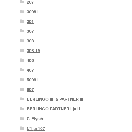
207
3008 I
301
307
308
308 T9
406
407
5008 I
607
BERLINGO III ja PARTNER III
BERLINGO PARTNER I ja II
C-Elysée
C1 ja 107