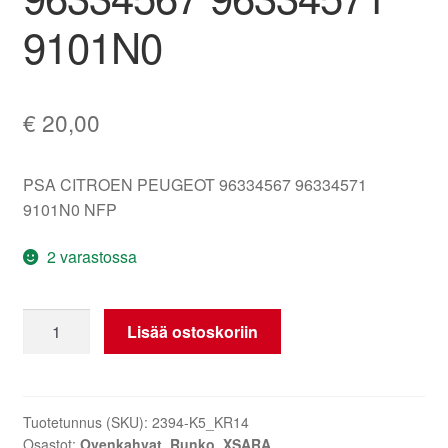
9101N0
€
20,00
PSA CITROEN PEUGEOT 96334567 96334571
9101N0 NFP
2 varastossa
Vasen
Lisää ostoskoriin
vasemman
takaluukun
kahva
Citroën
Tuotetunnus (SKU):
2394-K5_KR14
Osastot:
Ovenkahvat
,
Runko
,
XSARA
Xsara