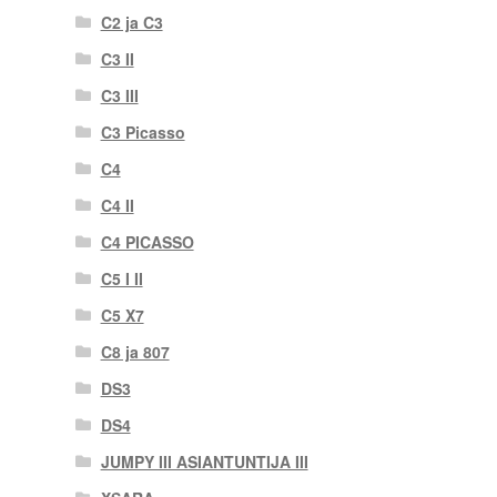
C2 ja C3
C3 II
C3 III
C3 Picasso
C4
C4 II
C4 PICASSO
C5 I II
C5 X7
C8 ja 807
DS3
DS4
JUMPY III ASIANTUNTIJA III