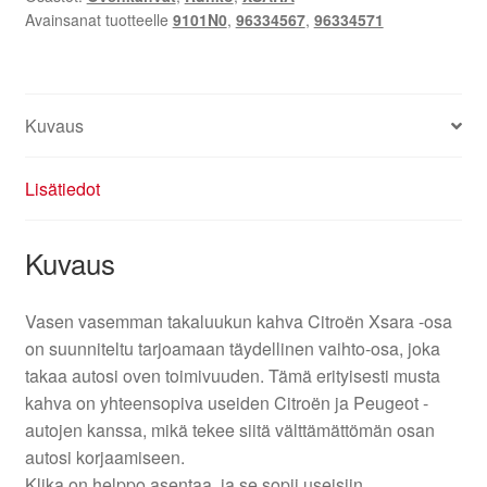
Avainsanat tuotteelle
9101N0
,
96334567
,
96334571
96334567
96334571
9101N0
määrä
Kuvaus
Lisätiedot
Kuvaus
Vasen vasemman takaluukun kahva Citroën Xsara -osa
on suunniteltu tarjoamaan täydellinen vaihto-osa, joka
takaa autosi oven toimivuuden. Tämä erityisesti musta
kahva on yhteensopiva useiden Citroën ja Peugeot -
autojen kanssa, mikä tekee siitä välttämättömän osan
autosi korjaamiseen.
Klika on helppo asentaa, ja se sopii useisiin