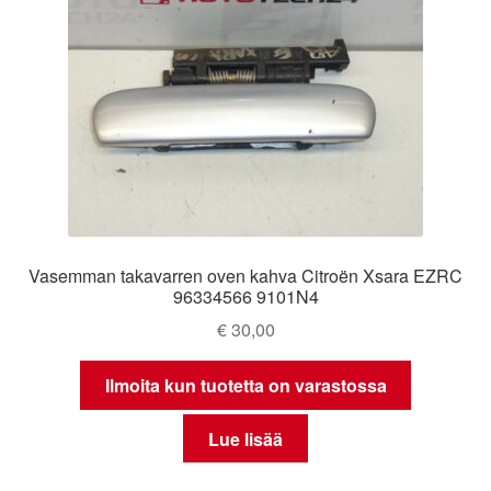
Vasemman takavarren oven kahva Citroën Xsara EZRC
96334566 9101N4
€
30,00
Ilmoita kun tuotetta on varastossa
Lue lisää