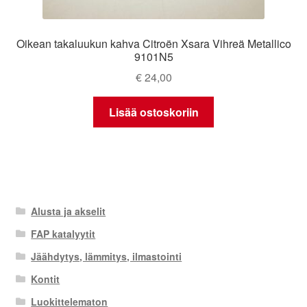
Oikean takaluukun kahva Citroën Xsara Vihreä Metallico
9101N5
€
24,00
Lisää ostoskoriin
Alusta ja akselit
FAP katalyytit
Jäähdytys, lämmitys, ilmastointi
Kontit
Luokittelematon