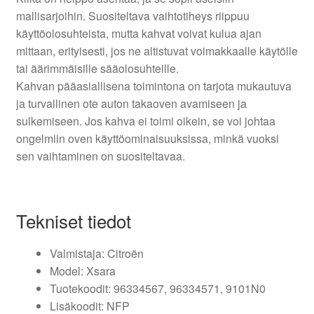
mallisarjoihin. Suositeltava vaihtotiheys riippuu
käyttöolosuhteista, mutta kahvat voivat kulua ajan
mittaan, erityisesti, jos ne altistuvat voimakkaalle käytölle
tai äärimmäisille sääolosuhteille.
Kahvan pääasiallisena toimintona on tarjota mukautuva
ja turvallinen ote auton takaoven avamiseen ja
sulkemiseen. Jos kahva ei toimi oikein, se voi johtaa
ongelmiin oven käyttöominaisuuksissa, minkä vuoksi
sen vaihtaminen on suositeltavaa.
Tekniset tiedot
Valmistaja: Citroën
Model: Xsara
Tuotekoodit: 96334567, 96334571, 9101N0
Lisäkoodit: NFP