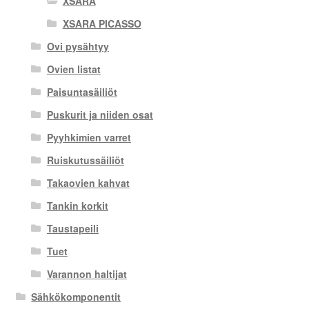
XSARA
XSARA PICASSO
Ovi pysähtyy
Ovien listat
Paisuntasäiliöt
Puskurit ja niiden osat
Pyyhkimien varret
Ruiskutussäiliöt
Takaovien kahvat
Tankin korkit
Taustapeili
Tuet
Varannon haltijat
Sähkökomponentit