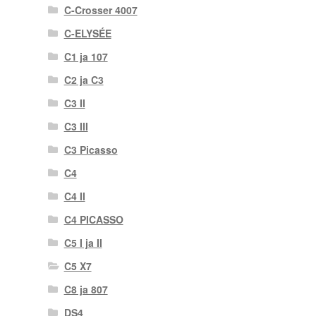
C-Crosser 4007
C-ELYSÉE
C1 ja 107
C2 ja C3
C3 II
C3 III
C3 Picasso
C4
C4 II
C4 PICASSO
C5 I ja II
C5 X7
C8 ja 807
DS4