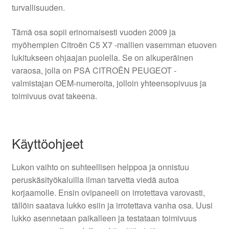
turvallisuuden.
Tämä osa sopii erinomaisesti vuoden 2009 ja
myöhempien Citroën C5 X7 -mallien vasemman etuoven
lukitukseen ohjaajan puolella. Se on alkuperäinen
varaosa, jolla on PSA CITROËN PEUGEOT -
valmistajan OEM-numeroita, jolloin yhteensopivuus ja
toimivuus ovat takeena.
Käyttöohjeet
Lukon vaihto on suhteellisen helppoa ja onnistuu
peruskäsityökaluilla ilman tarvetta viedä autoa
korjaamolle. Ensin ovipaneeli on irrotettava varovasti,
tällöin saatava lukko esiin ja irrotettava vanha osa. Uusi
lukko asennetaan paikalleen ja testataan toimivuus