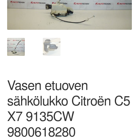
Ota yhteyttä
Reklamaatiomenettely
Tarkista
Tietosuojakäytäntö
Vasen etuoven
Tilini
sähkölukko Citroën C5
Valitukset
X7 9135CW
9800618280