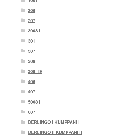
206
207
3008 I
301
307
308
308 T9
406
407
5008 I
607
BERLINGO I KUMPPANI I
BERLINGO II KUMPPANI II