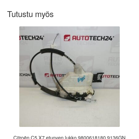
Tutustu myös
Citroën C5 X7 etuoven lukko 9800618180 9136GN