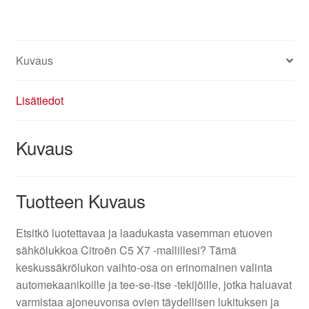
määrä
Kuvaus
Lisätiedot
Kuvaus
Tuotteen Kuvaus
Etsitkö luotettavaa ja laadukasta vasemman etuoven
sähkölukkоa Citroën C5 X7 -mallillesi? Tämä
keskussäkrölukon vaihto-osa on erinomainen valinta
automekaanikoille ja tee-se-itse -tekijöille, jotka haluavat
varmistaa ajoneuvonsa ovien täydellisen lukituksen ja