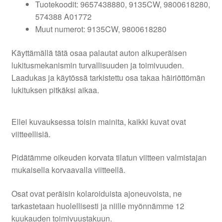
Tuotekoodit: 9657438880, 9135CW, 9800618280,
574388 A01772
Muut numerot: 9135CW, 9800618280
Käyttämällä tätä osaa palautat auton alkuperäisen
lukitusmekanismin turvallisuuden ja toimivuuden.
Laadukas ja käytössä tarkistettu osa takaa häiriöttömän
lukituksen pitkäksi aikaa.
Ellei kuvauksessa toisin mainita, kaikki kuvat ovat
viitteellisiä.
Pidätämme oikeuden korvata tilatun viitteen valmistajan
mukaisella korvaavalla viitteellä.
Osat ovat peräisin kolaroiduista ajoneuvoista, ne
tarkastetaan huolellisesti ja niille myönnämme 12
kuukauden toimivuustakuun.