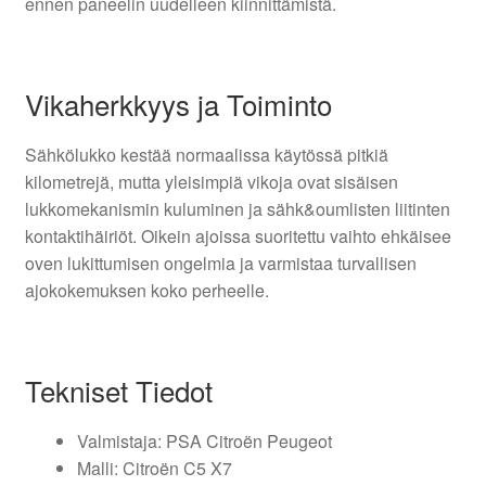
ennen paneelin uudelleen kiinnittämistä.
Vikaherkkyys ja Toiminto
Sähkölukkо kestää normaalissa käytössä pitkiä
kilometrejä, mutta yleisimpiä vikoja ovat sisäisen
lukkomekanismin kuluminen ja sähk&oumlisten liitinten
kontaktihäiriöt. Oikein ajoissa suoritettu vaihto ehkäisee
oven lukittumisen ongelmia ja varmistaa turvallisen
ajokokemuksen koko perheelle.
Tekniset Tiedot
Valmistaja: PSA Citroën Peugeot
Malli: Citroën C5 X7