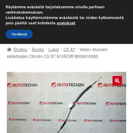
TOIMITUS alkaen 7 EUR
Käytämme evästeitä tarjotaksemme sinulle parhaan
verkkokokemuksen.
Lisätietoa käyttämistämme evästeistä tai niiden kytkemisestä
Siirry
Siirry
Valikko
pois päältä saat kohdasta
asetukset
.
navigointiin
sisältöön
Hyväksyä
Etusivu
Etusivu
Runko
Lukot
C5 X7
Vasen etuoven
Kärry
sähkölukko Citroën C5 X7 9135CW 9800618280
Käyttöehdot
Kuljetus
🔍
Maailmanlaajuinen toimitus
Maksut
Meistä