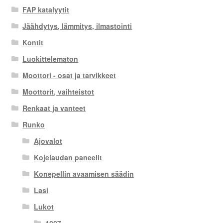
FAP katalyytit
Jäähdytys, lämmitys, ilmastointi
Kontit
Luokittelematon
Moottori - osat ja tarvikkeet
Moottorit, vaihteistot
Renkaat ja vanteet
Runko
Ajovalot
Kojelaudan paneelit
Konepellin avaamisen säädin
Lasi
Lukot
1007