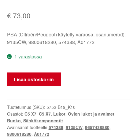
€
73,00
PSA (Citroën/Peugeot) käytetty varaosa, osanumero(t):
9135CW, 9800618280, 574388, A01772
1 varastossa
Vasen
Lisää ostoskoriin
etuoven
sähkölukko
Citroën
C5
Tuotetunnus (SKU):
5752-B19_K10
Osastot:
C5 X7
,
C5 X7
,
Lukot
,
Ovien lukot ja avaimet
,
X7
Runko
,
Sähkökomponentit
9135CW
Avainsanat tuotteelle
574388
,
9135CW
,
9657438880
,
9800618280
9800618280
,
A01772