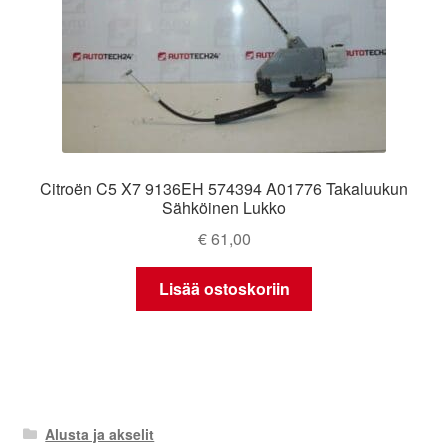
Citroën C5 X7 9136EH 574394 A01776 Takaluukun
Sähköinen Lukko
€
61,00
Lisää ostoskoriin
Alusta ja akselit