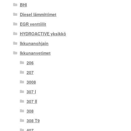
BHI
Diesel lämmittimet
EGR venttiilit
HYDROACTIVE yksikkö
Ikkunanohjain
Ikkunanvetimet
206
207
3008
307 I
307 II
308
308 T9
407