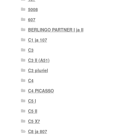
5008
607
BERLINGO PARTNER I ja II
C1 ja 107
C3
C3 II (A51)
C3 pluriel
C4
C4 PICASSO
C5 I
C5 II
C5 X7
C8 ja 807