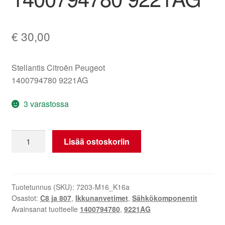
€
30,00
Stellantis Citroën Peugeot
1400794780 9221AG
3 varastossa
Vasemman
Lisää ostoskoriin
etuikkunan
lasinnostinmoottori
Citroën
Peugeot
Tuotetunnus (SKU):
7203-M16_K16a
Osastot:
C8 ja 807
,
Ikkunanvetimet
,
Sähkökomponentit
1400794780
Avainsanat tuotteelle
1400794780
,
9221AG
9221AG
määrä