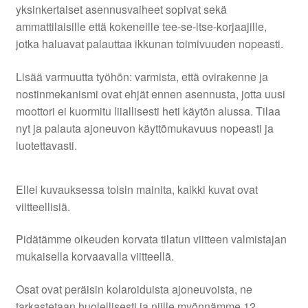
yksinkertaiset asennusvaiheet sopivat sekä
ammattilaisille että kokeneille tee-se-itse-korjaajille,
jotka haluavat palauttaa ikkunan toimivuuden nopeasti.
Lisää varmuutta työhön: varmista, että ovirakenne ja
nostinmekanismi ovat ehjät ennen asennusta, jotta uusi
moottori ei kuormitu liiallisesti heti käytön alussa. Tilaa
nyt ja palauta ajoneuvon käyttömukavuus nopeasti ja
luotettavasti.
Ellei kuvauksessa toisin mainita, kaikki kuvat ovat
viitteellisiä.
Pidätämme oikeuden korvata tilatun viitteen valmistajan
mukaisella korvaavalla viitteellä.
Osat ovat peräisin kolaroiduista ajoneuvoista, ne
tarkastetaan huolellisesti ja niille myönnämme 12