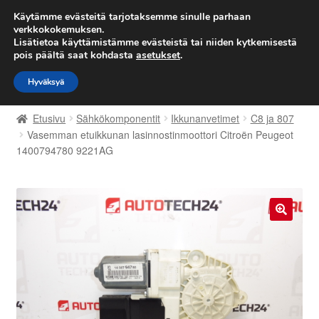
TOIMITUS alkaen 7 EUR
Käytämme evästeitä tarjotaksemme sinulle parhaan
verkkokokemuksen.
Lisätietoa käyttämistämme evästeistä tai niiden kytkemisestä
Siirry
Siirry
Valikko
pois päältä saat kohdasta
asetukset
.
navigointiin
sisältöön
Hyväksyä
Etusivu
Etusivu
Sähkökomponentit
Ikkunanvetimet
C8 ja 807
Kärry
Vasemman etuikkunan lasinnostinmoottori Citroën Peugeot
1400794780 9221AG
Käyttöehdot
Kuljetus
🔍
Maailmanlaajuinen toimitus
Maksut
Meistä