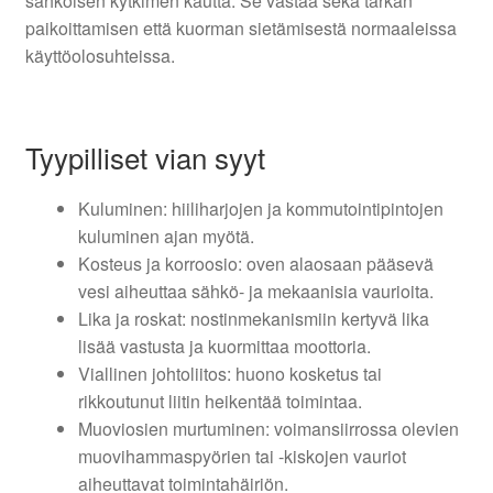
sähköisen kytkimen kautta. Se vastaa sekä tarkan
paikoittamisen että kuorman sietämisestä normaaleissa
käyttöolosuhteissa.
Tyypilliset vian syyt
Kuluminen: hiiliharjojen ja kommutointipintojen
kuluminen ajan myötä.
Kosteus ja korroosio: oven alaosaan pääsevä
vesi aiheuttaa sähkö- ja mekaanisia vaurioita.
Lika ja roskat: nostinmekanismiin kertyvä lika
lisää vastusta ja kuormittaa moottoria.
Viallinen johtoliitos: huono kosketus tai
rikkoutunut liitin heikentää toimintaa.
Muoviosien murtuminen: voimansiirrossa olevien
muovihammaspyörien tai -kiskojen vauriot
aiheuttavat toimintahäiriön.