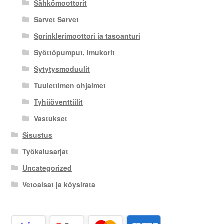
Sähkömoottorit
Sarvet Sarvet
Sprinklerimoottori ja tasoanturi
Syöttöpumput, imukorit
Sytytysmoduulit
Tuulettimen ohjaimet
Tyhjiöventtiilit
Vastukset
Sisustus
Työkalusarjat
Uncategorized
Vetoaisat ja köysirata