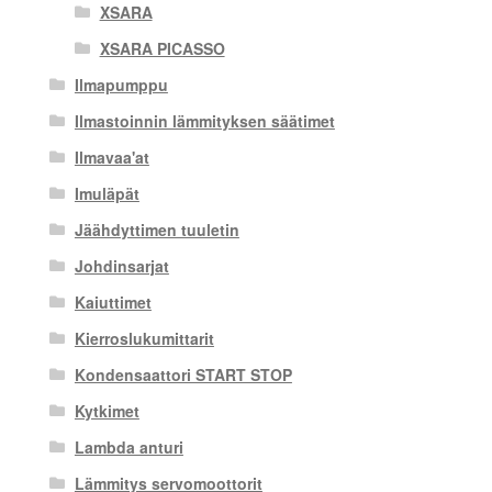
XSARA
XSARA PICASSO
Ilmapumppu
Ilmastoinnin lämmityksen säätimet
Ilmavaa'at
Imuläpät
Jäähdyttimen tuuletin
Johdinsarjat
Kaiuttimet
Kierroslukumittarit
Kondensaattori START STOP
Kytkimet
Lambda anturi
Lämmitys servomoottorit