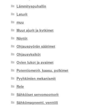
Lämmityspuhallin
Laturit
muu
Muut ajurit ja kytkimet
Näytöt
Ohjauspyörän säätimet
Ohjausyksiköt
Ovien lukot ja avaimet
Potentiometrit, kaasu. polkimet
Pyyhkimien mekanismit
Rele
Sähköiset servomoottorit
Sähkömagneetti. venttiili