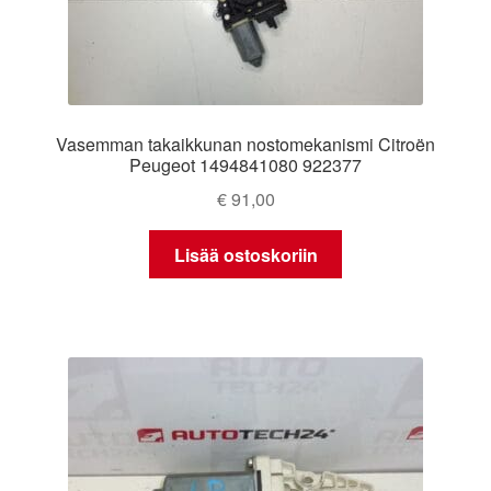
Vasemman takaikkunan nostomekanismi Citroën
Peugeot 1494841080 922377
€
91,00
Lisää ostoskoriin