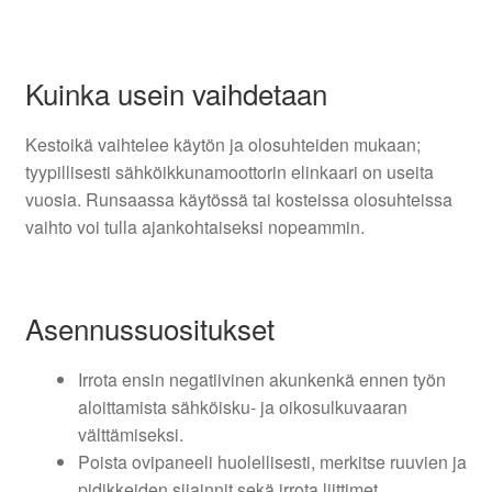
Kuinka usein vaihdetaan
Kestoikä vaihtelee käytön ja olosuhteiden mukaan;
tyypillisesti sähköikkunamoottorin elinkaari on useita
vuosia. Runsaassa käytössä tai kosteissa olosuhteissa
vaihto voi tulla ajankohtaiseksi nopeammin.
Asennussuositukset
Irrota ensin negatiivinen akunkenkä ennen työn
aloittamista sähköisku- ja oikosulkuvaaran
välttämiseksi.
Poista ovipaneeli huolellisesti, merkitse ruuvien ja
pidikkeiden sijainnit sekä irrota liittimet.