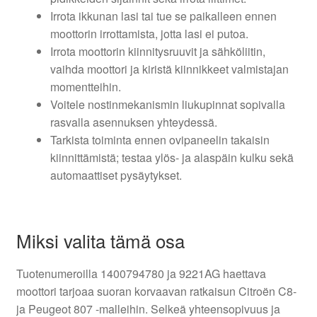
Irrota ikkunan lasi tai tue se paikalleen ennen
moottorin irrottamista, jotta lasi ei putoa.
Irrota moottorin kiinnitysruuvit ja sähköliitin,
vaihda moottori ja kiristä kiinnikkeet valmistajan
momentteihin.
Voitele nostinmekanismin liukupinnat sopivalla
rasvalla asennuksen yhteydessä.
Tarkista toiminta ennen ovipaneelin takaisin
kiinnittämistä; testaa ylös- ja alaspäin kulku sekä
automaattiset pysäytykset.
Miksi valita tämä osa
Tuotenumeroilla 1400794780 ja 9221AG haettava
moottori tarjoaa suoran korvaavan ratkaisun Citroën C8-
ja Peugeot 807 -malleihin. Selkeä yhteensopivuus ja