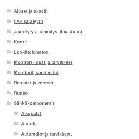
Alusta ja akselit
FAP katalyytit
Jäähdytys, lämmitys, ilmastointi
Kontit
Luokittelematon
Moottori - osat ja tarvikkeet
Moottorit, vaihteistot
Renkaat ja vanteet
Runko
Sähkökomponentit
Alkupalat
Anturit
Autoradiot ja tarvikkeet.