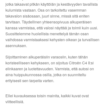
jotka takaavat pitkän käyttöiän ja kestävyyden tavallista
kulumista vastaan. Osa on tarkoitettu vasemman
takavalon sisäosaan, juuri sinne, missä sitä eniten
tarvitaan. Täydellinen yhteensopivuus alkuperäisen
kanssa varmistaa, että valosi näyttää ja toimii kuin uusi.
Suosittelemme huolellista menettelyä tämän osan
vaihdossa varmistaaksesi kehysten oikean ja turvallisen
asennuksen.
Sijoittaminen alkuperäisiin varaosiin, kuten tähän
koristeelliseen kehykseen, on sijoitus Citroën C4 II:si
elinkaaren ja luotettavuuden. Varmista, että autosi on
aina huippukunnossa osilla, jotka on suunniteltu
erityisesti sen tarpeita varten.
Ellei kuvauksessa toisin mainita, kaikki kuvat ovat
viitteellisiä.