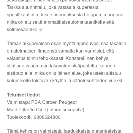
Tarkka suunnittelu, joka vastaa alkuperäisiä
spesifikaatioita, tekee asennuksesta helppoa ja nopeaa,
mikä on etu sekä ammattilaisautomekaanikolle että
kotimekaanikolle.
Tämän alkuperäisen osan myötä ajoneuvosi saa takaisin
omaleimaisen ilmeensä samalla kun varmistat, että
valaistus toimii tehokkaasti. Koristeellinen kehys
sijaitsee vasemman takavalon sisäpuolella, kannen
sisäpuolella, mikä on kriittinen alue, joka usein altistuu
kulumiselle toistuvan käytön ja sääolosuhteiden vuoksi.
Tekniset tiedot
Valmistaja: PSA Citroen Peugeot
Malli: Citroën C4 II (toinen sukupolvi)
Tuotekoodit: 9808624880
Tämä kehys on valmistettu laadukkaista materiaaleista,