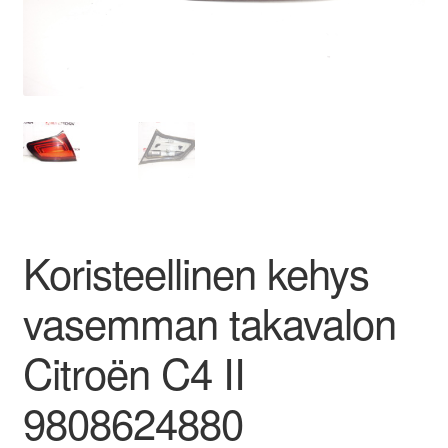
Ota yhteyttä
Reklamaatiomenettely
Tarkista
Tietosuojakäytäntö
Koristeellinen kehys
Tilini
vasemman takavalon
Valitukset
Citroën C4 II
9808624880