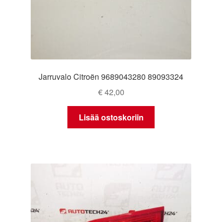
Jarruvalo Citroën 9689043280 89093324
€
42,00
Lisää ostoskoriin