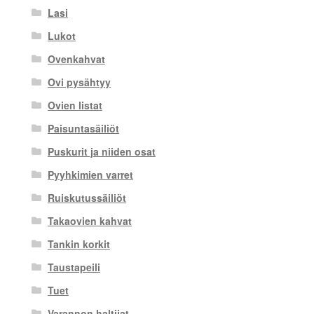
Lasi
Lukot
Ovenkahvat
Ovi pysähtyy
Ovien listat
Paisuntasäiliöt
Puskurit ja niiden osat
Pyyhkimien varret
Ruiskutussäiliöt
Takaovien kahvat
Tankin korkit
Taustapeili
Tuet
Varannon haltijat