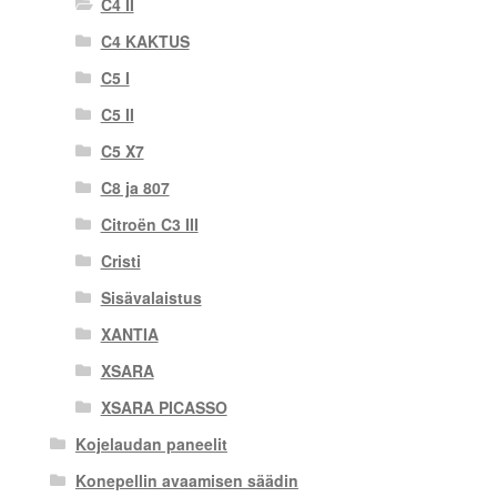
C4 II
C4 KAKTUS
C5 I
C5 II
C5 X7
C8 ja 807
Citroën C3 III
Cristi
Sisävalaistus
XANTIA
XSARA
XSARA PICASSO
Kojelaudan paneelit
Konepellin avaamisen säädin