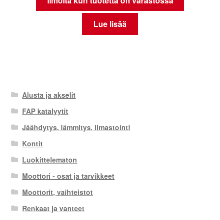
Ilmoita kun tuotetta on varastossa
Lue lisää
Alusta ja akselit
FAP katalyytit
Jäähdytys, lämmitys, ilmastointi
Kontit
Luokittelematon
Moottori - osat ja tarvikkeet
Moottorit, vaihteistot
Renkaat ja vanteet