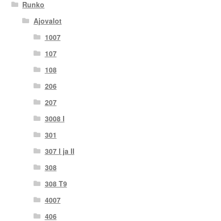
Runko
Ajovalot
1007
107
108
206
207
3008 I
301
307 I ja II
308
308 T9
4007
406