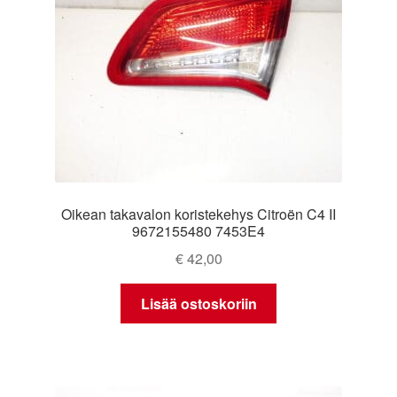
Oikean takavalon koristekehys Citroën C4 II
9672155480 7453E4
€
42,00
Lisää ostoskoriin