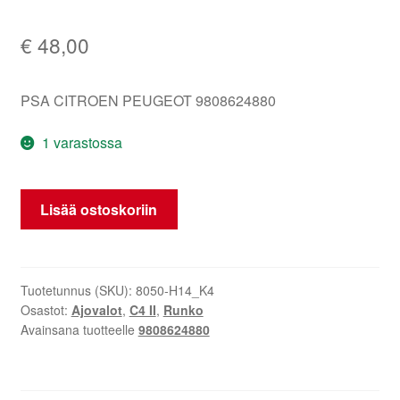
€
48,00
PSA CITROEN PEUGEOT 9808624880
1 varastossa
Koristeellinen
Lisää ostoskoriin
kehys
vasemman
takavalon
Citroën
Tuotetunnus (SKU):
8050-H14_K4
Osastot:
Ajovalot
,
C4 II
,
Runko
C4
Avainsana tuotteelle
9808624880
II
9808624880
määrä