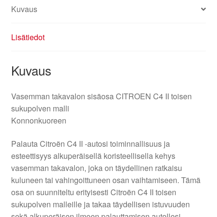
Kuvaus
Lisätiedot
Kuvaus
Vasemman takavalon sisäosa CITROEN C4 II toisen
sukupolven malli
Konnonkuoreen
Palauta Citroën C4 II -autosi toiminnallisuus ja
esteettisyys alkuperäisellä koristeellisella kehys
vasemman takavalon, joka on täydellinen ratkaisu
kuluneen tai vahingoittuneen osan vaihtamiseen. Tämä
osa on suunniteltu erityisesti Citroën C4 II toisen
sukupolven malleille ja takaa täydellisen istuvuuden
sekä alkuperäisen ilmeen palauttamisen autollesi.