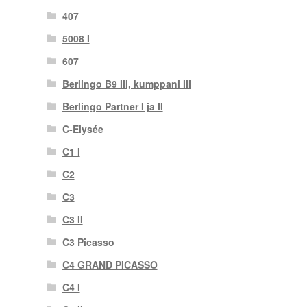
407
5008 I
607
Berlingo B9 III, kumppani III
Berlingo Partner I ja II
C-Elysée
C1 I
C2
C3
C3 II
C3 Picasso
C4 GRAND PICASSO
C4 I