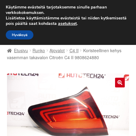
TOIMITUS alkaen 7 EUR
Käytämme evästeitä tarjotaksemme sinulle parhaan
verkkokokemuksen.
Lisätietoa käyttämistämme evästeistä tai niiden kytkemisestä
Siirry
Siirry
Valikko
pois päältä saat kohdasta
asetukset
.
navigointiin
sisältöön
Hyväksyä
Etusivu
Etusivu
Runko
Ajovalot
C4 II
Koristeellinen kehys
Kärry
vasemman takavalon Citroën C4 II 9808624880
Käyttöehdot
Kuljetus
🔍
Maailmanlaajuinen toimitus
Maksut
Meistä