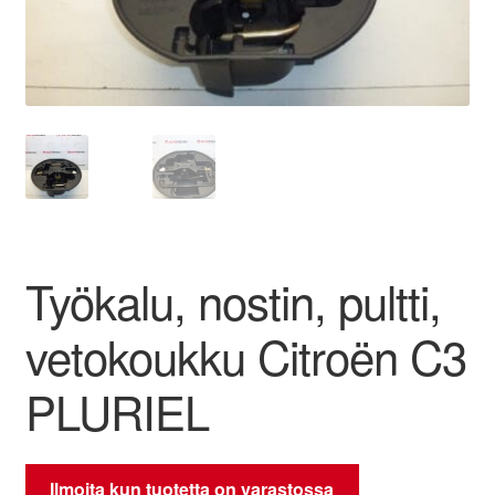
Ota yhteyttä
Reklamaatiomenettely
Tarkista
Tietosuojakäytäntö
Työkalu, nostin, pultti,
Tilini
vetokoukku Citroën C3
Valitukset
PLURIEL
Ilmoita kun tuotetta on varastossa