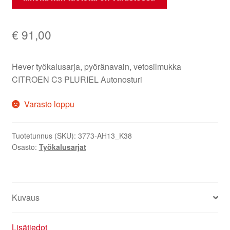
€
91,00
Hever työkalusarja, pyöränavain, vetosilmukka
CITROEN C3 PLURIEL Autonosturi
Varasto loppu
Tuotetunnus (SKU):
3773-AH13_K38
Osasto:
Työkalusarjat
Kuvaus
Lisätiedot