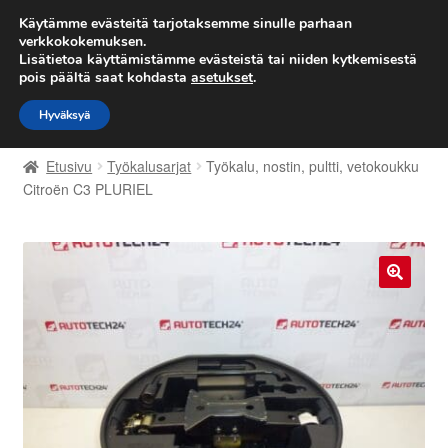
TOIMITUS alkaen 7 EUR
Käytämme evästeitä tarjotaksemme sinulle parhaan
verkkokokemuksen.
Lisätietoa käyttämistämme evästeistä tai niiden kytkemisestä
Siirry
Siirry
Valikko
pois päältä saat kohdasta
asetukset
.
navigointiin
sisältöön
Hyväksyä
Etusivu
Etusivu
Työkalusarjat
Työkalu, nostin, pultti, vetokoukku
Kärry
Citroën C3 PLURIEL
Käyttöehdot
Kuljetus
🔍
Maailmanlaajuinen toimitus
Maksut
Meistä