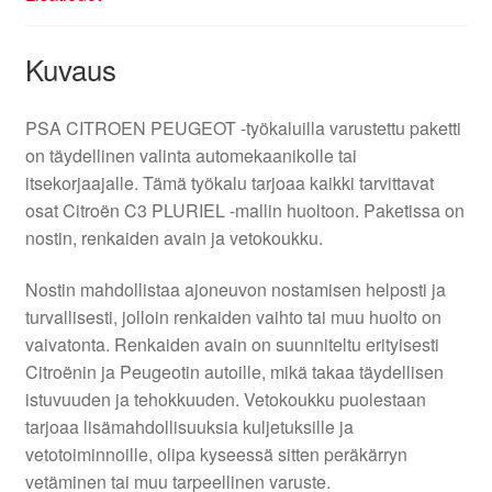
Kuvaus
PSA CITROEN PEUGEOT -työkaluilla varustettu paketti
on täydellinen valinta automekaanikolle tai
itsekorjaajalle. Tämä työkalu tarjoaa kaikki tarvittavat
osat Citroën C3 PLURIEL -mallin huoltoon. Paketissa on
nostin, renkaiden avain ja vetokoukku.
Nostin mahdollistaa ajoneuvon nostamisen helposti ja
turvallisesti, jolloin renkaiden vaihto tai muu huolto on
vaivatonta. Renkaiden avain on suunniteltu erityisesti
Citroënin ja Peugeotin autoille, mikä takaa täydellisen
istuvuuden ja tehokkuuden. Vetokoukku puolestaan
tarjoaa lisämahdollisuuksia kuljetuksille ja
vetotoiminnoille, olipa kyseessä sitten peräkärryn
vetäminen tai muu tarpeellinen varuste.