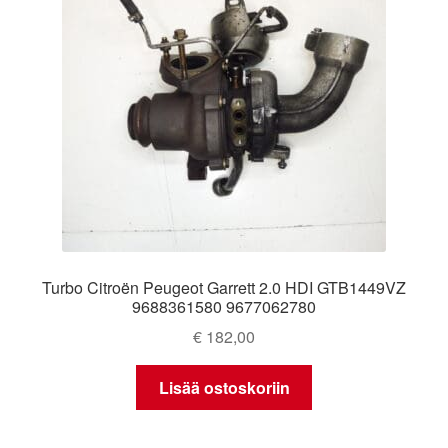
Turbo Citroën Peugeot Garrett 2.0 HDI GTB1449VZ
9688361580 9677062780
€
182,00
Lisää ostoskoriin