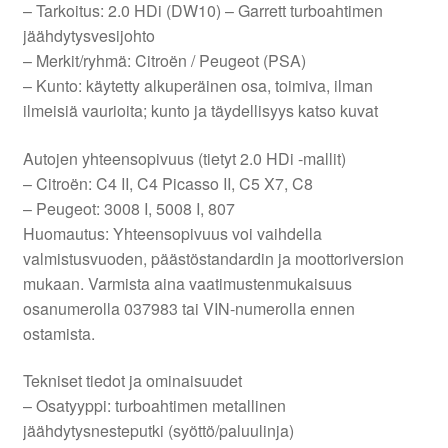
– Tarkoitus: 2.0 HDi (DW10) – Garrett turboahtimen
jäähdytysvesijohto
– Merkit/ryhmä: Citroën / Peugeot (PSA)
– Kunto: käytetty alkuperäinen osa, toimiva, ilman
ilmeisiä vaurioita; kunto ja täydellisyys katso kuvat
Autojen yhteensopivuus (tietyt 2.0 HDi -mallit)
– Citroën: C4 II, C4 Picasso II, C5 X7, C8
– Peugeot: 3008 I, 5008 I, 807
Huomautus: Yhteensopivuus voi vaihdella
valmistusvuoden, päästöstandardin ja moottoriversion
mukaan. Varmista aina vaatimustenmukaisuus
osanumerolla 037983 tai VIN-numerolla ennen
ostamista.
Tekniset tiedot ja ominaisuudet
– Osatyyppi: turboahtimen metallinen
jäähdytysnesteputki (syöttö/paluulinja)