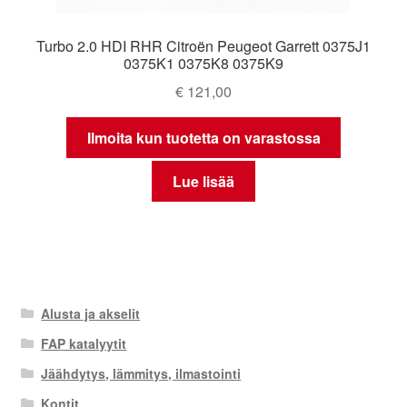
Turbo 2.0 HDI RHR Citroën Peugeot Garrett 0375J1
0375K1 0375K8 0375K9
€
121,00
Ilmoita kun tuotetta on varastossa
Lue lisää
Alusta ja akselit
FAP katalyytit
Jäähdytys, lämmitys, ilmastointi
Kontit