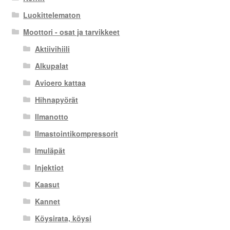
Luokittelematon
Moottori - osat ja tarvikkeet
Aktiivihiili
Alkupalat
Avioero kattaa
Hihnapyörät
Ilmanotto
Ilmastointikompressorit
Imuläpät
Injektiot
Kaasut
Kannet
Köysirata, köysi