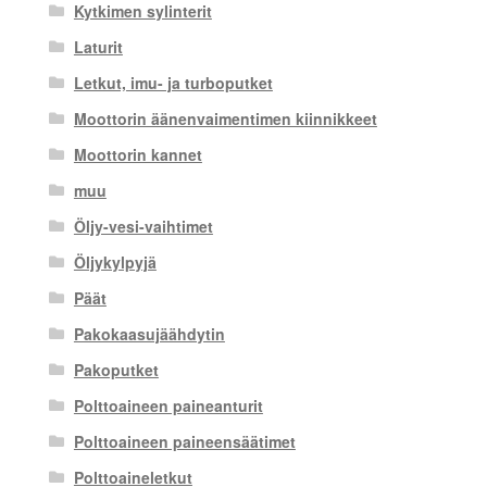
Kytkimen sylinterit
Laturit
Letkut, imu- ja turboputket
Moottorin äänenvaimentimen kiinnikkeet
Moottorin kannet
muu
Öljy-vesi-vaihtimet
Öljykylpyjä
Päät
Pakokaasujäähdytin
Pakoputket
Polttoaineen paineanturit
Polttoaineen paineensäätimet
Polttoaineletkut