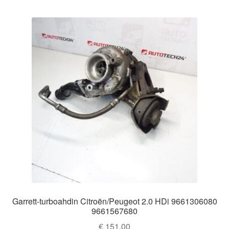
Garrett-turboahdin Citroën/Peugeot 2.0 HDi 9661306080
9661567680
€
151,00