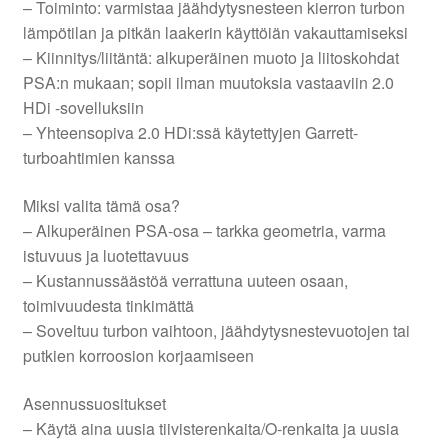
– Toiminto: varmistaa jäähdytysnesteen kierron turbon
lämpötilan ja pitkän laakerin käyttöiän vakauttamiseksi
– Kiinnitys/liitäntä: alkuperäinen muoto ja liitoskohdat
PSA:n mukaan; sopii ilman muutoksia vastaaviin 2.0
HDi -sovelluksiin
– Yhteensopiva 2.0 HDi:ssä käytettyjen Garrett-
turboahtimien kanssa
Miksi valita tämä osa?
– Alkuperäinen PSA-osa – tarkka geometria, varma
istuvuus ja luotettavuus
– Kustannussäästöä verrattuna uuteen osaan,
toimivuudesta tinkimättä
– Soveltuu turbon vaihtoon, jäähdytysnestevuotojen tai
putkien korroosion korjaamiseen
Asennussuositukset
– Käytä aina uusia tiivisterenkaita/O-renkaita ja uusia