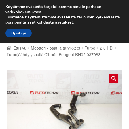
TOIMITUS alkaen 7 EUR
Käytämme evästeitä tarjotaksemme sinulle parhaan
verkkokokemuksen.
Lisätietoa käyttämistämme evästeistä tai niiden kytkemisestä
Siirry
Siirry
Valikko
pois päältä saat kohdasta
asetukset
.
navigointiin
sisältöön
Hyväksyä
Etusivu
Etusivu
Moottori - osat ja tarvikkeet
Turbo
2.0 HDI
Kärry
Turbojäähdytysputki Citroën Peugeot RH02 037983
Käyttöehdot
Kuljetus
🔍
Maailmanlaajuinen toimitus
Maksut
Meistä