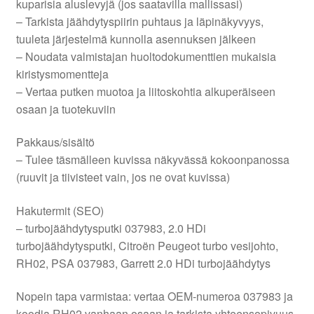
kuparisia aluslevyjä (jos saatavilla mallissasi)
– Tarkista jäähdytyspiirin puhtaus ja läpinäkyvyys,
tuuleta järjestelmä kunnolla asennuksen jälkeen
– Noudata valmistajan huoltodokumenttien mukaisia
kiristysmomentteja
– Vertaa putken muotoa ja liitoskohtia alkuperäiseen
osaan ja tuotekuviin
Pakkaus/sisältö
– Tulee täsmälleen kuvissa näkyvässä kokoonpanossa
(ruuvit ja tiivisteet vain, jos ne ovat kuvissa)
Hakutermit (SEO)
– turbojäähdytysputki 037983, 2.0 HDi
turbojäähdytysputki, Citroën Peugeot turbo vesijohto,
RH02, PSA 037983, Garrett 2.0 HDi turbojäähdytys
Nopein tapa varmistaa: vertaa OEM-numeroa 037983 ja
koodia RH02 vanhaan osaan ja tarkista yhteensopivuus