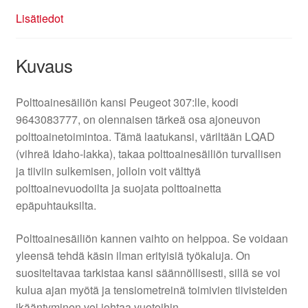
Lisätiedot
Kuvaus
Polttoainesäiliön kansi Peugeot 307:lle, koodi
9643083777, on olennaisen tärkeä osa ajoneuvon
polttoainetoimintoa. Tämä laatukansi, väriltään LQAD
(vihreä Idaho-lakka), takaa polttoainesäiliön turvallisen
ja tiiviin sulkemisen, jolloin voit välttyä
polttoainevuodoilta ja suojata polttoainetta
epäpuhtauksilta.
Polttoainesäiliön kannen vaihto on helppoa. Se voidaan
yleensä tehdä käsin ilman erityisiä työkaluja. On
suositeltavaa tarkistaa kansi säännöllisesti, sillä se voi
kulua ajan myötä ja tensiometreinä toimivien tiivisteiden
ikääntyminen voi johtaa vuotoihin.