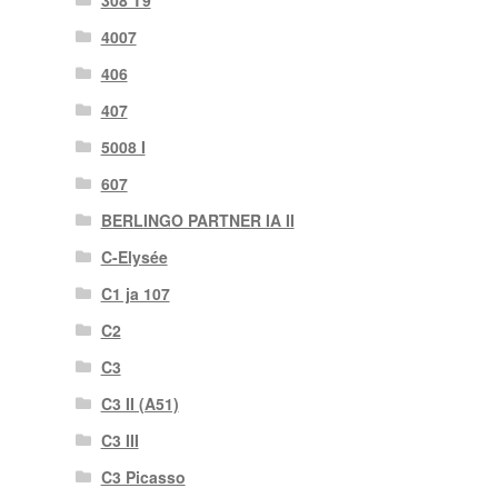
4007
406
407
5008 I
607
BERLINGO PARTNER IA II
C-Elysée
C1 ja 107
C2
C3
C3 II (A51)
C3 III
C3 Picasso