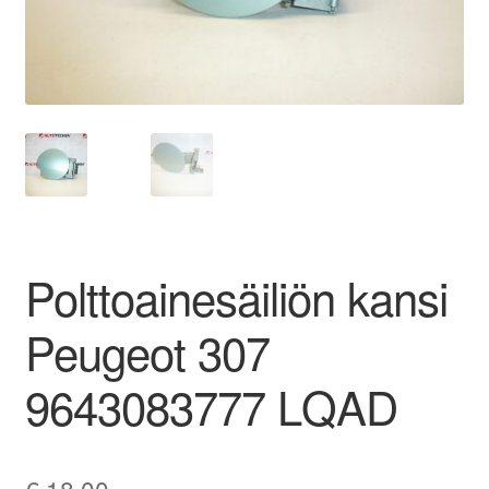
Ota yhteyttä
Reklamaatiomenettely
Tarkista
Tietosuojakäytäntö
Polttoainesäiliön kansi
Tilini
Peugeot 307
Valitukset
9643083777 LQAD
€
18,00