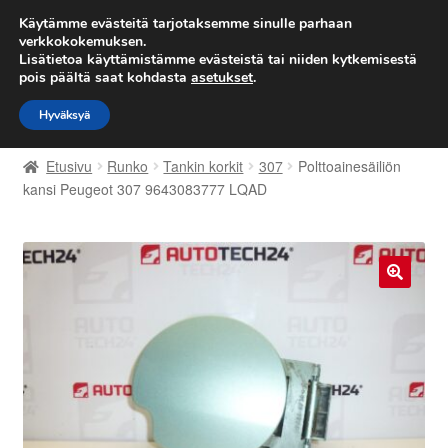
TOIMITUS alkaen 7 EUR
Käytämme evästeitä tarjotaksemme sinulle parhaan
verkkokokemuksen.
Lisätietoa käyttämistämme evästeistä tai niiden kytkemisestä
Siirry
Siirry
Valikko
pois päältä saat kohdasta
asetukset
.
navigointiin
sisältöön
Hyväksyä
Etusivu
Etusivu
Runko
Tankin korkit
307
Polttoainesäiliön
Kärry
kansi Peugeot 307 9643083777 LQAD
Käyttöehdot
Kuljetus
🔍
Maailmanlaajuinen toimitus
Maksut
Meistä