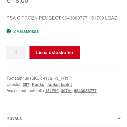
PSA CITROEN PEUGEOT 9643083777 151799 LQAD
2 varastossa
Polttoainesäiliön
Lisää ostoskoriin
kansi
Peugeot
307
9643083777
Tuotetunnus (SKU):
4172-K3_KR3
Osastot:
307
,
Runko
,
Tankin korkit
LQAD
Avainsanat tuotteelle
151799
,
307:n
,
9643083777
määrä
Kuvaus