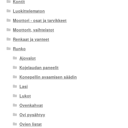
Kontit
Luokittelematon
Moottori - osat ja tarvikkeet
Moottorit, vaihteistot
Renkaat ja vanteet
Runko
Ajovalot
Kojelaudan paneelit
Konepellin avaamisen säädin
Lasi
Lukot
Ovenkahvat
Ovi pysähtyy
Ovien listat