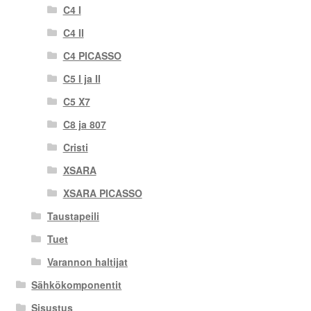
C4 I
C4 II
C4 PICASSO
C5 I ja II
C5 X7
C8 ja 807
Cristi
XSARA
XSARA PICASSO
Taustapeili
Tuet
Varannon haltijat
Sähkökomponentit
Sisustus