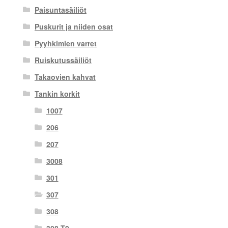
Paisuntasäiliöt
Puskurit ja niiden osat
Pyyhkimien varret
Ruiskutussäiliöt
Takaovien kahvat
Tankin korkit
1007
206
207
3008
301
307
308
308 T9