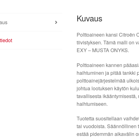
Kuvaus
aus
Polttoaineen kansi Citroën C
tiedot
tiivistyksen. Tämä malli on v
EXY – MUSTA ONYKS.
Polttoaineen kannen pääasia
haihtuminen ja pitää tankki
polttoainejärjestelmää ulkois
johtua lootuksen käytön kului
tavallisesta ikääntymisestä, 
haihtumiseen.
Tuotetta suositellaan vaihd
tai vuodoista. Säännöllinen t
estää pidemmän aikavälin on