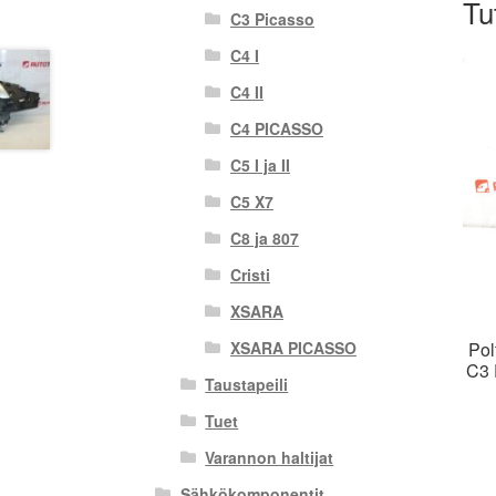
Tu
C3 Picasso
C4 I
C4 II
C4 PICASSO
C5 I ja II
C5 X7
C8 ja 807
Cristi
XSARA
Pol
XSARA PICASSO
C3 
Taustapeili
Tuet
Varannon haltijat
Sähkökomponentit