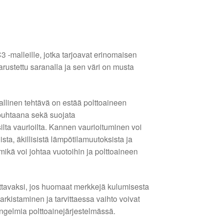
3 -malleille, jotka tarjoavat erinomaisen
arustettu saranalla ja sen väri on musta
llinen tehtävä on estää polttoaineen
 puhtaana sekä suojata
ilta vaurioilta. Kannen vaurioituminen voi
sta, äkillisistä lämpötilamuutoksista ja
mikä voi johtaa vuotoihin ja polttoaineen
ettavaksi, jos huomaat merkkejä kulumisesta
arkistaminen ja tarvittaessa vaihto voivat
gelmia polttoainejärjestelmässä.