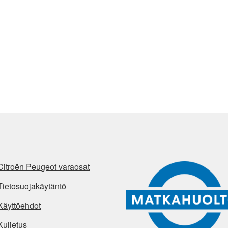
Citroën Peugeot varaosat
Tietosuojakäytäntö
Käyttöehdot
Kuljetus