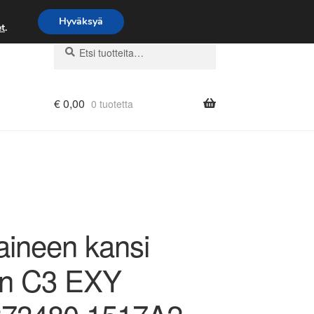
Hyväksyä
t
.
Etsi:
Haku
€
0,00
0 tuotetta
aineen kansi
ën C3 EXY