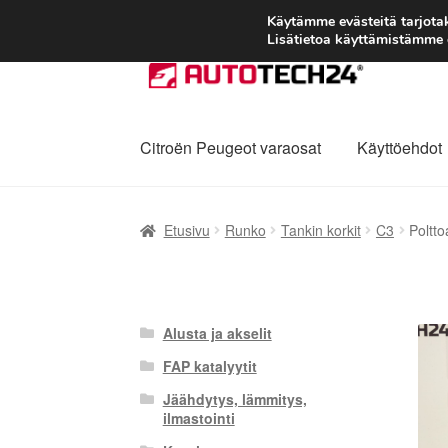
Käytämme evästeitä tarjot
Lisätietoa käyttämistämme e
Siirry
Siirry
navigointiin
sisältöön
Citroën Peugeot varaosat
Käyttöehdot
Etusivu
Kärry
Käyttöehdot
Kuljetus
Maailman
Etusivu
Runko
Tankin korkit
C3
Poltt
Reklamaatiomenettely
Tarkista
Tietosuojak
Alusta ja akselit
FAP katalyytit
Jäähdytys, lämmitys,
ilmastointi