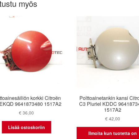
tustu myös
ttoainesäiliön korkki Citroën
Polttoainetankin kansi Citr
EKQD 9641873480 1517A2
C3 Pluriel KDDC 9641873
1517A2
€
36,00
€
42,00
Lisää ostoskoriin
Ilmoita kun tuotetta on