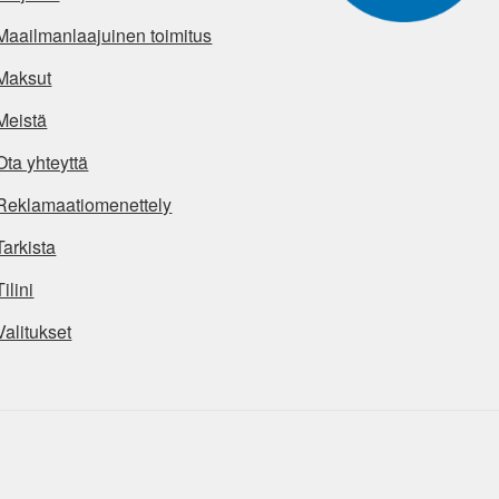
Maailmanlaajuinen toimitus
Maksut
Meistä
Ota yhteyttä
Reklamaatiomenettely
Tarkista
Tilini
Valitukset