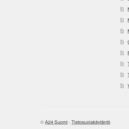
©
A24 Suomi
-
Tietosuojakäytäntö