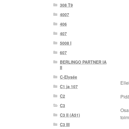
308 T9
4007
406
407
5008 I
607
BERLINGO PARTNER IA
II
C-Elysée
Elle
C1 ja 107
C2
Pidä
C3
Osat
C3 II (A51)
toim
C3 III