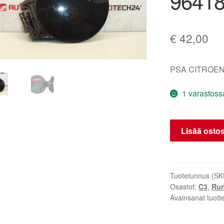
96418
€
42,00
PSA CITROEN
1 varastoss
Polttoaineen
Lisää ostos
kansi
Citroën
C3
EXY
Tuotetunnus (SK
Osastot:
C3
,
Ru
9641873480
Avainsanat tuott
1517A2
määrä