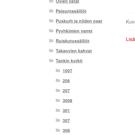
Ovien listat
Paisuntasäiliöt
Puskurit ja niiden osat
Kuv
Pyyhkimien varret
Lisä
Ruiskutussäiliöt
Takaovien kahvat
Tankin korkit
1007
206
207
3008
301
307
308