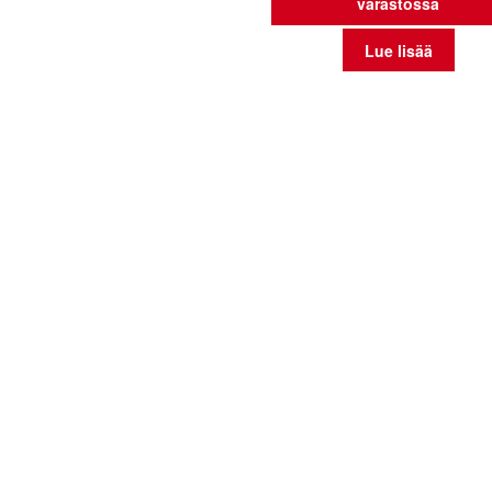
varastossa
Lue lisää