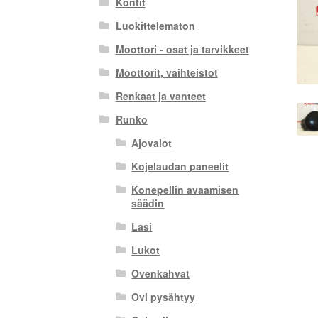
Kontit
Luokittelematon
Moottori - osat ja tarvikkeet
Moottorit, vaihteistot
Renkaat ja vanteet
Runko
Ajovalot
Kojelaudan paneelit
Konepellin avaamisen
säädin
Lasi
Lukot
Ovenkahvat
Ovi pysähtyy