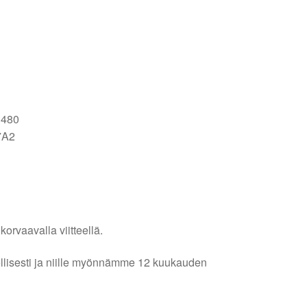
3480
7A2
orvaavalla viitteellä.
lellisesti ja niille myönnämme 12 kuukauden