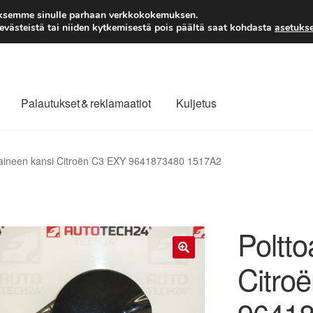
TOIMITUS alkaen 7 EUR
aksemme sinulle parhaan verkkokokemuksen.
västeistä tai niiden kytkemisestä pois päältä saat kohdasta
asetukse
Palautukset & reklamaatiot
Kuljetus
laajuinen toimitus
Maksut
Meistä
Ota yhteyttä
oaineen kansi Citroën C3 EXY 9641873480 1517A2
äytäntö
Tilini
Valitukset
Poltto
Citro
🔍