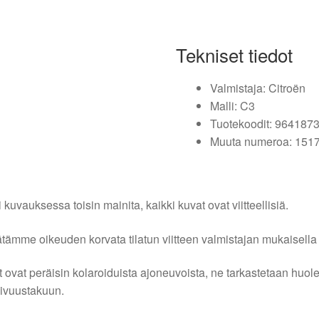
Tekniset tiedot
Valmistaja: Citroën
Malli: C3
Tuotekoodit: 964187
Muuta numeroa: 151
i kuvauksessa toisin mainita, kaikki kuvat ovat viitteellisiä.
tämme oikeuden korvata tilatun viitteen valmistajan mukaisella k
 ovat peräisin kolaroiduista ajoneuvoista, ne tarkastetaan huo
ivuustakuun.