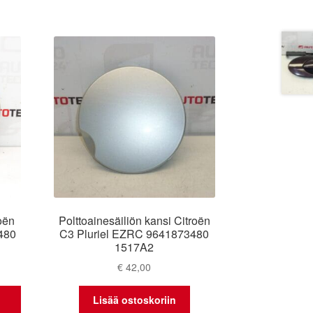
oën
Polttoainesäiliön kansi Citroën
480
C3 Pluriel EZRC 9641873480
1517A2
€
42,00
Lisää ostoskoriin