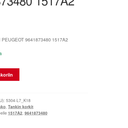
73480 1517A2
 PEUGEOT 9641873480 1517A2
a
koriin
U):
5304-L7_K18
nko
,
Tankin korkit
eelle
1517A2
,
9641873480