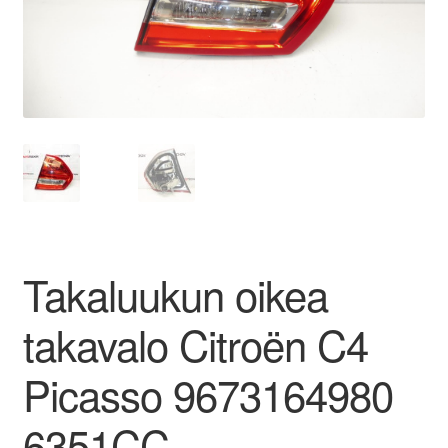
Ota yhteyttä
Reklamaatiomenettely
Tarkista
Tietosuojakäytäntö
Tilini
Takaluukun oikea
Valitukset
takavalo Citroën C4
Picasso 9673164980
6351CC