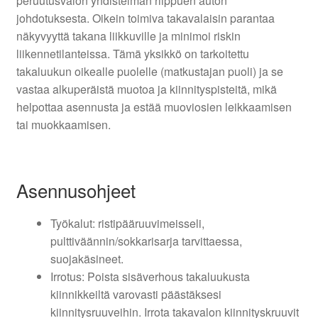
peruutusvalon yhdistelmän riippuen auton
johdotuksesta. Oikein toimiva takavalaisin parantaa
näkyvyyttä takana liikkuville ja minimoi riskin
liikennetilanteissa. Tämä yksikkö on tarkoitettu
takaluukun oikealle puolelle (matkustajan puoli) ja se
vastaa alkuperäistä muotoa ja kiinnityspisteitä, mikä
helpottaa asennusta ja estää muoviosien leikkaamisen
tai muokkaamisen.
Asennusohjeet
Työkalut: ristipääruuvimeisseli,
pulttiväännin/sokkarisarja tarvittaessa,
suojakäsineet.
Irrotus: Poista sisäverhous takaluukusta
kiinnikkeiltä varovasti päästäksesi
kiinnitysruuveihin. Irrota takavalon kiinnityskruuvit