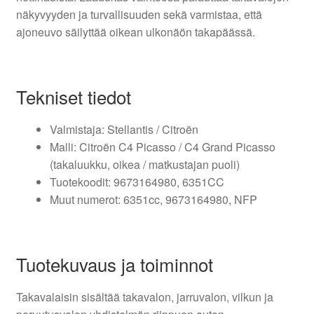
näkyvyyden ja turvallisuuden sekä varmistaa, että
ajoneuvo säilyttää oikean ulkonäön takapäässä.
Tekniset tiedot
Valmistaja: Stellantis / Citroën
Malli: Citroën C4 Picasso / C4 Grand Picasso
(takaluukku, oikea / matkustajan puoli)
Tuotekoodit: 9673164980, 6351CC
Muut numerot: 6351cc, 9673164980, NFP
Tuotekuvaus ja toiminnot
Takavalaisin sisältää takavalon, jarruvalon, vilkun ja