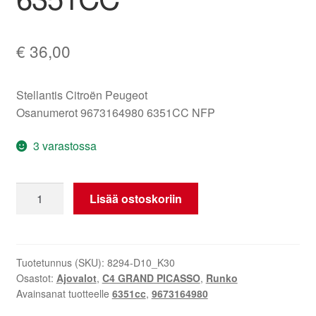
€
36,00
Stellantis Citroën Peugeot
Osanumerot 9673164980 6351CC NFP
3 varastossa
Takaluukun
Lisää ostoskoriin
oikea
takavalo
Citroën
C4
Tuotetunnus (SKU):
8294-D10_K30
Osastot:
Ajovalot
,
C4 GRAND PICASSO
,
Runko
Picasso
Avainsanat tuotteelle
6351cc
,
9673164980
9673164980
6351CC