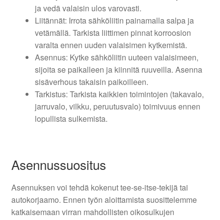
ja vedä valaisin ulos varovasti.
Liitännät: Irrota sähköliitin painamalla salpa ja
vetämällä. Tarkista liittimen pinnat korroosion
varalta ennen uuden valaisimen kytkemistä.
Asennus: Kytke sähköliitin uuteen valaisimeen,
sijoita se paikalleen ja kiinnitä ruuveilla. Asenna
sisäverhous takaisin paikoilleen.
Tarkistus: Tarkista kaikkien toimintojen (takavalo,
jarruvalo, vilkku, peruutusvalo) toimivuus ennen
lopullista sulkemista.
Asennussuositus
Asennuksen voi tehdä kokenut tee-se-itse-tekijä tai
autokorjaamo. Ennen työn aloittamista suosittelemme
katkaisemaan virran mahdollisten oikosulkujen