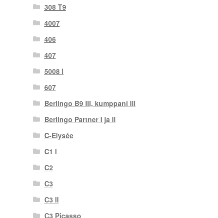
308 T9
4007
406
407
5008 I
607
Berlingo B9 III, kumppani III
Berlingo Partner I ja II
C-Elysée
C1 I
C2
C3
C3 II
C3 Picasso