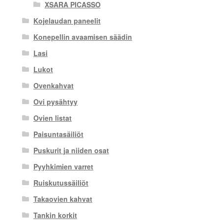
XSARA PICASSO
Kojelaudan paneelit
Konepellin avaamisen säädin
Lasi
Lukot
Ovenkahvat
Ovi pysähtyy
Ovien listat
Paisuntasäiliöt
Puskurit ja niiden osat
Pyyhkimien varret
Ruiskutussäiliöt
Takaovien kahvat
Tankin korkit