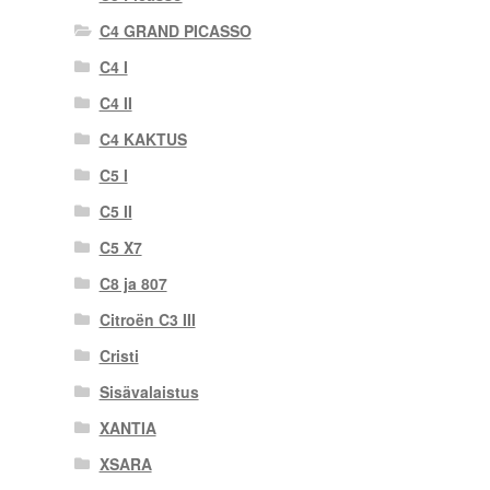
C4 GRAND PICASSO
C4 I
C4 II
C4 KAKTUS
C5 I
C5 II
C5 X7
C8 ja 807
Citroën C3 III
Cristi
Sisävalaistus
XANTIA
XSARA