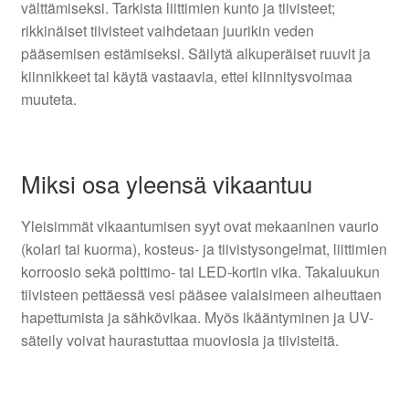
välttämiseksi. Tarkista liittimien kunto ja tiivisteet;
rikkinäiset tiivisteet vaihdetaan juurikin veden
pääsemisen estämiseksi. Säilytä alkuperäiset ruuvit ja
kiinnikkeet tai käytä vastaavia, ettei kiinnitysvoimaa
muuteta.
Miksi osa yleensä vikaantuu
Yleisimmät vikaantumisen syyt ovat mekaaninen vaurio
(kolari tai kuorma), kosteus- ja tiivistysongelmat, liittimien
korroosio sekä polttimo- tai LED-kortin vika. Takaluukun
tiivisteen pettäessä vesi pääsee valaisimeen aiheuttaen
hapettumista ja sähkövikaa. Myös ikääntyminen ja UV-
säteily voivat haurastuttaa muoviosia ja tiivisteitä.