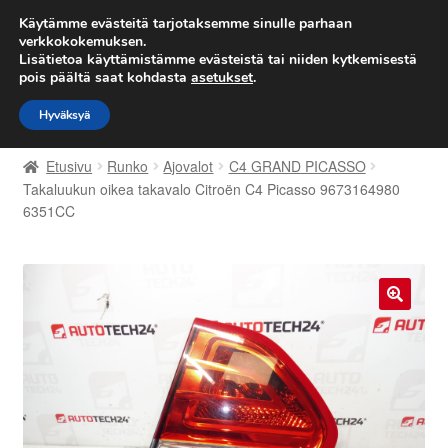
TOIMITUS alkaen 7 EUR
Käytämme evästeitä tarjotaksemme sinulle parhaan
verkkokokemuksen.
Lisätietoa käyttämistämme evästeistä tai niiden kytkemisestä
Siirry
Siirry
Valikko
pois päältä saat kohdasta
asetukset
.
navigointiin
sisältöön
Hyväksyä
Etusivu
Etusivu
Runko
Ajovalot
C4 GRAND PICASSO
Kärry
Takaluukun oikea takavalo Citroën C4 Picasso 9673164980
6351CC
Käyttöehdot
Kuljetus
🔍
Maailmanlaajuinen toimitus
Maksut
Meistä