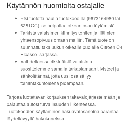
Käytännön huomioita ostajalle
Etsi tuotetta haulla tuotekoodilla (9673164980 tai
6351CC), se helpottaa oikean osan löytämistä.
Tarkista valaisimen kiinnityskohtien ja liittimien
yhteensopivuus omaan malliin. Tämä tuote on
suunnattu takaluukun oikealle puolelle Citroën C4
Picasso -sarjassa.
Vaihdettaessa rikkinäistä valaisinta
suosittelemme samalla tarkastamaan tiivisteet ja
sähköliitännät, jotta uusi osa säilyy
toimintakuntoisena pidempään.
Tarjoaa luotettavan korjauksen takavalojärjestelmään ja
palauttaa autosi turvallisuuden liikenteessä.
Tuotekoodien käyttäminen hakuavainsanoina parantaa
löydettävyyttä hakukoneissa.