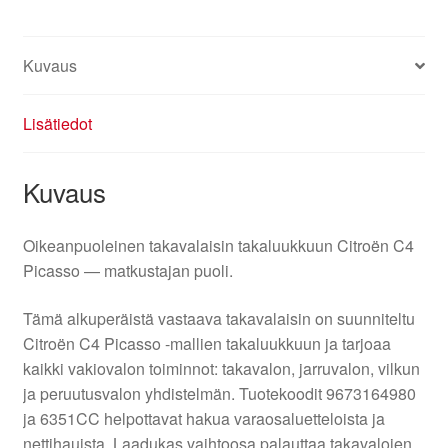
määrä
Kuvaus
Lisätiedot
Kuvaus
Oikeanpuoleinen takavalaisin takaluukkuun Citroën C4
Picasso — matkustajan puoli.
Tämä alkuperäistä vastaava takavalaisin on suunniteltu
Citroën C4 Picasso -mallien takaluukkuun ja tarjoaa
kaikki vakiovalon toiminnot: takavalon, jarruvalon, vilkun
ja peruutusvalon yhdistelmän. Tuotekoodit 9673164980
ja 6351CC helpottavat hakua varaosaluetteloista ja
nettihauista. Laadukas vaihtoosa palauttaa takavalojen