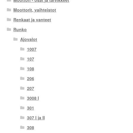
Moottori - osat ja tarvikkeet
Moottorit, vaihteistot
Renkaat ja vanteet
Runko
Ajovalot
1007
107
108
206
207
3008 I
301
307 I ja II
308