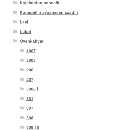
Kojelaudan paneelit
Konepellin avaamisen säädin
Lasi
Lukot
Ovenkahvat
1007
2008
206
207
3008 I
301
307
308
308 T9