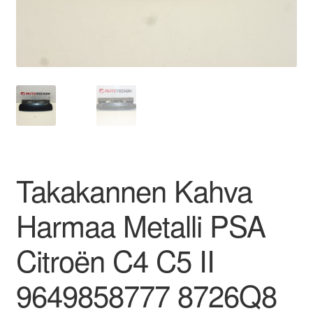
Ota yhteyttä
Reklamaatiomenettely
Tarkista
Tietosuojakäytäntö
Takakannen Kahva
Tilini
Harmaa Metalli PSA
Valitukset
Citroën C4 C5 II
9649858777 8726Q8