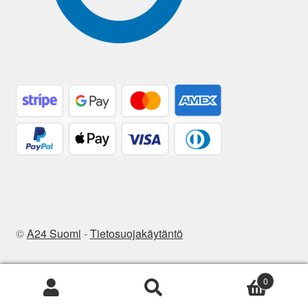
©
A24 Suomi
-
Tietosuojakäytäntö
0
Etsi:
Haku