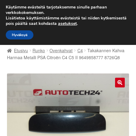
TOIMITUS alkaen 7 EUR
Käytämme evästeitä tarjotaksemme sinulle parhaan
verkkokokemuksen.
Lisätietoa käyttämistämme evästeistä tai niiden kytkemisestä
Siirry
Siirry
Valikko
pois päältä saat kohdasta
asetukset
.
navigointiin
sisältöön
Hyväksyä
Etusivu
Etusivu
Runko
Ovenkahvat
C4
Takakannen Kahva
Kärry
Harmaa Metalli PSA Citroën C4 C5 II 9649858777 8726Q8
Käyttöehdot
Kuljetus
🔍
Maailmanlaajuinen toimitus
Maksut
Meistä