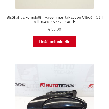
Sisäkahva kompletti – vasemman takaoven Citroën C5 I
ja II 9641315777 9143H9
€
30,00
Lisää ostoskoriin