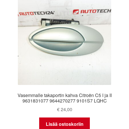
Vasemmalle takaportin kahva Citroën C5 I ja II
9631831077 9644270277 9101S7 LQHC
€
24,00
Lisää ostoskoriin