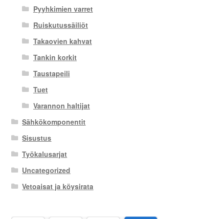
Pyyhkimien varret
Ruiskutussäiliöt
Takaovien kahvat
Tankin korkit
Taustapeili
Tuet
Varannon haltijat
Sähkökomponentit
Sisustus
Työkalusarjat
Uncategorized
Vetoaisat ja köysirata