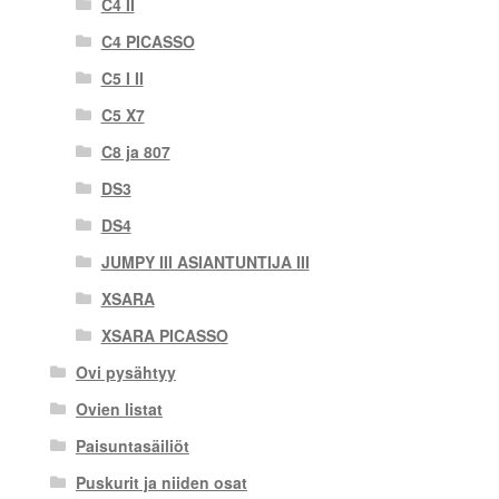
C4 II
C4 PICASSO
C5 I II
C5 X7
C8 ja 807
DS3
DS4
JUMPY III ASIANTUNTIJA III
XSARA
XSARA PICASSO
Ovi pysähtyy
Ovien listat
Paisuntasäiliöt
Puskurit ja niiden osat