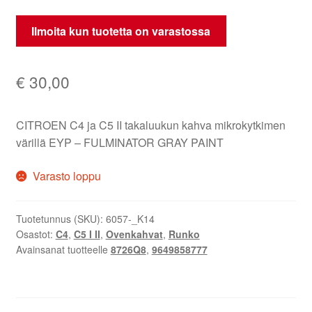
Ilmoita kun tuotetta on varastossa
€
30,00
CITROEN C4 ja C5 II takaluukun kahva mikrokytkimen
värillä EYP – FULMINATOR GRAY PAINT
Varasto loppu
Tuotetunnus (SKU):
6057-_K14
Osastot:
C4
,
C5 I II
,
Ovenkahvat
,
Runko
Avainsanat tuotteelle
8726Q8
,
9649858777