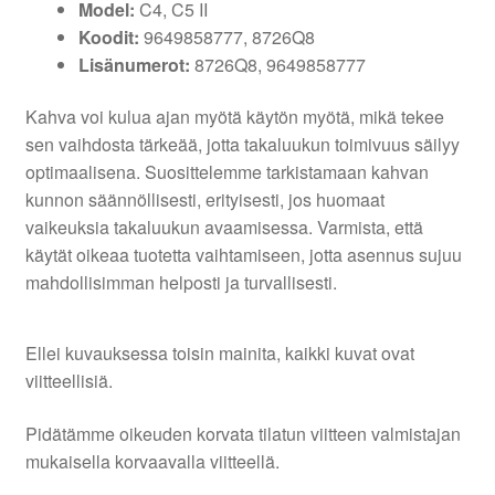
Model:
C4, C5 II
Koodit:
9649858777, 8726Q8
Lisänumerot:
8726Q8, 9649858777
Kahva voi kulua ajan myötä käytön myötä, mikä tekee
sen vaihdosta tärkeää, jotta takaluukun toimivuus säilyy
optimaalisena. Suosittelemme tarkistamaan kahvan
kunnon säännöllisesti, erityisesti, jos huomaat
vaikeuksia takaluukun avaamisessa. Varmista, että
käytät oikeaa tuotetta vaihtamiseen, jotta asennus sujuu
mahdollisimman helposti ja turvallisesti.
Ellei kuvauksessa toisin mainita, kaikki kuvat ovat
viitteellisiä.
Pidätämme oikeuden korvata tilatun viitteen valmistajan
mukaisella korvaavalla viitteellä.