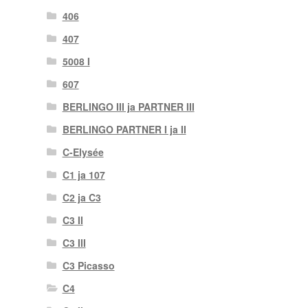
406
407
5008 I
607
BERLINGO III ja PARTNER III
BERLINGO PARTNER I ja II
C-Elysée
C1 ja 107
C2 ja C3
C3 II
C3 III
C3 Picasso
C4