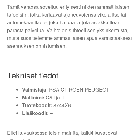
Tämä varaosa soveltuu erityisesti niiden ammattilaisten
tarpeisiin, jotka korjaavat ajoneuvojensa vikoja itse tai
automekaanikolle, joka haluaa tarjota asiakkaillean
parasta palvelua. Vaihto on suhteellisen yksinkertaista,
mutta suosittelemme ammattilaisen apua varmistaaksesi
asennuksen onnistumisen.
Tekniset tiedot
Valmistaja:
PSA CITROEN PEUGEOT
Mallinimi:
C5 I ja II
Tuotekoodit:
8744X6
Lisäkoodit:
–
Ellei kuvauksessa toisin mainita, kaikki kuvat ovat