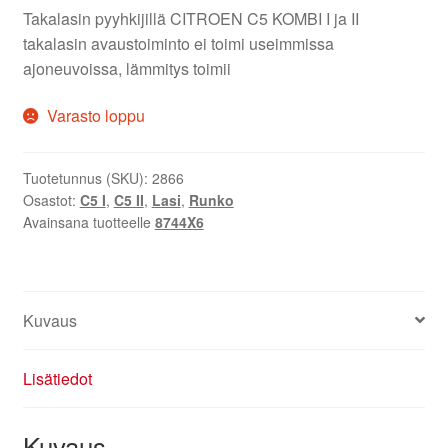
Takalasin pyyhkijillä CITROEN C5 KOMBI I ja II
takalasin avaustoiminto ei toimi useimmissa
ajoneuvoissa, lämmitys toimii
Varasto loppu
Tuotetunnus (SKU):
2866
Osastot:
C5 I
,
C5 II
,
Lasi
,
Runko
Avainsana tuotteelle
8744X6
Kuvaus
Lisätiedot
Kuvaus