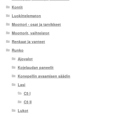
Kontit
Luokittelematon
Moottori - osat ja tarvikkeet
Moottorit, vaihteistot
Renkaat ja vanteet
Runko
Ajovalot
Kojelaudan paneelit
Konepellin avaamisen säädin
Lasi
C5 I
C5 II
Lukot