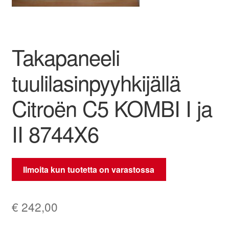
Ota yhteyttä
Takapaneeli
Reklamaatiomenettely
tuulilasinpyyhkijällä
Tarkista
Citroën C5 KOMBI I ja
Tietosuojakäytäntö
II 8744X6
Tilini
Valitukset
Ilmoita kun tuotetta on varastossa
€
242,00