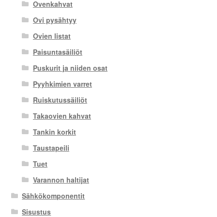
Ovenkahvat
Ovi pysähtyy
Ovien listat
Paisuntasäiliöt
Puskurit ja niiden osat
Pyyhkimien varret
Ruiskutussäiliöt
Takaovien kahvat
Tankin korkit
Taustapeili
Tuet
Varannon haltijat
Sähkökomponentit
Sisustus