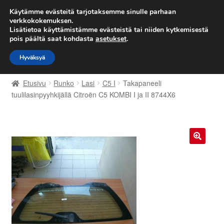
TOIMITUS alkaen 7 EUR
Käytämme evästeitä tarjotaksemme sinulle parhaan
verkkokokemuksen.
Lisätietoa käyttämistämme evästeistä tai niiden kytkemisestä
Siirry
Siirry
Valikko
pois päältä saat kohdasta
asetukset
.
navigointiin
sisältöön
Hyväksyä
Etusivu
Etusivu
Runko
Lasi
C5 I
Takapaneeli
Kärry
tuulilasinpyyhkijällä Citroën C5 KOMBI I ja II 8744X6
Käyttöehdot
Kuljetus
🔍
Maailmanlaajuinen toimitus
Maksut
Meistä