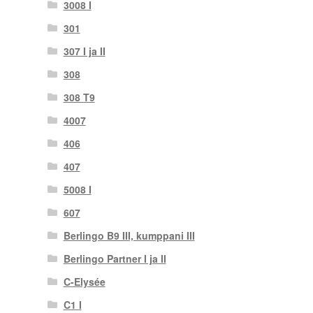
3008 I
301
307 I ja II
308
308 T9
4007
406
407
5008 I
607
Berlingo B9 III, kumppani III
Berlingo Partner I ja II
C-Elysée
C1 I