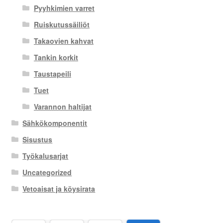
Pyyhkimien varret
Ruiskutussäiliöt
Takaovien kahvat
Tankin korkit
Taustapeili
Tuet
Varannon haltijat
Sähkökomponentit
Sisustus
Työkalusarjat
Uncategorized
Vetoaisat ja köysirata