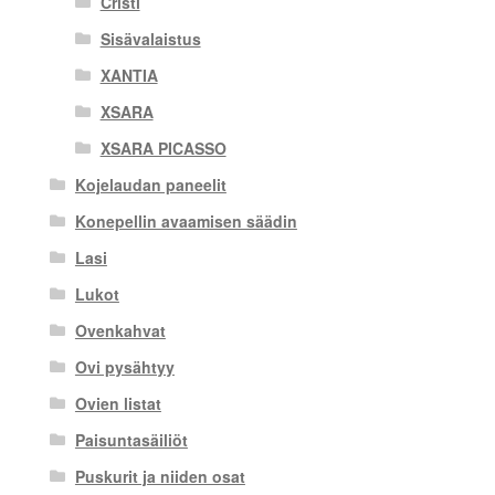
Cristi
Sisävalaistus
XANTIA
XSARA
XSARA PICASSO
Kojelaudan paneelit
Konepellin avaamisen säädin
Lasi
Lukot
Ovenkahvat
Ovi pysähtyy
Ovien listat
Paisuntasäiliöt
Puskurit ja niiden osat