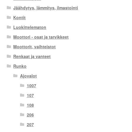
Jäähdytys, lämmitys, ilmastointi
Kontit
Luokittelematon
Moottori - osat ja tarvikkeet
Moottorit, vaihteistot
Renkaat ja vanteet
Runko
Ajovalot
1007
107
108
206
207