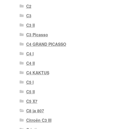
C2
C3
C3 II
C3 Picasso
C4 GRAND PICASSO
C4 I
C4 II
C4 KAKTUS
C5 I
C5 II
C5 X7
C8 ja 807
Citroën C3 III