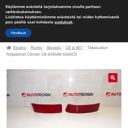
TOIMITUS alkaen 7 EUR
Käytämme evästeitä tarjotaksemme sinulle parhaan
verkkokokemuksen.
Lisätietoa käyttämistämme evästeistä tai niiden kytkemisestä
Siirry
Siirry
Valikko
pois päältä saat kohdasta
asetukset
.
navigointiin
sisältöön
Hyväksyä
Etusivu
Etusivu
Runko
Ajovalot
C8 ja 807
Takaluukun
Kärry
heijastimet Citroën C8 6340A9 6340C0
Käyttöehdot
Kuljetus
🔍
Maailmanlaajuinen toimitus
Maksut
Meistä