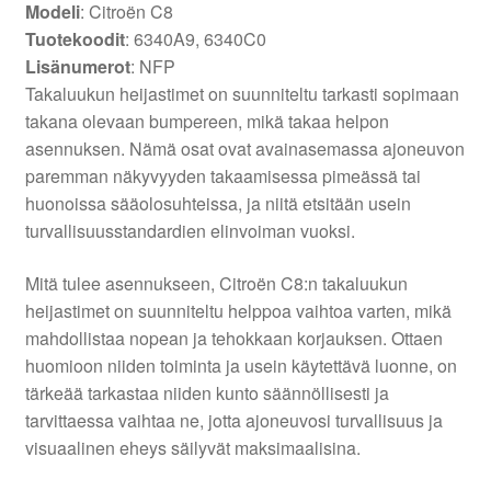
Modeli
: Citroën C8
Tuotekoodit
: 6340A9, 6340C0
Lisänumerot
: NFP
Takaluukun heijastimet on suunniteltu tarkasti sopimaan
takana olevaan bumpereen, mikä takaa helpon
asennuksen. Nämä osat ovat avainasemassa ajoneuvon
paremman näkyvyyden takaamisessa pimeässä tai
huonoissa sääolosuhteissa, ja niitä etsitään usein
turvallisuusstandardien elinvoiman vuoksi.
Mitä tulee asennukseen, Citroën C8:n takaluukun
heijastimet on suunniteltu helppoa vaihtoa varten, mikä
mahdollistaa nopean ja tehokkaan korjauksen. Ottaen
huomioon niiden toiminta ja usein käytettävä luonne, on
tärkeää tarkastaa niiden kunto säännöllisesti ja
tarvittaessa vaihtaa ne, jotta ajoneuvosi turvallisuus ja
visuaalinen eheys säilyvät maksimaalisina.