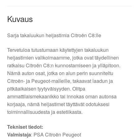
Kuvaus
Sarja takaluukun heijastimia Citroën C8:lle
Tervetuloa tutustumaan käytettyjen takaluukun
heijastimien valikoimaamme, jotka ovat täydellinen
ratkaisu Citroën C8:n kunnostamiseen ja ylläpitoon.
Nämä auton osat, jotka on alun perin suunniteltu
Citroën- ja Peugeot-malleille, takaavat laadun ja
pitkäaikaisen tyytyväisyyden. Olitpa
ammattilaismekaanikko tai innokas oman autonsa
korjaaja, nämä heijastimet täyttävät odotuksesi
toiminnallisuudesta ja estetiikasta.
Tekniset tiedot:
Valmistaja
: PSA Citroën Peugeot