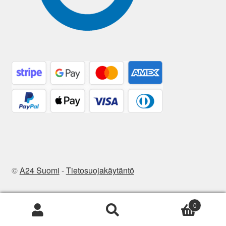
©
A24 Suomi
-
Tietosuojakäytäntö
0
Etsi:
Haku