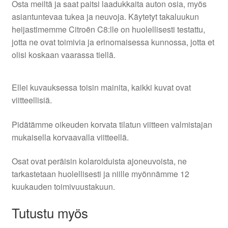
Osta meiltä ja saat paitsi laadukkaita auton osia, myös
asiantuntevaa tukea ja neuvoja. Käytetyt takaluukun
heijastimemme Citroën C8:lle on huolellisesti testattu,
jotta ne ovat toimivia ja erinomaisessa kunnossa, jotta et
olisi koskaan vaarassa tiellä.
Ellei kuvauksessa toisin mainita, kaikki kuvat ovat
viitteellisiä.
Pidätämme oikeuden korvata tilatun viitteen valmistajan
mukaisella korvaavalla viitteellä.
Osat ovat peräisin kolaroiduista ajoneuvoista, ne
tarkastetaan huolellisesti ja niille myönnämme 12
kuukauden toimivuustakuun.
Tutustu myös