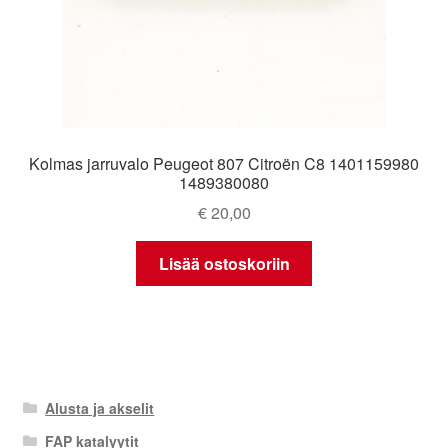
Kolmas jarruvalo Peugeot 807 Citroën C8 1401159980
1489380080
€
20,00
Lisää ostoskoriin
Alusta ja akselit
FAP katalyytit