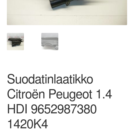
Ota yhteyttä
Reklamaatiomenettely
Tarkista
Tietosuojakäytäntö
Suodatinlaatikko
Tilini
Citroën Peugeot 1.4
Valitukset
HDI 9652987380
1420K4