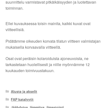
suunnittelu varmistavat pitkäikäisyyden ja luotettavan
toiminnan.
Ellei kuvauksessa toisin mainita, kaikki kuvat ovat
viitteellisiä.
Pidätämme oikeuden korvata tilatun viitteen valmistajan
mukaisella korvaavalla viitteellä.
Osat ovat peräisin kolaroiduista ajoneuvoista, ne
tarkastetaan huolellisesti ja niille myönnämme 12
kuukauden toimivuustakuun.
Alusta ja akselit
FAP katalyytit
Jäähdytys, lämmitys, ilmastointi