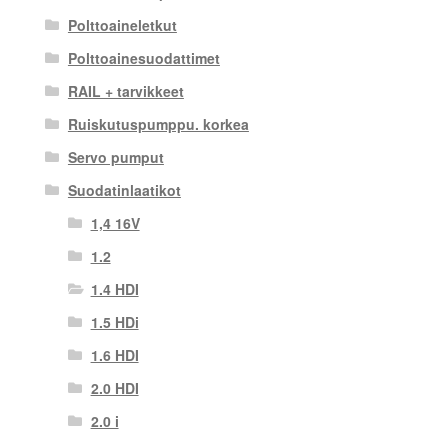
Polttoaineletkut
Polttoainesuodattimet
RAIL + tarvikkeet
Ruiskutuspumppu. korkea
Servo pumput
Suodatinlaatikot
1,4 16V
1.2
1.4 HDI
1.5 HDi
1.6 HDI
2.0 HDI
2.0 i