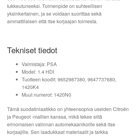
tukkeutuneeksi. Toimenpide on suhteellisen
yksinkertainen, ja se voidaan suorittaa sekä
ammattilaisen että itse korjaajan toimesta.
Tekniset tiedot
Valmistaja: PSA
Model: 1.4 HDI
Tuotteen koodit: 9652987380, 9647737680,
1420K4
Muut numerot: 1420N0
Tämä suodatinlaatikko on yhteensopiva useiden Citroën
ja Peugeot -mallien kanssa, mikä tekee siitä
erinomaisen valinnan automekaanikoille sekä itse
korjaajille. Sen laadukkaat materiaalit ja tarkka