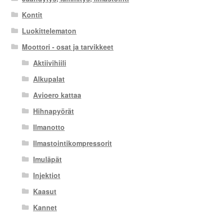
Kontit
Luokittelematon
Moottori - osat ja tarvikkeet
Aktiivihiili
Alkupalat
Avioero kattaa
Hihnapyörät
Ilmanotto
Ilmastointikompressorit
Imuläpät
Injektiot
Kaasut
Kannet