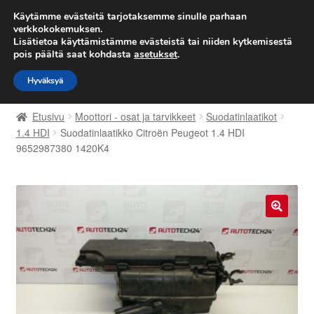
TOIMITUS alkaen 7 EUR
Käytämme evästeitä tarjotaksemme sinulle parhaan
verkkokokemuksen.
Lisätietoa käyttämistämme evästeistä tai niiden kytkemisestä
Siirry
Siirry
Valikko
pois päältä saat kohdasta
asetukset
.
navigointiin
sisältöön
Hyväksyä
Etusivu
Etusivu
Moottori - osat ja tarvikkeet
Suodatinlaatikot
Kärry
1.4 HDI
Suodatinlaatikko Citroën Peugeot 1.4 HDI
9652987380 1420K4
Käyttöehdot
Kuljetus
🔍
Maailmanlaajuinen toimitus
Maksut
Meistä