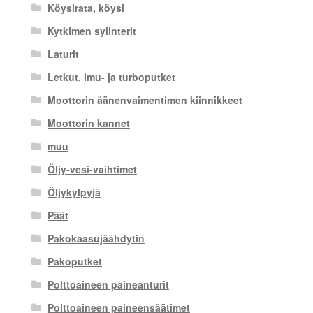
Köysirata, köysi
Kytkimen sylinterit
Laturit
Letkut, imu- ja turboputket
Moottorin äänenvaimentimen kiinnikkeet
Moottorin kannet
muu
Öljy-vesi-vaihtimet
Öljykylpyjä
Päät
Pakokaasujäähdytin
Pakoputket
Polttoaineen paineanturit
Polttoaineen paineensäätimet