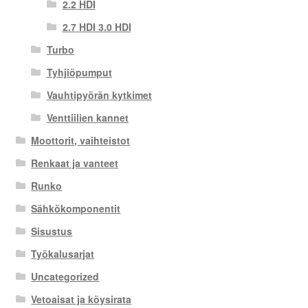
2.2 HDI
2.7 HDI 3.0 HDI
Turbo
Tyhjiöpumput
Vauhtipyörän kytkimet
Venttiilien kannet
Moottorit, vaihteistot
Renkaat ja vanteet
Runko
Sähkökomponentit
Sisustus
Työkalusarjat
Uncategorized
Vetoaisat ja köysirata