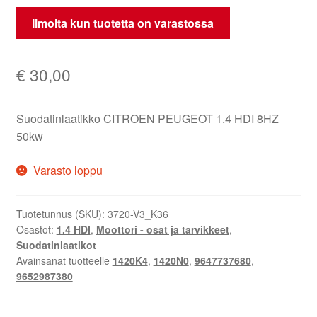
Ilmoita kun tuotetta on varastossa
€
30,00
Suodatinlaatikko CITROEN PEUGEOT 1.4 HDI 8HZ
50kw
Varasto loppu
Tuotetunnus (SKU):
3720-V3_K36
Osastot:
1.4 HDI
,
Moottori - osat ja tarvikkeet
,
Suodatinlaatikot
Avainsanat tuotteelle
1420K4
,
1420N0
,
9647737680
,
9652987380