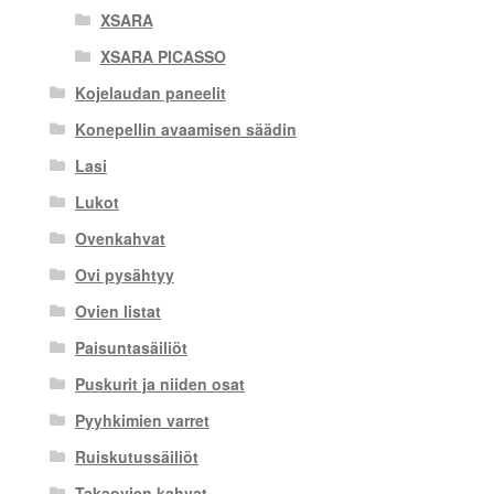
XSARA
XSARA PICASSO
Kojelaudan paneelit
Konepellin avaamisen säädin
Lasi
Lukot
Ovenkahvat
Ovi pysähtyy
Ovien listat
Paisuntasäiliöt
Puskurit ja niiden osat
Pyyhkimien varret
Ruiskutussäiliöt
Takaovien kahvat