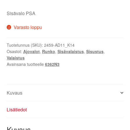
Sisävalo PSA
Varasto loppu
Tuotetunnus (SKU):
2459-AD11_K14
Osastot:
Ajovalot
,
Runko
,
Sisävalaistus
,
Sisustus
,
Valaistus
Avainsana tuotteelle
6362N3
Kuvaus
Lisätiedot
Kuvaus