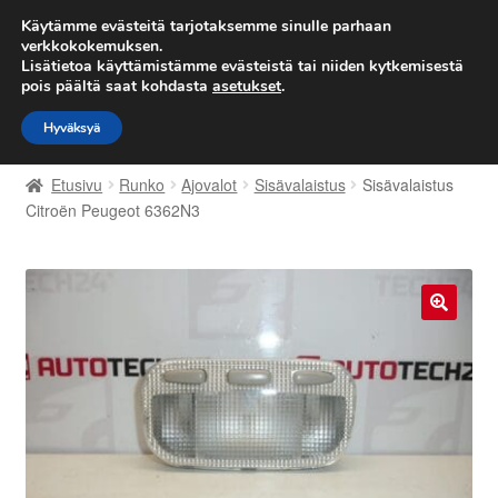
TOIMITUS alkaen 7 EUR
Käytämme evästeitä tarjotaksemme sinulle parhaan
verkkokokemuksen.
Lisätietoa käyttämistämme evästeistä tai niiden kytkemisestä
Siirry
Siirry
Valikko
pois päältä saat kohdasta
asetukset
.
navigointiin
sisältöön
Hyväksyä
Etusivu
Etusivu
Runko
Ajovalot
Sisävalaistus
Sisävalaistus
Kärry
Citroën Peugeot 6362N3
Käyttöehdot
Kuljetus
🔍
Maailmanlaajuinen toimitus
Maksut
Meistä