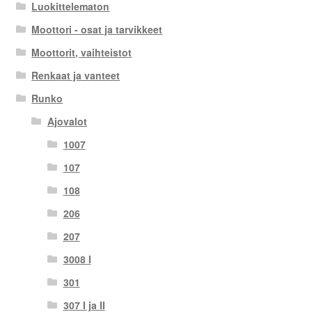
Luokittelematon
Moottori - osat ja tarvikkeet
Moottorit, vaihteistot
Renkaat ja vanteet
Runko
Ajovalot
1007
107
108
206
207
3008 I
301
307 I ja II