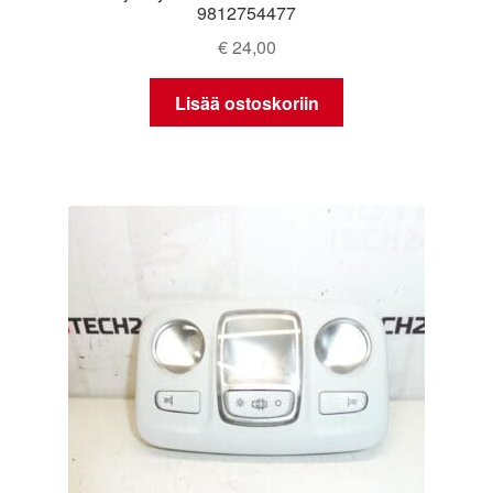
9812754477
€
24,00
Lisää ostoskoriin