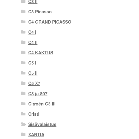
C3 II
C3 Picasso
C4 GRAND PICASSO
C4 I
C4 II
C4 KAKTUS
C5 I
C5 II
C5 X7
C8 ja 807
Citroën C3 III
Cristi
Sisävalaistus
XANTIA