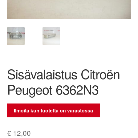
Ota yhteyttä
Reklamaatiomenettely
Tarkista
Tietosuojakäytäntö
Sisävalaistus Citroën
Tilini
Peugeot 6362N3
Valitukset
Ilmoita kun tuotetta on varastossa
€
12,00