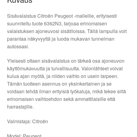
Sisävalaistus Citroën Peugeot -malleille, erityisesti
suunniteltu tuote 6362N3, tarjoaa erinomaisen
valaistuksen ajoneuvosi sisätiloissa. Tällä lampulla voit
parantaa näkyvyyttä ja luoda mukavan tunnelman
autossasi.
Yleisesti ottaen sisävalaistus on tärkeä osa ajoneuvon
käyttömukavuutta ja turvallisuutta. Valonlähteet voivat
kulua ajan myötä, ja niiden vaihto on usein tarpeen.
Tämän tuotteen asennus on yksinkertainen ja se
voidaan tehdä ilman erityisiä työkaluja, mikä tekee siitä
erinomaisen vaihtoehdon sekä ammattilaisille että
harrastajille.
Valmistaja: Citroën
Model: Peugeot