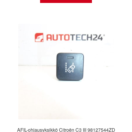
AFIL-ohjausyksikkö Citroën C3 III 98127544ZD