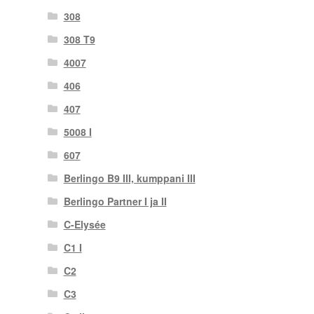
308
308 T9
4007
406
407
5008 I
607
Berlingo B9 III, kumppani III
Berlingo Partner I ja II
C-Elysée
C1 I
C2
C3