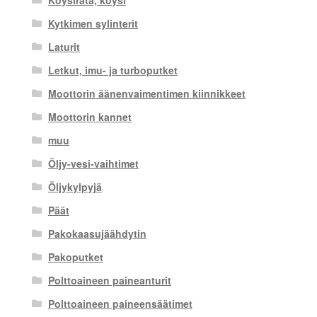
Köysirata, köysi
Kytkimen sylinterit
Laturit
Letkut, imu- ja turboputket
Moottorin äänenvaimentimen kiinnikkeet
Moottorin kannet
muu
Öljy-vesi-vaihtimet
Öljykylpyjä
Päät
Pakokaasujäähdytin
Pakoputket
Polttoaineen paineanturit
Polttoaineen paineensäätimet