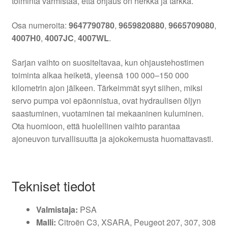
toiminta varmistaa, että ohjaus on herkkä ja tarkka.
Osa numeroita:
9647790780
,
9659820880
,
9665709080
,
4007H0
,
4007JC
,
4007WL
.
Sarjan vaihto on suositeltavaa, kun ohjaustehostimen
toiminta alkaa heiketä, yleensä 100 000–150 000
kilometrin ajon jälkeen. Tärkeimmät syyt siihen, miksi
servo pumpa voi epäonnistua, ovat hydraulisen öljyn
saastuminen, vuotaminen tai mekaaninen kuluminen.
Ota huomioon, että huolellinen vaihto parantaa
ajoneuvon turvallisuutta ja ajokokemusta huomattavasti.
Tekniset tiedot
Valmistaja:
PSA
Malli:
Citroën C3, XSARA, Peugeot 207, 307, 308