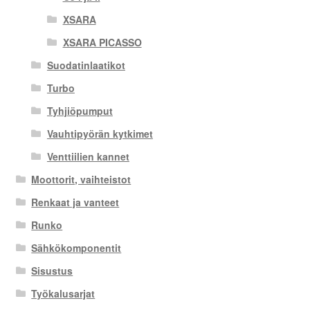
XSARA
XSARA PICASSO
Suodatinlaatikot
Turbo
Tyhjiöpumput
Vauhtipyörän kytkimet
Venttiilien kannet
Moottorit, vaihteistot
Renkaat ja vanteet
Runko
Sähkökomponentit
Sisustus
Työkalusarjat