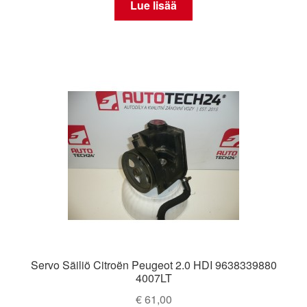
Lue lisää
Servo Säiliö Citroën Peugeot 2.0 HDI 9638339880
4007LT
€
61,00