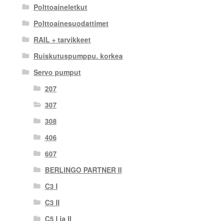
Polttoaineletkut
Polttoainesuodattimet
RAIL + tarvikkeet
Ruiskutuspumppu. korkea
Servo pumput
207
307
308
406
607
BERLINGO PARTNER II
C3 I
C3 II
C5 I ja II