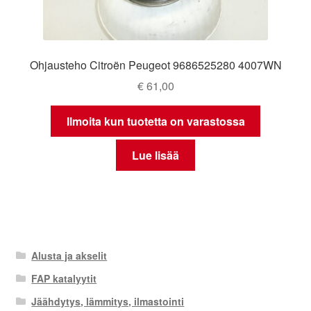
Ohjausteho Citroën Peugeot 9686525280 4007WN
€
61,00
Ilmoita kun tuotetta on varastossa
Lue lisää
Alusta ja akselit
FAP katalyytit
Jäähdytys, lämmitys, ilmastointi