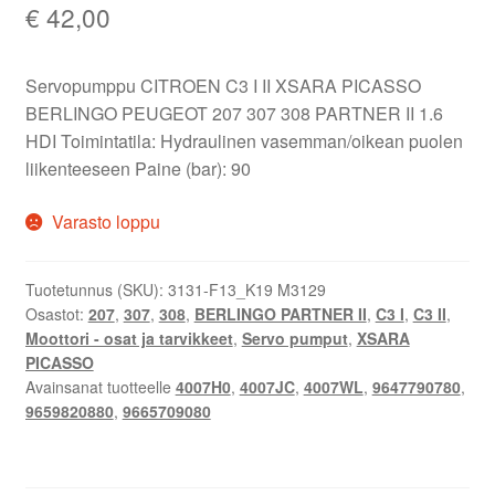
€
42,00
Servopumppu CITROEN C3 I II XSARA PICASSO
BERLINGO PEUGEOT 207 307 308 PARTNER II 1.6
HDI Toimintatila: Hydraulinen vasemman/oikean puolen
liikenteeseen Paine (bar): 90
Varasto loppu
Tuotetunnus (SKU):
3131-F13_K19 M3129
Osastot:
207
,
307
,
308
,
BERLINGO PARTNER II
,
C3 I
,
C3 II
,
Moottori - osat ja tarvikkeet
,
Servo pumput
,
XSARA
PICASSO
Avainsanat tuotteelle
4007H0
,
4007JC
,
4007WL
,
9647790780
,
9659820880
,
9665709080