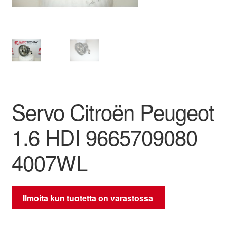
Ota yhteyttä
Reklamaatiomenettely
Tarkista
Servo Citroën Peugeot
Tietosuojakäytäntö
1.6 HDI 9665709080
Tilini
4007WL
Valitukset
Ilmoita kun tuotetta on varastossa