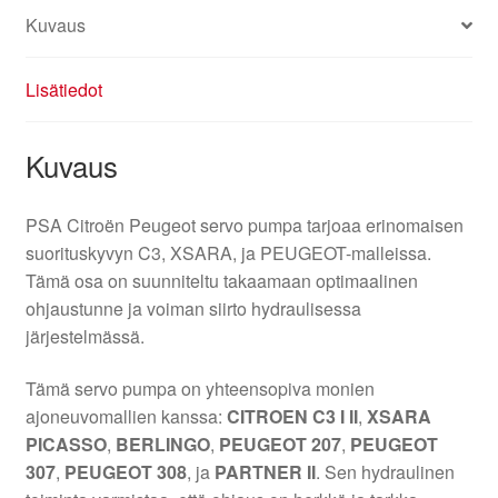
Kuvaus
Lisätiedot
Kuvaus
PSA Citroën Peugeot servo pumpa tarjoaa erinomaisen
suorituskyvyn C3, XSARA, ja PEUGEOT-malleissa.
Tämä osa on suunniteltu takaamaan optimaalinen
ohjaustunne ja voiman siirto hydraulisessa
järjestelmässä.
Tämä servo pumpa on yhteensopiva monien
ajoneuvomallien kanssa:
CITROEN C3 I II
,
XSARA
PICASSO
,
BERLINGO
,
PEUGEOT 207
,
PEUGEOT
307
,
PEUGEOT 308
, ja
PARTNER II
. Sen hydraulinen