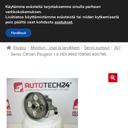
TOIMITUS alkaen 7 EUR
Käytämme evästeitä tarjotaksemme sinulle parhaan
verkkokokemuksen.
Lisätietoa käyttämistämme evästeistä tai niiden kytkemisestä
Siirry
Siirry
Valikko
pois päältä saat kohdasta
asetukset
.
navigointiin
sisältöön
Hyväksyä
Etusivu
Etusivu
Moottori - osat ja tarvikkeet
Servo pumput
307
Kärry
Servo Citroën Peugeot 1.6 HDI 9665709080 4007WL
Käyttöehdot
Kuljetus
🔍
Maailmanlaajuinen toimitus
Maksut
Meistä