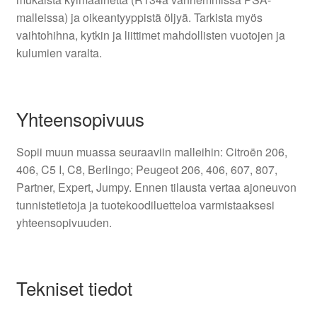
malleissa) ja oikeantyyppistä öljyä. Tarkista myös
vaihtohihna, kytkin ja liittimet mahdollisten vuotojen ja
kulumien varalta.
Yhteensopivuus
Sopii muun muassa seuraaviin malleihin: Citroën 206,
406, C5 I, C8, Berlingo; Peugeot 206, 406, 607, 807,
Partner, Expert, Jumpy. Ennen tilausta vertaa ajoneuvon
tunnistetietoja ja tuotekoodiluetteloa varmistaaksesi
yhteensopivuuden.
Tekniset tiedot