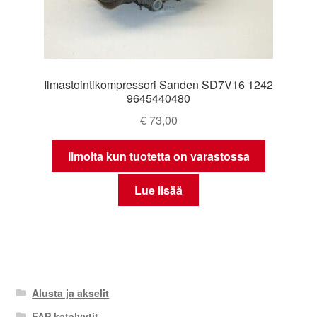
Ilmastointikompressori Sanden SD7V16 1242
9645440480
€
73,00
Ilmoita kun tuotetta on varastossa
Lue lisää
Alusta ja akselit
FAP katalyytit