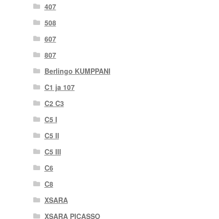
407
508
607
807
Berlingo KUMPPANI
C1 ja 107
C2 C3
C5 I
C5 II
C5 III
C6
C8
XSARA
XSARA PICASSO