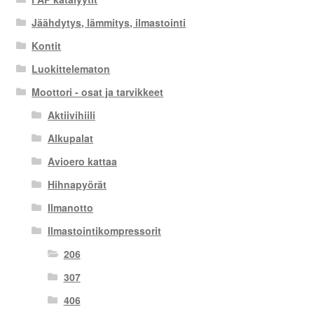
Jäähdytys, lämmitys, ilmastointi
Kontit
Luokittelematon
Moottori - osat ja tarvikkeet
Aktiivihiili
Alkupalat
Avioero kattaa
Hihnapyörät
Ilmanotto
Ilmastointikompressorit
206
307
406