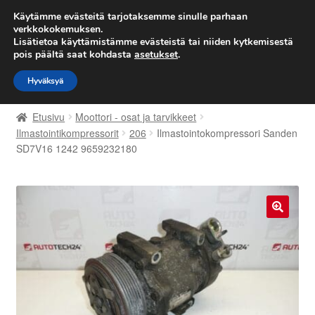
TOIMITUS alkaen 7 EUR
Käytämme evästeitä tarjotaksemme sinulle parhaan
verkkokokemuksen.
Lisätietoa käyttämistämme evästeistä tai niiden kytkemisestä
Siirry
Siirry
Valikko
pois päältä saat kohdasta
asetukset
.
navigointiin
sisältöön
Hyväksyä
Etusivu
Etusivu
Moottori - osat ja tarvikkeet
Kärry
Ilmastointikompressorit
206
Ilmastointokompressori Sanden
SD7V16 1242 9659232180
Käyttöehdot
Kuljetus
🔍
Maailmanlaajuinen toimitus
Maksut
Meistä