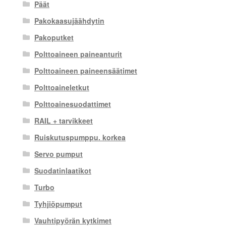
Päät
Pakokaasujäähdytin
Pakoputket
Polttoaineen paineanturit
Polttoaineen paineensäätimet
Polttoaineletkut
Polttoainesuodattimet
RAIL + tarvikkeet
Ruiskutuspumppu. korkea
Servo pumput
Suodatinlaatikot
Turbo
Tyhjiöpumput
Vauhtipyörän kytkimet