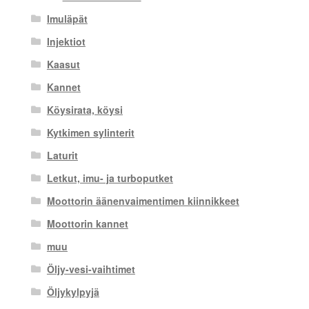
Imuläpät
Injektiot
Kaasut
Kannet
Köysirata, köysi
Kytkimen sylinterit
Laturit
Letkut, imu- ja turboputket
Moottorin äänenvaimentimen kiinnikkeet
Moottorin kannet
muu
Öljy-vesi-vaihtimet
Öljykylpyjä