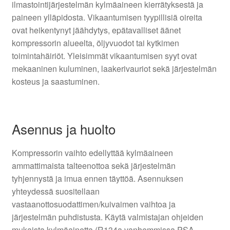
ilmastointijärjestelmän kylmäaineen kierrätyksestä ja
paineen ylläpidosta. Vikaantumisen tyypillisiä oireita
ovat heikentynyt jäähdytys, epätavalliset äänet
kompressorin alueelta, öljyvuodot tai kytkimen
toimintahäiriöt. Yleisimmät vikaantumisen syyt ovat
mekaaninen kuluminen, laakerivauriot sekä järjestelmän
kosteus ja saastuminen.
Asennus ja huolto
Kompressorin vaihto edellyttää kylmäaineen
ammattimaista talteenottoa sekä järjestelmän
tyhjennystä ja imua ennen täyttöä. Asennuksen
yhteydessä suositellaan
vastaanottosuodattimen/kuivaimen vaihtoa ja
järjestelmän puhdistusta. Käytä valmistajan ohjeiden
mukaista kylmäainetta (R134a vanhemmissa PSA-