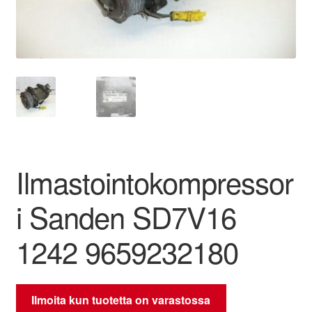
Ota yhteyttä
Reklamaatiomenettely
Tarkista
Tietosuojakäytäntö
Ilmastointokompressor
Tilini
i Sanden SD7V16
Valitukset
1242 9659232180
Ilmoita kun tuotetta on varastossa