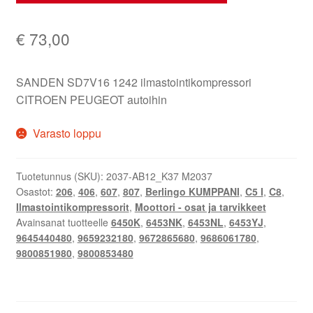
€
73,00
SANDEN SD7V16 1242 ilmastointikompressori
CITROEN PEUGEOT autoihin
Varasto loppu
Tuotetunnus (SKU):
2037-AB12_K37 M2037
Osastot:
206
,
406
,
607
,
807
,
Berlingo KUMPPANI
,
C5 I
,
C8
,
Ilmastointikompressorit
,
Moottori - osat ja tarvikkeet
Avainsanat tuotteelle
6450K
,
6453NK
,
6453NL
,
6453YJ
,
9645440480
,
9659232180
,
9672865680
,
9686061780
,
9800851980
,
9800853480