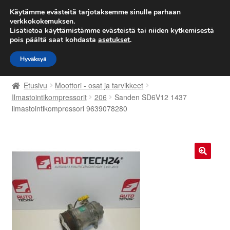
TOIMITUS alkaen 7 EUR
Käytämme evästeitä tarjotaksemme sinulle parhaan
verkkokokemuksen.
Lisätietoa käyttämistämme evästeistä tai niiden kytkemisestä
Siirry
Siirry
Valikko
pois päältä saat kohdasta
asetukset
.
navigointiin
sisältöön
Hyväksyä
Etusivu
Etusivu
Moottori - osat ja tarvikkeet
Kärry
Ilmastointikompressorit
206
Sanden SD6V12 1437
ilmastointikompressori 9639078280
Käyttöehdot
Kuljetus
🔍
Maailmanlaajuinen toimitus
Maksut
Meistä