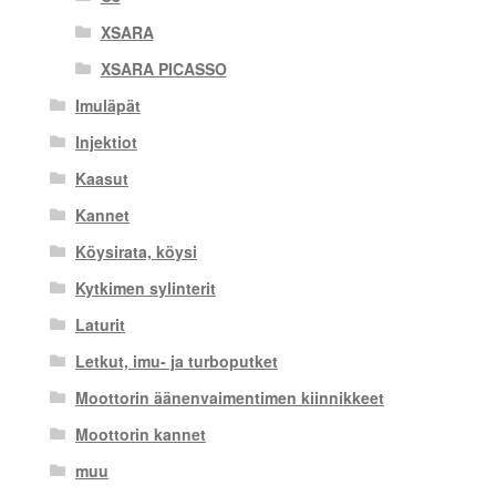
XSARA
XSARA PICASSO
Imuläpät
Injektiot
Kaasut
Kannet
Köysirata, köysi
Kytkimen sylinterit
Laturit
Letkut, imu- ja turboputket
Moottorin äänenvaimentimen kiinnikkeet
Moottorin kannet
muu