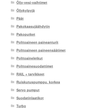
Öljy-vesi-vaihtimet
Öljykylpyjä
Päät
Pakokaasujäähdytin
Pakoputket
Polttoaineen paineanturit
Polttoaineen paineensäätimet
Polttoaineletkut
Polttoainesuodattimet
RAIL + tarvikkeet
Ruiskutuspumppu. korkea
Servo pumput
Suodatinlaatikot
Turbo