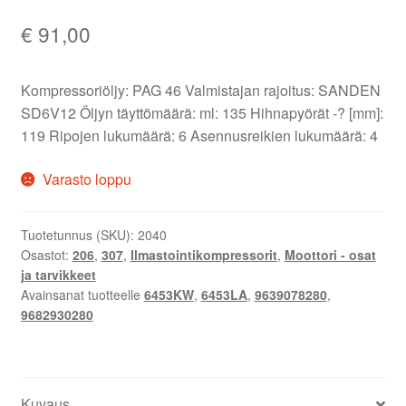
€
91,00
Kompressoriöljy: PAG 46 Valmistajan rajoitus: SANDEN
SD6V12 Öljyn täyttömäärä: ml: 135 Hihnapyörät -? [mm]:
119 Ripojen lukumäärä: 6 Asennusreikien lukumäärä: 4
Varasto loppu
Tuotetunnus (SKU):
2040
Osastot:
206
,
307
,
Ilmastointikompressorit
,
Moottori - osat
ja tarvikkeet
Avainsanat tuotteelle
6453KW
,
6453LA
,
9639078280
,
9682930280
Kuvaus