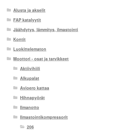
Alusta ja akselit
FAP katalyytit
Jäähdytys, lämmitys, ilmastointi
Kontit
Luokittelematon
Moottori - osat ja tarvikkeet
Aktiivihiili
Alkupalat
Avioero kattaa
Hihnapyörät
Ilmanotto
Ilmastointikompressorit
206