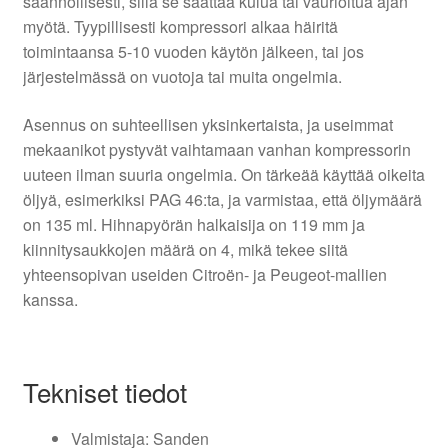
säännöllisesti, sillä se saattaa kulua tai vaurioitua ajan
myötä. Tyypillisesti kompressori alkaa häiritä
toimintaansa 5-10 vuoden käytön jälkeen, tai jos
järjestelmässä on vuotoja tai muita ongelmia.
Asennus on suhteellisen yksinkertaista, ja useimmat
mekaanikot pystyvät vaihtamaan vanhan kompressorin
uuteen ilman suuria ongelmia. On tärkeää käyttää oikeita
öljyä, esimerkiksi PAG 46:ta, ja varmistaa, että öljymäärä
on 135 ml. Hihnapyörän halkaisija on 119 mm ja
kiinnitysaukkojen määrä on 4, mikä tekee siitä
yhteensopivan useiden Citroën- ja Peugeot-mallien
kanssa.
Tekniset tiedot
Valmistaja: Sanden