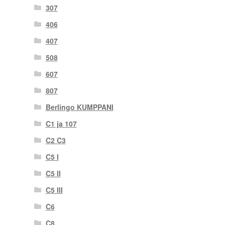
307
406
407
508
607
807
Berlingo KUMPPANI
C1 ja 107
C2 C3
C5 I
C5 II
C5 III
C6
C8