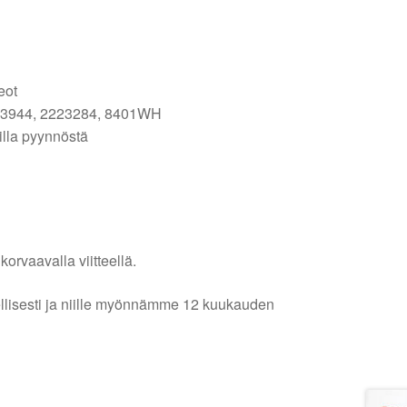
eot
903944, 2223284, 8401WH
illa pyynnöstä
orvaavalla viitteellä.
lellisesti ja niille myönnämme 12 kuukauden