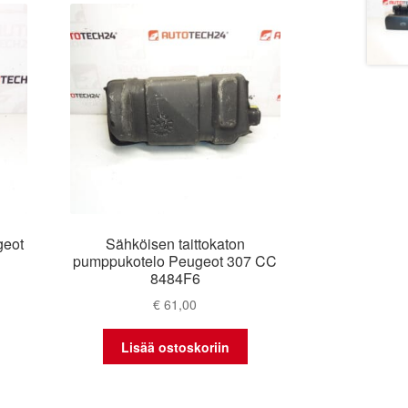
geot
Sähköisen taittokaton
pumppukotelo Peugeot 307 CC
8484F6
€
61,00
Lisää ostoskoriin