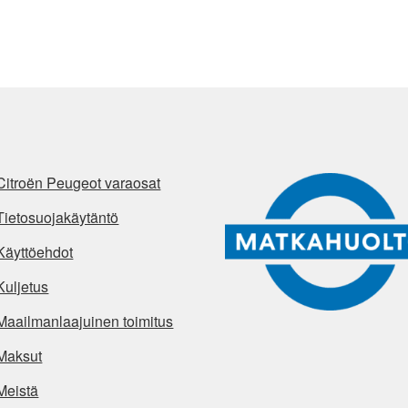
Citroën Peugeot varaosat
Tietosuojakäytäntö
Käyttöehdot
Kuljetus
Maailmanlaajuinen toimitus
Maksut
Meistä