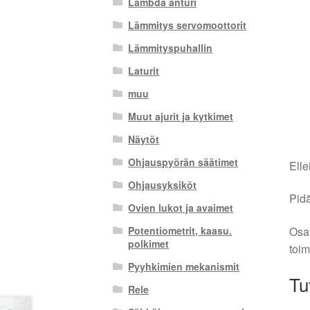
Lambda anturi
Lämmitys servomoottorit
Lämmityspuhallin
Laturit
muu
Muut ajurit ja kytkimet
Näytöt
Ohjauspyörän säätimet
Elle
Ohjausyksiköt
Pidä
Ovien lukot ja avaimet
Osat
Potentiometrit, kaasu.
polkimet
toim
Pyyhkimien mekanismit
Tu
Rele