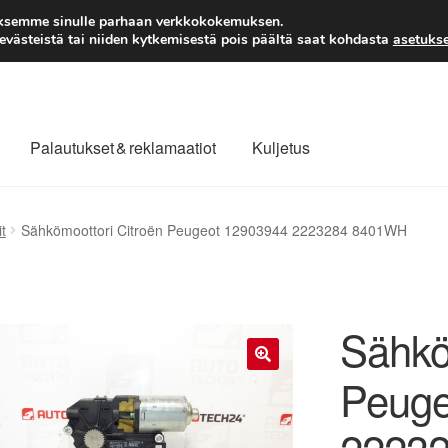
TOIMITUS alkaen 7 EUR
aksemme sinulle parhaan verkkokokemuksen.
västeistä tai niiden kytkemisestä pois päältä saat kohdasta
asetukse
Palautukset & reklamaatiot
Kuljetus
laajuinen toimitus
Maksut
Meistä
Ota yhteyttä
t
Sähkömoottori Citroën Peugeot 12903944 2223284 8401WH
äytäntö
Tilini
Valitukset
Sähkö
Peuge
🔍