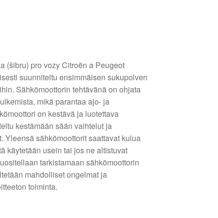
a (šibru) pro vozy Citroën a Peugeot
isesti suunniteltu ensimmäisen sukupolven
hin. Sähkömoottorin tehtävänä on ohjata
ulkemista, mikä parantaa ajo- ja
moottori on kestävä ja luotettava
teltu kestämään sään vaihtelut ja
et. Yleensä sähkömoottorit saattavat kulua
itä käytetään usein tai jos ne altistuvat
uositellaan tarkistamaan sähkömoottorin
ältetään mahdolliset ongelmat ja
tteeton toiminta.