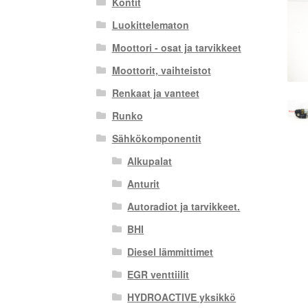
Kontit
Luokittelematon
Moottori - osat ja tarvikkeet
Moottorit, vaihteistot
Renkaat ja vanteet
Runko
Sähkökomponentit
Alkupalat
Anturit
Autoradiot ja tarvikkeet.
BHI
Diesel lämmittimet
EGR venttiilit
HYDROACTIVE yksikkö