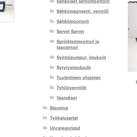
Sähköiset servomoottorit
Sähkömagneetti. venttiili
Sähkömoottorit
Sarvet Sarvet
Sprinklerimoottori ja
tasoanturi
Syöttöpumput, imukorit
Sytytysmoduulit
Tuulettimen ohjaimet
Tyhjiöventtiilit
Vastukset
Sisustus
Työkalusarjat
Uncategorized