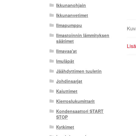
Ikkunanohjain
Ikkunanvetimet
Ilmapumppu
Kuv
Ilmastoinnin lämmityksen
säätimet
Lisä
Ilmavaa'at
Imuläpät
Jäähdyttimen tuuletin
Johdinsarjat
Kaiuttimet
Kierroslukumittarit
Kondensaattori START
STOP
Kytkimet