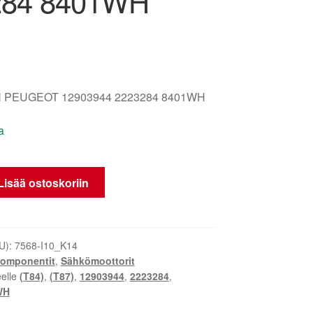
284 8401WH
 PEUGEOT 12903944 2223284 8401WH
a
Lisää ostoskoriin
U):
7568-I10_K14
omponentit
,
Sähkömoottorit
eelle
(T84)
,
(T87)
,
12903944
,
2223284
,
WH