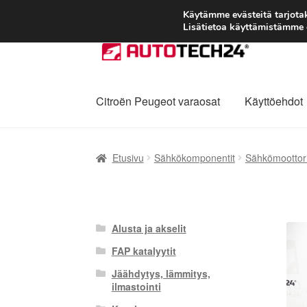
Käytämme evästeitä tarjot
Lisätietoa käyttämistämme e
Siirry
Siirry
navigointiin
sisältöön
Citroën Peugeot varaosat
Käyttöehdot
Etusivu
Kärry
Käyttöehdot
Kuljetus
Maailman
Etusivu
Sähkökomponentit
Sähkömoottori
Reklamaatiomenettely
Tarkista
Tietosuojak
Alusta ja akselit
FAP katalyytit
Jäähdytys, lämmitys,
ilmastointi