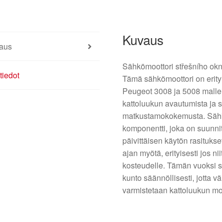
Kuvaus
aus
Sähkömoottori střešního okn
tiedot
Tämä sähkömoottori on erity
Peugeot 3008 ja 5008 mallei
kattoluukun avautumista ja s
matkustamokokemusta. Sähkö
komponentti, joka on suunni
päivittäisen käytön rasituks
ajan myötä, erityisesti jos ni
kosteudelle. Tämän vuoksi s
kunto säännöllisesti, jotta v
varmistetaan kattoluukun moi