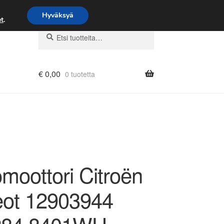
Hyväksyä
t
.
Etsi:
Haku
€
0,00
0 tuotetta
moottori Citroën
ot 12903944