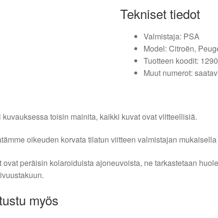
Tekniset tiedot
Valmistaja: PSA
Model: Citroën, Peug
Tuotteen koodit: 12
Muut numerot: saatav
i kuvauksessa toisin mainita, kaikki kuvat ovat viitteellisiä.
tämme oikeuden korvata tilatun viitteen valmistajan mukaisella k
 ovat peräisin kolaroiduista ajoneuvoista, ne tarkastetaan huo
ivuustakuun.
tustu myös