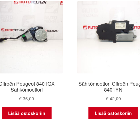
Citroën Peugeot 8401QX
Sähkömoottori Citroën Peu
Sähkömoottori
8401YN
€
36,00
€
42,00
Lisää ostoskoriin
Lisää ostoskoriin