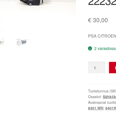
2223
€
30,00
PSA CITROEN
2 varastoss
Sähkömoottori
Citroën
Peugeot
12903944
2223284
Tuotetunnus (SK
Osastot:
Sähkök
8401WH
Avainsanat tuott
määrä
8401.WH
,
8401