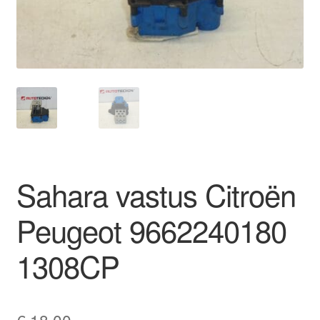
Ota yhteyttä
Reklamaatiomenettely
Tarkista
Tietosuojakäytäntö
Sahara vastus Citroën
Tilini
Peugeot 9662240180
Valitukset
1308CP
€
18,00