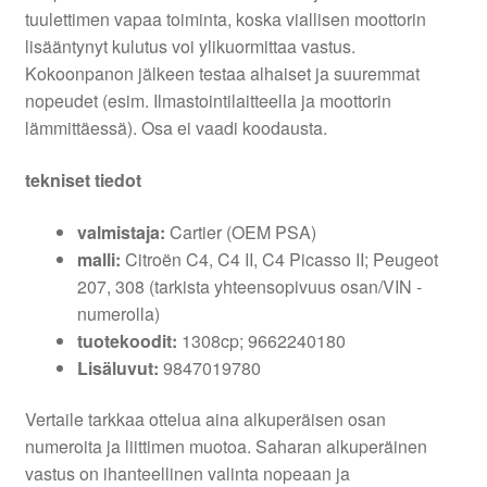
tuulettimen vapaa toiminta, koska viallisen moottorin
lisääntynyt kulutus voi ylikuormittaa vastus.
Kokoonpanon jälkeen testaa alhaiset ja suuremmat
nopeudet (esim. Ilmastointilaitteella ja moottorin
lämmittäessä). Osa ei vaadi koodausta.
tekniset tiedot
valmistaja:
Cartier (OEM PSA)
malli:
Citroën C4, C4 II, C4 Picasso II; Peugeot
207, 308 (tarkista yhteensopivuus osan/VIN -
numerolla)
tuotekoodit:
1308cp; 9662240180
Lisäluvut:
9847019780
Vertaile tarkkaa ottelua aina alkuperäisen osan
numeroita ja liittimen muotoa. Saharan alkuperäinen
vastus on ihanteellinen valinta nopeaan ja