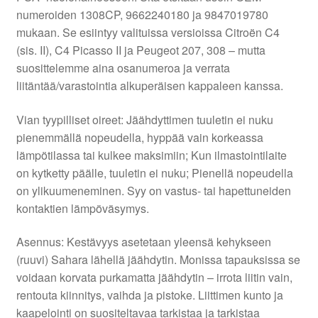
numeroiden 1308CP, 9662240180 ja 9847019780
mukaan. Se esiintyy valituissa versioissa Citroën C4
(sis. II), C4 Picasso II ja Peugeot 207, 308 – mutta
suosittelemme aina osanumeroa ja verrata
liitäntää/varastointia alkuperäisen kappaleen kanssa.
Vian tyypilliset oireet: Jäähdyttimen tuuletin ei nuku
pienemmällä nopeudella, hyppää vain korkeassa
lämpötilassa tai kulkee maksimiin; Kun ilmastointilaite
on kytketty päälle, tuuletin ei nuku; Pienellä nopeudella
on ylikuumeneminen. Syy on vastus- tai hapettuneiden
kontaktien lämpöväsymys.
Asennus: Kestävyys asetetaan yleensä kehykseen
(ruuvi) Sahara lähellä jäähdytin. Monissa tapauksissa se
voidaan korvata purkamatta jäähdytin – irrota liitin vain,
rentouta kiinnitys, vaihda ja pistoke. Liittimen kunto ja
kaapelointi on suositeltavaa tarkistaa ja tarkistaa