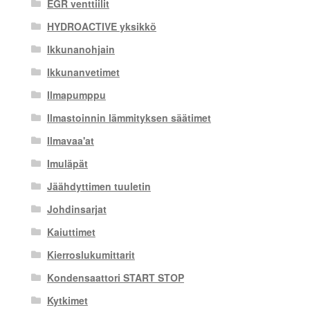
EGR venttiilit
HYDROACTIVE yksikkö
Ikkunanohjain
Ikkunanvetimet
Ilmapumppu
Ilmastoinnin lämmityksen säätimet
Ilmavaa'at
Imuläpät
Jäähdyttimen tuuletin
Johdinsarjat
Kaiuttimet
Kierroslukumittarit
Kondensaattori START STOP
Kytkimet