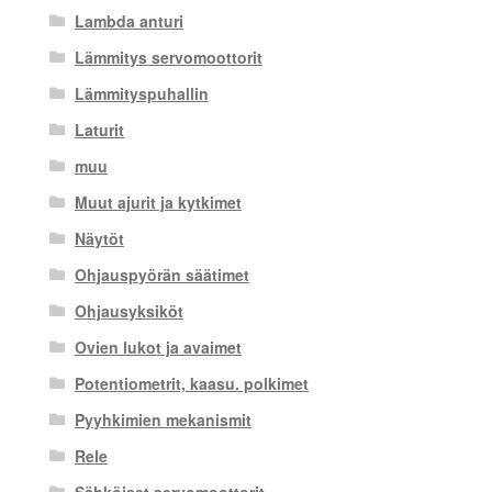
Lambda anturi
Lämmitys servomoottorit
Lämmityspuhallin
Laturit
muu
Muut ajurit ja kytkimet
Näytöt
Ohjauspyörän säätimet
Ohjausyksiköt
Ovien lukot ja avaimet
Potentiometrit, kaasu. polkimet
Pyyhkimien mekanismit
Rele