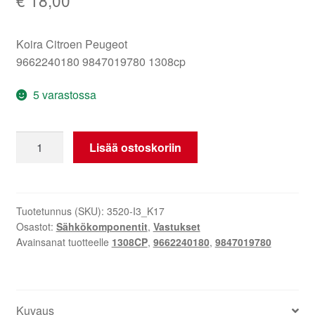
Koira Citroen Peugeot
9662240180 9847019780 1308cp
5 varastossa
Sahara
Lisää ostoskoriin
vastus
Citroën
Peugeot
9662240180
Tuotetunnus (SKU):
3520-I3_K17
Osastot:
Sähkökomponentit
,
Vastukset
1308CP
Avainsanat tuotteelle
1308CP
,
9662240180
,
9847019780
määrä
Kuvaus