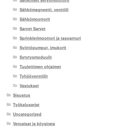
Sähköiset servomoottorit
Sähkömagneetti. venttiili
Sähkömoottorit
Sarvet Sarvet
Sprinklerimoottori ja tasoanturi
Syöttöpumput, imukorit
Sytytysmoduulit
Tuulettimen ohjaimet
Tyhjiöventtiilit
Vastukset
Sisustus
Työkalusarjat
Uncategorized
Vetoaisat ja köysirata