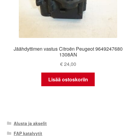
Jäähdyttimen vastus Citroën Peugeot 9649247680
1308AN
€
24,00
Lisää ostoskoriin
Alusta ja akselit
FAP katalyytit