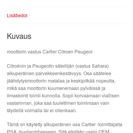
Lisätiedot
Kuvaus
moottorin vastus Cartier Citroen Peugeot
Citroënin ja Peugeotin säteilijän (vastus Sahara)
alkuperäinen parvekkeenkestävyys. Osa säätelee
jäähdytysmoottorin matalaa ja keskipitkää nopeutta,
mikä saa moottorin kuumenemaan pylväissä ja
ilmastointi toimii kunnolla. Sopii korvaamaan viallisen
vastarinnan, joka saa tuulettimen toimimaan vain
täydellä voimalla tai ei ollenkaan.
Tämä on käytetty alkuperäinen osa Cartier -toimittajalta
PSA -huolenaiheeseen. Sitä etsitään usein OEM -