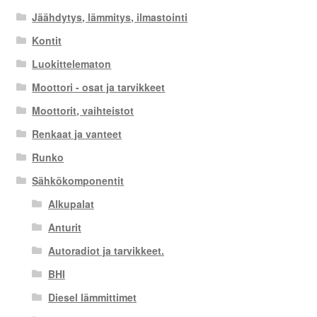
Jäähdytys, lämmitys, ilmastointi
Kontit
Luokittelematon
Moottori - osat ja tarvikkeet
Moottorit, vaihteistot
Renkaat ja vanteet
Runko
Sähkökomponentit
Alkupalat
Anturit
Autoradiot ja tarvikkeet.
BHI
Diesel lämmittimet