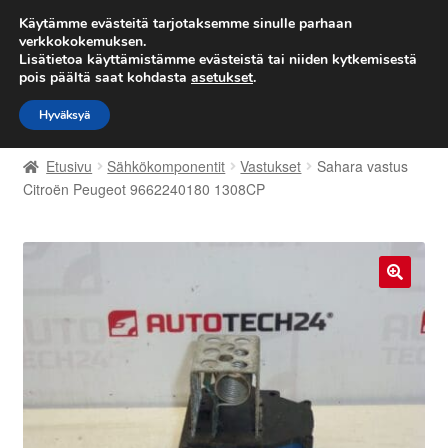
TOIMITUS alkaen 7 EUR
Käytämme evästeitä tarjotaksemme sinulle parhaan
verkkokokemuksen.
Lisätietoa käyttämistämme evästeistä tai niiden kytkemisestä
Siirry
Siirry
Valikko
pois päältä saat kohdasta
asetukset
.
navigointiin
sisältöön
Hyväksyä
Etusivu
Etusivu
Sähkökomponentit
Vastukset
Sahara vastus
Kärry
Citroën Peugeot 9662240180 1308CP
Käyttöehdot
Kuljetus
🔍
Maailmanlaajuinen toimitus
Maksut
Meistä