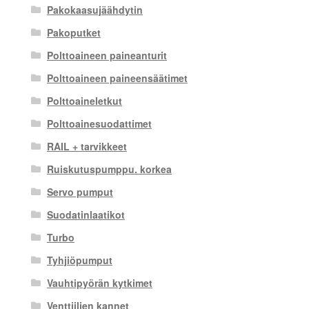
Pakokaasujäähdytin
Pakoputket
Polttoaineen paineanturit
Polttoaineen paineensäätimet
Polttoaineletkut
Polttoainesuodattimet
RAIL + tarvikkeet
Ruiskutuspumppu. korkea
Servo pumput
Suodatinlaatikot
Turbo
Tyhjiöpumput
Vauhtipyörän kytkimet
Venttiilien kannet