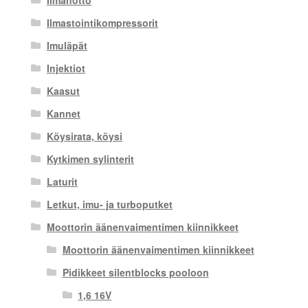
Ilmanotto
Ilmastointikompressorit
Imuläpät
Injektiot
Kaasut
Kannet
Köysirata, köysi
Kytkimen sylinterit
Laturit
Letkut, imu- ja turboputket
Moottorin äänenvaimentimen kiinnikkeet
Moottorin äänenvaimentimen kiinnikkeet
Pidikkeet silentblocks pooloon
1,6 16V