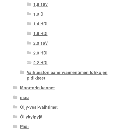
1,8 16V
1,9 D
1.4 HDI
1.6 HDI
2.0 16V
2.0 HDI
2.2 HDI
Vaihteiston äänenvaimentimen lohkojen
pidikkeet
Moottorin kannet
muu
Öljy-vesi-vaihtimet
Öljykylpyjä
Päät