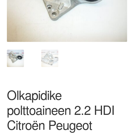
Ota yhteyttä
Reklamaatiomenettely
Tarkista
Tietosuojakäytäntö
Tilini
Olkapidike
Valitukset
polttoaineen 2.2 HDI
Citroën Peugeot