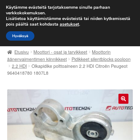
TOIMITUS alkaen 7 EUR
Käytämme evästeitä tarjotaksemme sinulle parhaan
verkkokokemuksen.
Lisätietoa käyttämistämme evästeistä tai niiden kytkemisestä
Siirry
Siirry
Valikko
pois päältä saat kohdasta
asetukset
.
navigointiin
sisältöön
Hyväksyä
Etusivu
Etusivu
Moottori - osat ja tarvikkeet
Moottorin
Kärry
äänenvaimentimen kiinnikkeet
Pidikkeet silentblocks pooloon
2.2 HDI
Olkapidike polttoaineen 2.2 HDI Citroën Peugeot
9640418780 1807L8
Käyttöehdot
Kuljetus
Maailmanlaajuinen toimitus
🔍
Maksut
Meistä