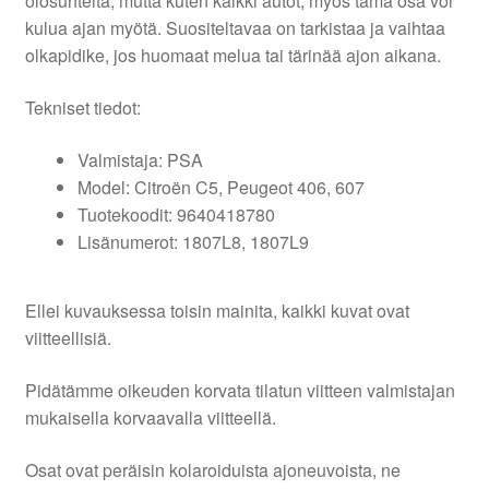
olosuhteita, mutta kuten kaikki autot, myös tämä osa voi
kulua ajan myötä. Suositeltavaa on tarkistaa ja vaihtaa
olkapidike, jos huomaat melua tai tärinää ajon aikana.
Tekniset tiedot:
Valmistaja: PSA
Model: Citroën C5, Peugeot 406, 607
Tuotekoodit: 9640418780
Lisänumerot: 1807L8, 1807L9
Ellei kuvauksessa toisin mainita, kaikki kuvat ovat
viitteellisiä.
Pidätämme oikeuden korvata tilatun viitteen valmistajan
mukaisella korvaavalla viitteellä.
Osat ovat peräisin kolaroiduista ajoneuvoista, ne