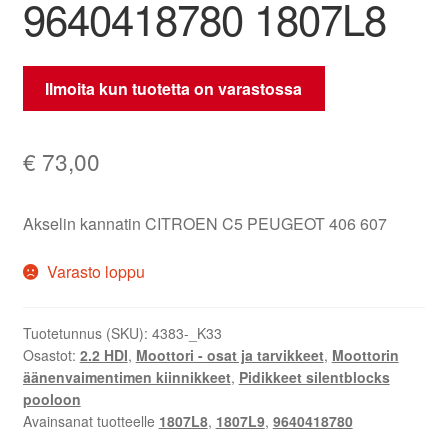
9640418780 1807L8
Ilmoita kun tuotetta on varastossa
€
73,00
Akselin kannatin CITROEN C5 PEUGEOT 406 607
Varasto loppu
Tuotetunnus (SKU):
4383-_K33
Osastot:
2.2 HDI
,
Moottori - osat ja tarvikkeet
,
Moottorin
äänenvaimentimen kiinnikkeet
,
Pidikkeet silentblocks
pooloon
Avainsanat tuotteelle
1807L8
,
1807L9
,
9640418780