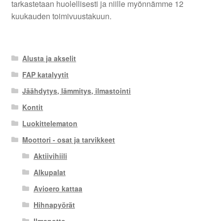
tarkastetaan huolellisesti ja niille myönnämme 12
kuukauden toimivuustakuun.
Alusta ja akselit
FAP katalyytit
Jäähdytys, lämmitys, ilmastointi
Kontit
Luokittelematon
Moottori - osat ja tarvikkeet
Aktiivihiili
Alkupalat
Avioero kattaa
Hihnapyörät