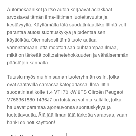
Automekaanikot ja itse autoa korjaavat asiakkaat
Ota yhteyttä
arvostavat tämän ilma-liittimen luotettavuutta ja
kestävyyttä. Käyttämällä tätä suodatinlaatikkoliitintä voit
Reklamaatiomenettely
parantaa autosi suorituskykyä ja pidentää sen
käyttöikää. Olennaisesti tämä tuote auttaa
varmistamaan, että moottori saa puhtaampaa ilmaa,
Tarkista
mikä on tärkeää polttoainetehokkuuden ja vähäisemmän
päästöjen kannalta.
Tietosuojakäytäntö
Tutustu myös muihin saman tuoteryhmän osiin, jotka
Tilini
ovat saatavilla samassa kategoriassa. Ilma-liitin
suodatinlaatikolle 1.4 VTI 70 kW 8FS Citroën Peugeot
Valitukset
V756361880 1436J7 on loistava valinta kaikille, jotka
haluavat parantaa ajoneuvonsa suorituskykyä ja
luotettavuutta. Älä jää ilman tätä tärkeää varaosaa, vaan
hanki se heti käyttöön!