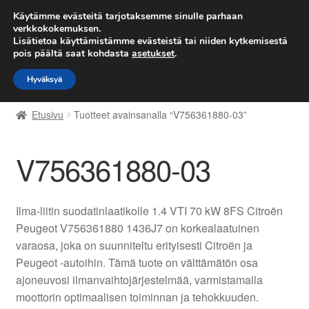
TOIMITUS alkaen 7 EUR
Käytämme evästeitä tarjotaksemme sinulle parhaan
verkkokokemuksen.
Lisätietoa käyttämistämme evästeistä tai niiden kytkemisestä
Siirry
Siirry
Valikko
pois päältä saat kohdasta
asetukset
.
navigointiin
sisältöön
Hyväksyä
Etusivu
Etusivu
Tuotteet avainsanalla “V756361880-03”
Kärry
V756361880-03
Käyttöehdot
Kuljetus
Ilma-liitin suodatinlaatikolle 1.4 VTI 70 kW 8FS Citroën
Peugeot V756361880 1436J7 on korkealaatuinen
Maailmanlaajuinen toimitus
varaosa, joka on suunniteltu erityisesti Citroën ja
Peugeot -autoihin. Tämä tuote on välttämätön osa
Maksut
ajoneuvosi ilmanvaihtojärjestelmää, varmistamalla
moottorin optimaalisen toiminnan ja tehokkuuden.
Meistä