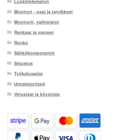
Luokittelematon
Moottori - osat ja tarvikkeet
Moottorit, vaihteistot
Renkaat ja vanteet
Runko
Sähkökomponentit
Sisustus
Työkalusarjat
Uncategorized
Vetoaisat ja köysirata