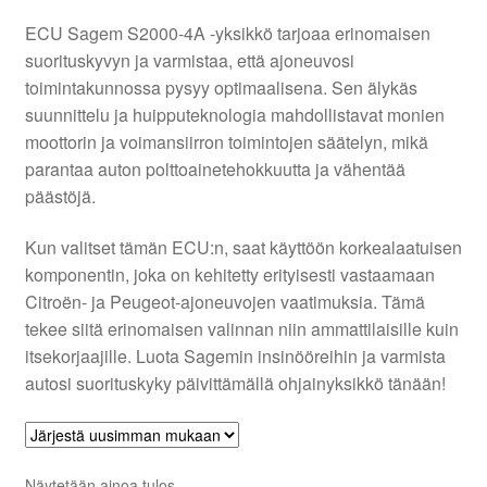
ECU Sagem S2000-4A -yksikkö tarjoaa erinomaisen
Ota yhteyttä
suorituskyvyn ja varmistaa, että ajoneuvosi
toimintakunnossa pysyy optimaalisena. Sen älykäs
Reklamaatiomenettely
suunnittelu ja huipputeknologia mahdollistavat monien
moottorin ja voimansiirron toimintojen säätelyn, mikä
parantaa auton polttoainetehokkuutta ja vähentää
Tarkista
päästöjä.
Tietosuojakäytäntö
Kun valitset tämän ECU:n, saat käyttöön korkealaatuisen
komponentin, joka on kehitetty erityisesti vastaamaan
Tilini
Citroën- ja Peugeot-ajoneuvojen vaatimuksia. Tämä
tekee siitä erinomaisen valinnan niin ammattilaisille kuin
Valitukset
itsekorjaajille. Luota Sagemin insinööreihin ja varmista
autosi suorituskyky päivittämällä ohjainyksikkö tänään!
Näytetään ainoa tulos