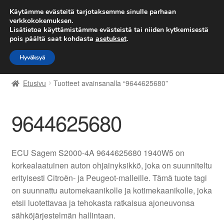
TOIMITUS alkaen 7 EUR
Käytämme evästeitä tarjotaksemme sinulle parhaan
verkkokokemuksen.
Lisätietoa käyttämistämme evästeistä tai niiden kytkemisestä
Siirry
Siirry
Valikko
pois päältä saat kohdasta
asetukset
.
navigointiin
sisältöön
Hyväksyä
Etusivu
Etusivu
Tuotteet avainsanalla “9644625680”
Kärry
9644625680
Käyttöehdot
Kuljetus
ECU Sagem S2000-4A 9644625680 1940W5 on
korkealaatuinen auton ohjainyksikkö, joka on suunniteltu
Maailmanlaajuinen toimitus
erityisesti Citroën- ja Peugeot-malleille. Tämä tuote tagi
on suunnattu automekaanikolle ja kotimekaanikolle, joka
Maksut
etsii luotettavaa ja tehokasta ratkaisua ajoneuvonsa
sähköjärjestelmän hallintaan.
Meistä