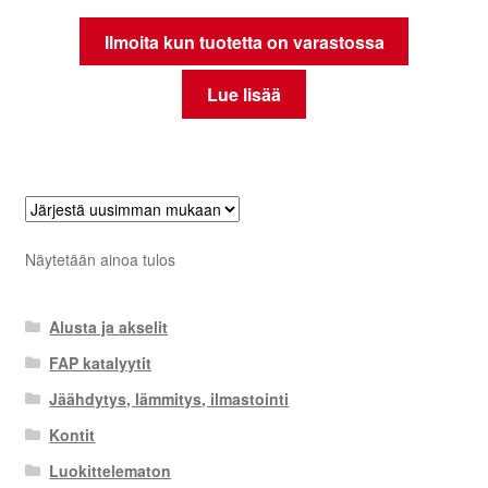
Ilmoita kun tuotetta on varastossa
Lue lisää
Näytetään ainoa tulos
Alusta ja akselit
FAP katalyytit
Jäähdytys, lämmitys, ilmastointi
Kontit
Luokittelematon